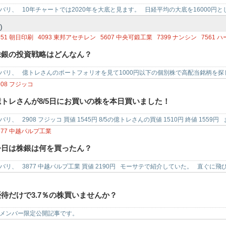
バリ、 10年チャートでは2020年を大底と見ます。 日経平均の大底を16000円とし
)
951
朝日印刷
4093
東邦アセチレン
5607
中央可鍛工業
7399
ナンシン
7561
ハ
593
VTホールディングス
8104
クワザワホールディングス
8291
日産東京販売ホー
株銀の投資戦略はどんなん？
494
コナカ
バリ、 億トレさんのポートフォリオを見て1000円以下の個別株で高配当銘柄を探
個別株を見つ…
908
フジッコ
億トレさんが8/5日にお買いの株を本日買いました！
バリ、 2908 フジッコ 買値 1545円 8/5の億トレさんの買値 1510円 終値 155
877
中越パルプ工業
今日は株銀は何を買ったん？
バリ、 3877 中越パルプ工業 買値 2190円 モーサテで紹介していた。 直ぐに
優待だけで3.7％の株買いませんか？
メンバー限定公開記事です。