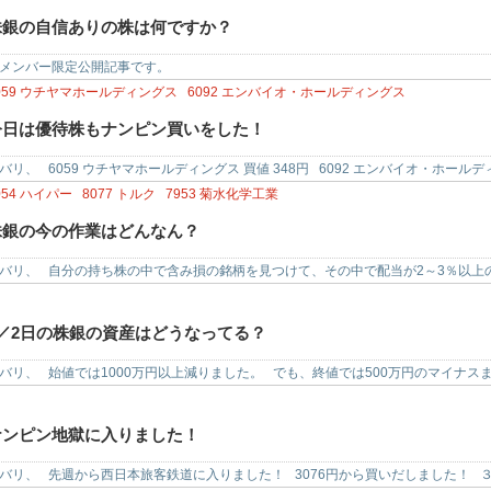
株銀の自信ありの株は何ですか？
メンバー限定公開記事です。
059
ウチヤマホールディングス
6092
エンバイオ・ホールディングス
今日は優待株もナンピン買いをした！
バリ、 6059 ウチヤマホールディングス 買値 348円 6092 エンバイオ・ホールデ
054
ハイパー
8077
トルク
7953
菊水化学工業
株銀の今の作業はどんなん？
バリ、 自分の持ち株の中で含み損の銘柄を見つけて、その中で配当が2～3％以上の
しています。 …
8／2日の株銀の資産はどうなってる？
バリ、 始値では1000万円以上減りました。 でも、終値では500万円のマイナス
辛い…
ナンピン地獄に入りました！
バリ、 先週から西日本旅客鉄道に入りました！ 3076円から買いだしました！ 