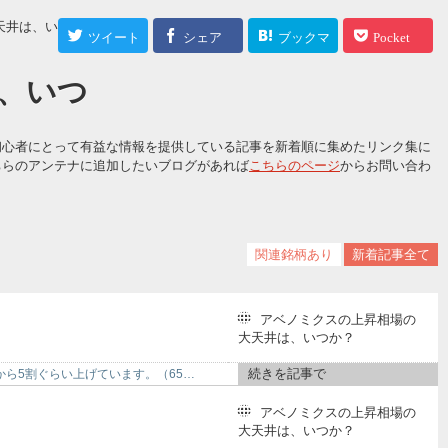
天井は、いつか？
>
ツイート
シェア
ブックマ
Pocket
ーク
、いつ
初心者にとって有益な情報を提供している記事を新着順に集めたリンク集に
ちらのアンテナに追加したいブログがあれば
こちらのページ
からお問い合わ
関連銘柄あり
新着記事全て
アベノミクスの上昇相場の
大天井は、いつか？
続きを記事で
 底から5割ぐらい上げています。（65…
アベノミクスの上昇相場の
大天井は、いつか？