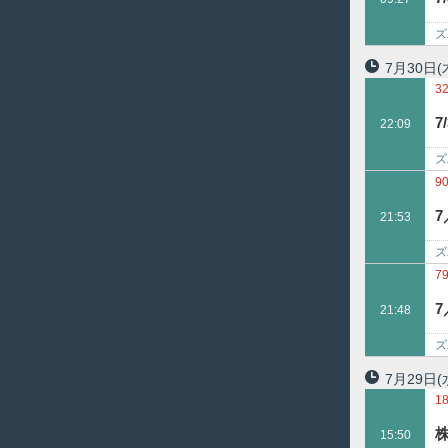
ズ
ト
7月30日
(
3
22:09
ズ
み
9
21:53
ズ
7
21:48
ズ
7月29日
(
1
15:50