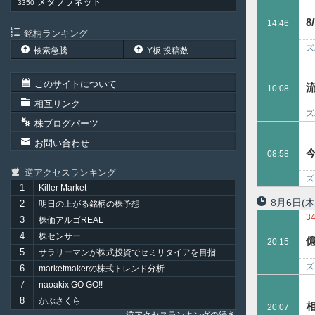
メタプラネット
3350
14:46
銘柄ランキング
ズ
検索急騰
Y板 投稿数
…
このサイトについて
10:08
相互リンク
ズ
株ブログパーツ
オ
お問い合わせ
08:58
逆アクセスランキング
ズ
1
Killer Market
て
8月6日
(木
2
明日の上がる銘柄の株予想
3
3
株価アルゴREAL
4
株センサー
20:15
5
サラリーマンが株式投資でセミリタイアを目指してみました。
ズ
6
marketmakerの株式トレンド分析
7
naoakix GO GO!!
8
かぶさくら
20:07