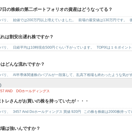
8/7日の株銀の第二ポートフォリオの資産はどうなってる？
バリ、 始値では200万円以上増えていました。 前場の最安値は130万円です。 
流れは割安出遅れ株ですか？
バリ、 日経平均は10時現在500円ぐらい下がっています。 TOPIXは１６ポイ
の資…
今はどんな流れですか？
バリ、 AI半導体関連株のバブルが一段落して、乱高下相場も終わったような気が
いる。 賃…
)
457
AND DOホールディングス
億トレさんがお買いの株を持っていたが・・・
バリ、 3457 And Doホールディングス 買値 920円 この株を株銀は2000株持
相場は強いんですか？