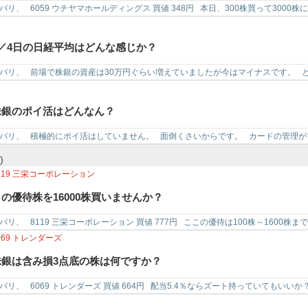
バリ、 6059 ウチヤマホールディングス 買値 348円 本日、300株買って3000
8／4日の日経平均はどんな感じか？
バリ、 前場で株銀の資産は30万円ぐらい増えていましたが今はマイナスです。 
も個別株を…
株銀のポイ活はどんなん？
バリ、 積極的にポイ活はしていません。 面倒くさいからです。 カードの管理が
イント…
)
119
三栄コーポレーション
この優待株を16000株買いませんか？
バリ、 8119 三栄コーポレーション 買値 777円 ここの優待は100株～1600株ま
069
トレンダーズ
株銀は含み損3点底の株は何ですか？
バリ、 6069 トレンダーズ 買値 664円 配当5.4％ならズート持っていてもいい