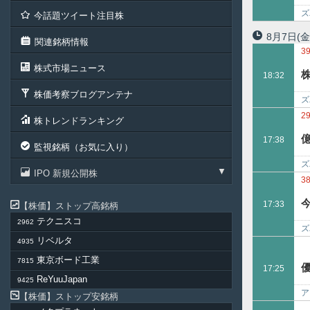
ズ
今話題ツイート注目株
8月7日
(金
関連銘柄情報
3
7
株式市場ニュース
18:32
7
株価考察ブログアンテナ
ズ
の
2
株トレンドランキング
17:38
監視銘柄（お気に入り）
ズ
IPO 新規公開株
3
17:33
株価
ストップ高銘柄
テクニスコ
2962
ズ
リベルタ
4935
東京ボード工業
7815
17:25
ReYuuJapan
9425
ア
株価
ストップ安銘柄