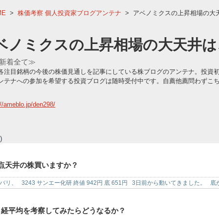
ME
>
株価考察 個人投資家ブログアンテナ
>
アベノミクスの上昇相場の大
ベノミクスの上昇相場の大天井は
新着全て≫
各注目銘柄の今後の株価見通しを記事にしている株ブログのアンテナ。投資
ンテナへの参加を希望する投資ブログは随時受付中です。自薦他薦問わずこ
://ameblo.jp/den298/
)
2点天井の株買いますか？
バリ、 3243 サンエー化研 終値 942円 底 651円 3日前から動いてきました。
日経平均を考察してみたらどうなるか？