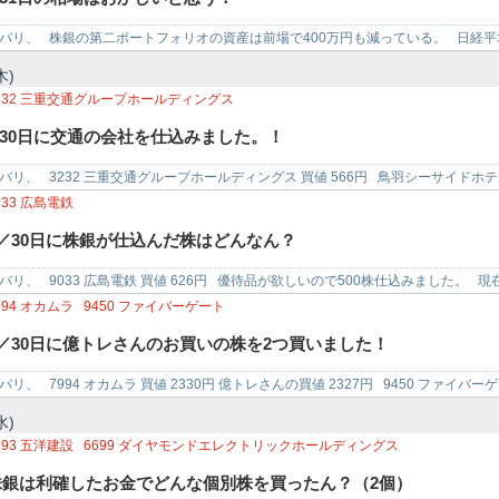
バリ、 株銀の第二ポートフォリオの資産は前場で400万円も減っている。 日経平均が
上げてマイ…
木)
232
三重交通グループホールディングス
7/30日に交通の会社を仕込みました。！
バリ、 3232 三重交通グループホールディングス 買値 566円 鳥羽シーサイドホ
ました…
033
広島電鉄
7／30日に株銀が仕込んだ株はどんなん？
バリ、 9033 広島電鉄 買値 626円 優待品が欲しいので500株仕込みました。
994
オカムラ
9450
ファイバーゲート
7／30日に億トレさんのお買いの株を2つ買いました！
バリ、 7994 オカムラ 買値 2330円 億トレさんの買値 2327円 9450 ファイバーゲ
水)
893
五洋建設
6699
ダイヤモンドエレクトリックホールディングス
株銀は利確したお金でどんな個別株を買ったん？（2個）