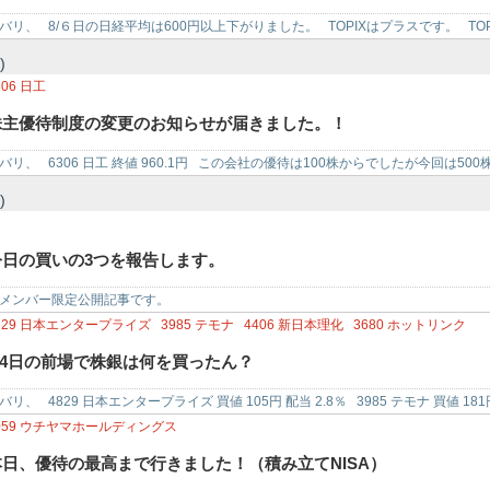
バリ、 8/６日の日経平均は600円以上下がりました。 TOPIXはプラスです。 TO
)
306
日工
株主優待制度の変更のお知らせが届きました。！
バリ、 6306 日工 終値 960.1円 この会社の優待は100株からでしたが今回は50
)
今日の買いの3つを報告します。
メンバー限定公開記事です。
829
日本エンタープライズ
3985
テモナ
4406
新日本理化
3680
ホットリンク
8/4日の前場で株銀は何を買ったん？
バリ、 4829 日本エンタープライズ 買値 105円 配当 2.8％ 3985 テモナ 買値 18
059
ウチヤマホールディングス
本日、優待の最高まで行きました！（積み立てNISA）