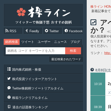
株
株ライン HO
ラ
新着記事全て
イ
ン
ア
［ツ
か？
イ
RSS
Feedly
Twitter
≪
Facebook
ッ
個人投資家や
タ
なります。ア
ー
銘柄検索
ツイート
ユーザー
ニュース
ブログ
せください。
で
株
リンク：
http
価
最近検索されたワード
予
想
お
国内株式銘柄・株価
8月8日
(土
す
す
株式投資ツイッターアカウント
め
10:18
銘
Twitter株銘柄ツイートリアルタイム
柄］
ズ
株垢ランクリアルタイム
過去の話題株ランキング
08:39