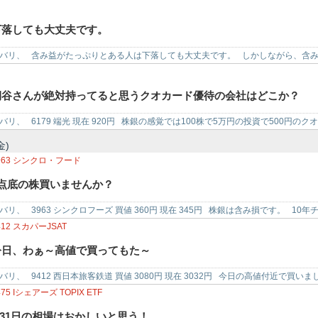
いをす…
下落しても大丈夫です。
バリ、 含み益がたっぷりとある人は下落しても大丈夫です。 しかしながら、含
せん。 …
桐谷さんが絶対持ってると思うクオカード優待の会社はどこか？
バリ、 6179 端光 現在 920円 株銀の感覚では100株で5万円の投資で500円の
金)
963
シンクロ・フード
5点底の株買いませんか？
バリ、 3963 シンクロフーズ 買値 360円 現在 345円 株銀は含み損です。 10年チ
412
スカパーJSAT
今日、わぁ～高値で買ってもた～
バリ、 9412 西日本旅客鉄道 買値 3080円 現在 3032円 今日の高値付近で買
475
Iシェアーズ TOPIX ETF
7/31日の相場はおかしいと思う！