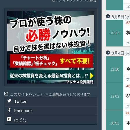
逆アクセスランキングの続き
ズ
Plenus
8月5日
(水
6
10:13
ズ
8月4日
(火
12:10
ア
4
このサイトをシェア
ご感想お待ちしております
12:02
Twitter
ズ
Facebook
6
はてな
10:51