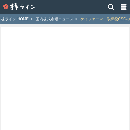
株
ラ
イ
株ライン HOME
>
国内株式市場ニュース
>
ケイファーマ 取締役CSOの岡
ン
［ツ
イ
ッ
タ
ー
で
株
価
予
想
お
す
す
め
銘
柄］