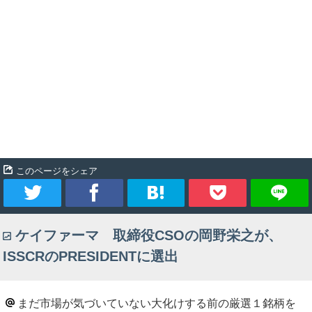
このページをシェア
ツ
シ
ブ
Pocket
ケイファーマ 取締役CSOの岡野栄之が、
イ
ェ
ッ
ISSCRのPRESIDENTに選出
ー
ア
ク
ト
マ
まだ市場が気づいていない大化けする前の厳選１銘柄を