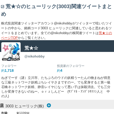
荒★☆のヒューリック(3003)関連ツイートまと
め
株式投資関連ツイッターアカウント@nikohobbyがツイッターで呟いたツイ
ートの中から、銘柄コード3003 ヒューリックに関連していると思われるツ
イートをまとめています。全ての@nikohobbyの株関連ツイートは
荒★☆の
ページTOP
からご覧ください。
荒★☆
@nikohobby
フォロワー
投資家のフォロワー
1,718
4
約
約
ねぎでーす（謎）立川市、たちぷろのウドの妖精うーたんの物まねが得意
な三級ネットワーク妖精ぷちレイヤさまですのー。でも変身すると第一級
召喚ネットワーク妖精、静音レイヤになって悪い子は抹殺消去。でも三分
しか変身できないのねー。ｏｒｚしんどー (ｻﾌﾞﾏﾈ・ｱﾝｸﾞﾗｻｸｿﾝ人と 中
の人)
3003
ヒューリック(株)
市場:
東証PRM