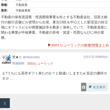
業種:
不動産業
業界:
不動産事業
不動産の保有賃貸業・投資開発事業を柱とする不動産会社。旧富士銀
行の銀行店舗ビル管理から出発。東京23区を中心とした駅至近の好立
地にオフィスビルや商業施設等を数多く保有していて、不動産資産に
関わる事業が中核事業。不動産の所有・賃貸・売買ならびに仲介業
務。
3003 ヒューリックの株価/情報まとめ
nikohobby
荒★☆
2月27日 05時08分
nikohobby
関連銘柄
ヒューリック
3003
え?うちにも高市ギフト来たのか？と勘違いしますたw 安定の優待カ
タロ …
全文表示
1