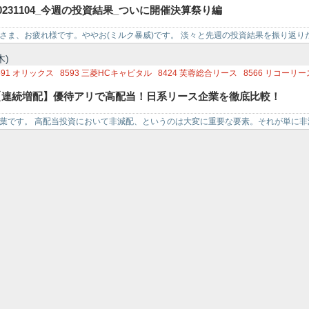
433
伯東
8031
三井物産
8566
リコーリース
9795
ステップ
8616
東海東京フィ
0231104_今週の投資結果_ついに開催決算祭り編
591
オリックス
5401
日本製鉄
9059
カンダホールディングス
7989
立川ブライ
058
三菱商事
9433
KDDI
さま、お疲れ様です。ややお(ミルク暴威)です。 淡々と先週の投資結果を振り返り
：3,880万円…
木)
591
オリックス
8593
三菱HCキャピタル
8424
芙蓉総合リース
8566
リコーリー
793
NECキャピタルソリューション
8425
みずほリース
【連続増配】優待アリで高配当！日系リース企業を徹底比較！
葉です。 高配当投資において非減配、というのは大変に重要な要素。それが単に
いるなら大変素晴らしい…