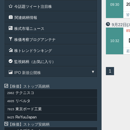
7
2
09:30
今話題ツイート注目株
8
8
皆
関連銘柄情報
額
9月22日
(
株式市場ニュース
8
8
株価考察ブログアンテナ
10:32
株トレンドランキング
若
て
監視銘柄（お気に入り）
1
IPO 新規公開株
株価
ストップ高銘柄
テクニスコ
2962
リベルタ
4935
東京ボード工業
7815
ReYuuJapan
9425
株価
ストップ安銘柄