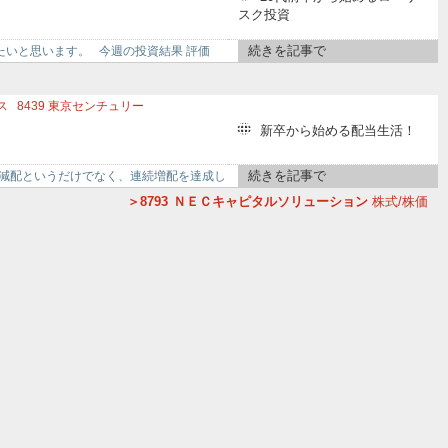
ナンシャル・ホールディングス
スク投資
ンド工業
3167
TOKAIホールディングス
続きを記事で
たいと思います。 今週の投資結果 評価
ス
8439
東京センチュリー
新卒から始める配当生活！
続きを記事で
非減配というだけでなく、連続増配を達成し
8793
ＮＥＣキャピタルソリューション
株式/株価