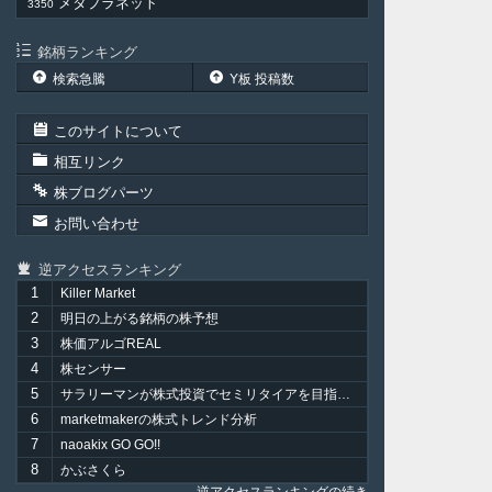
メタプラネット
3350
銘柄ランキング
検索急騰
Y板 投稿数
このサイトについて
相互リンク
株ブログパーツ
お問い合わせ
逆アクセスランキング
1
Killer Market
2
明日の上がる銘柄の株予想
3
株価アルゴREAL
4
株センサー
5
サラリーマンが株式投資でセミリタイアを目指してみました。
6
marketmakerの株式トレンド分析
7
naoakix GO GO!!
8
かぶさくら