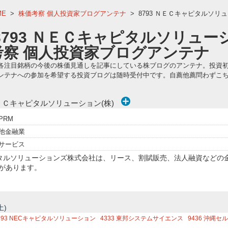
ME
>
株価考察 個人投資家ブログアンテナ
>
8793 ＮＥＣキャピタルソリ
8793 ＮＥＣキャピタルソリュー
考察 個人投資家ブログアンテナ
各注目銘柄の今後の株価見通しを記事にしている株ブログのアンテナ。投資
ンテナへの参加を希望する投資ブログは随時受付中です。自薦他薦問わずこ
ＥＣキャピタルソリューション(株)
PRM
他金融業
サービス
ピタルソリューションズ株式会社は、リース、割賦販売、法人融資などの
があります。
土)
793
NECキャピタルソリューション
4333
東邦システムサイエンス
9436
沖縄セル