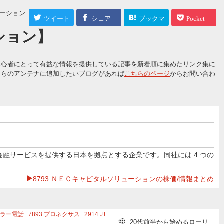
ューション
ツイート
シェア
ブックマ
Pocket
ション】
ーク
初心者にとって有益な情報を提供している記事を新着順に集めたリンク集に
ちらのアンテナに追加したいブログがあれば
こちらのページ
からお問い合わ
金融サービスを提供する日本を拠点とする企業です。同社には 4 つの
8793 ＮＥＣキャピタルソリューションの株価/情報まとめ
ラー電話
7893
プロネクサス
2914
JT
20代前半から始めるローリ