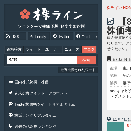
株
株ライン HO
ラ
イ
【
ン
株価
［ツ
イ
RSS
Feedly
Twitter
Facebook
個人投資家や
ッ
なります。ア
タ
せください。
ー
銘柄検索
ツイート
ユーザー
ニュース
ブログ
で
8793
Ｎ
株
価
市場:
東証
最近検索されたワード
予
想
業種:
その
お
国内株式銘柄・株価
業界:
銀行
す
necキャ
す
株式投資ツイッターアカウント
セグメント
め
銘
Twitter株銘柄ツイートリアルタイム
柄］
株垢ランクリアルタイム
11月4日
(
8
過去の話題株ランキング