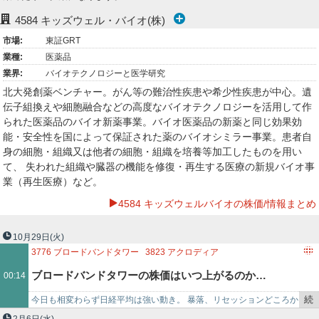
ー
4584
キッズウェル・バイオ(株)
市場:
東証GRT
ク
業種:
医薬品
業界:
バイオテクノロジーと医学研究
北大発創薬ベンチャー。がん等の難治性疾患や希少性疾患が中心。遺
伝子組換えや細胞融合などの高度なバイオテクノロジーを活用して作
られた医薬品のバイオ新薬事業。バイオ医薬品の新薬と同じ効果効
能・安全性を国によって保証された薬のバイオシミラー事業。患者自
身の細胞・組織又は他者の細胞・組織を培養等加工したものを用い
て、 失われた組織や臓器の機能を修復・再生する医療の新規バイオ事
業（再生医療）など。
4584 キッズウェルバイオの株価/情報まとめ
10月29日
(火)
3776
ブロードバンドタワー
3823
アクロディア
3815
メディア工房
2437
SHINWA WISE HOLDINGS
ブロードバンドタワーの株価はいつ上がるのか…
00:14
4584
ジーンテクノサイエンス
7162
アストマックス
4997
日本農薬
8909
シノケングループ
続
今日も相変わらず日経平均は強い動き。 暴落、リセッションどころか
き
このままいけば１０月中にも２万３０００円台を達成しそうな勢い。