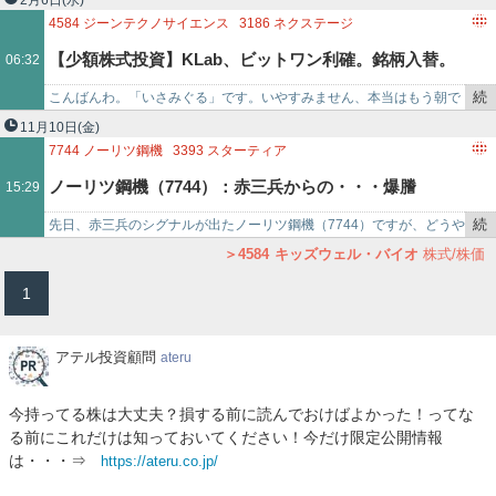
2月6日
(水)
を
こんなに上がるとは思…
4584
ジーンテクノサイエンス
3186
ネクステージ
記
4594
ブライトパス・バイオ
2768
双日
【少額株式投資】KLab、ビットワン利確。銘柄入替。
06:32
事
で
続
こんばんわ。「いさみぐる」です。いやすみません、本当はもう朝で
今後の方針について。
き
す（笑） パソコン触る前に寝てしまいました（笑） 「一番上で利
11月10日
(金)
を
確」 という…
7744
ノーリツ鋼機
3393
スターティア
記
4584
ジーンテクノサイエンス
ノーリツ鋼機（7744）：赤三兵からの・・・爆謄
15:29
事
で
続
先日、赤三兵のシグナルが出たノーリツ鋼機（7744）ですが、どうや
き
ら上昇のサインだったようです。昨日の乱高下して結局マイナスで終
4584
キッズウェル・バイオ
株式/株価
を
わった日経平均に対し…
1
記
事
で
ア
アテル投資顧問
ateru
テ
ル
今持ってる株は大丈夫？損する前に読んでおけばよかった！ってな
投
る前にこれだけは知っておいてください！今だけ限定公開情報
資
は・・・⇒
https://ateru.co.jp/
顧
問