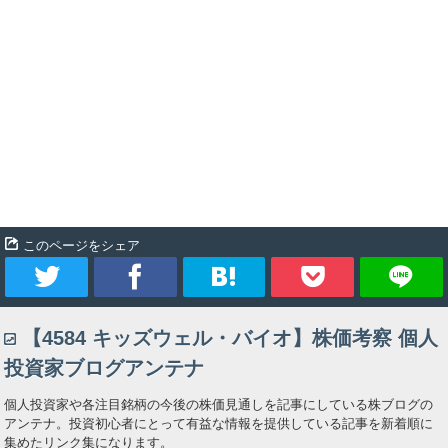
このページをシェア
ツ
シ
ブ
Pocket
【4584 キッズウェル・バイオ】株価考察 個人
イ
ェ
ッ
投資家ブログアンテナ
ー
ア
ク
個人投資家や各注目銘柄の今後の株価見通しを記事にしている株ブログの
アンテナ。投資初心者にとって有益な情報を提供している記事を新着順に
ト
マ
集めたリンク集になります。