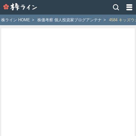
株
ラ
イ
株ライン HOME
>
株価考察 個人投資家ブログアンテナ
>
4584 キッズ
ン
［ツ
イ
ッ
タ
ー
で
株
価
予
想
お
す
す
め
銘
柄］