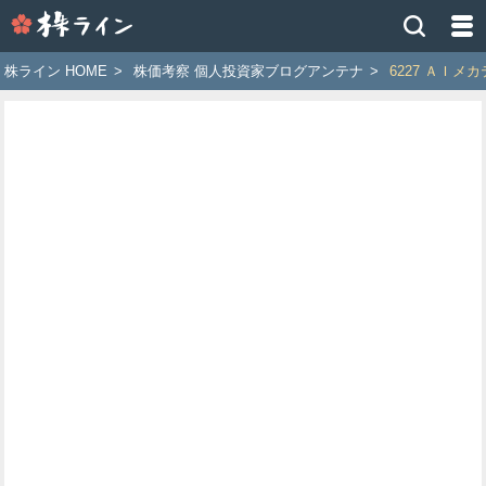
株
ラ
イ
株ライン HOME
>
株価考察 個人投資家ブログアンテナ
>
6227 ＡＩメ
ン
［ツ
イ
ッ
タ
ー
で
株
価
予
想
お
す
す
め
銘
柄］