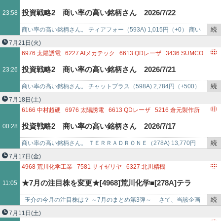
6227
AIメカテック
6428
オーイズミ
6862
ミナトホールディング
記
4894
クオリプス
6613
QDレーザ
6315
TOWA
投資戦略2 商い率の高い銘柄さん 2026/7/22
23:58
事
3905
データセクション
3436
SUMCO
6526
ソシオネクスト
で
6855
日本電子材料
6232
ACSL
3656
KLAB
6779
日本電波工業
続
商い率の高い銘柄さん。 ティアフォー（593A) 1,015円（+0） 商い
6525
KOKUSAI ELECTRIC
6330
東洋エンジニアリング
き
率：30.39％ 時価総額：645億円公開価格（1085円）のを7.…
7月21日
(火)
6433
ヒーハイスト
3697
SHIFT
5817
JMACS
3103
ユニチカ
を
6976
太陽誘電
6227
AIメカテック
6613
QDレーザ
3436
SUMCO
4062
イビデン
6871
日本マイクロニクス
記
6522
アスタリスク
6433
ヒーハイスト
6855
日本電子材料
投資戦略2 商い率の高い銘柄さん 2026/7/21
23:26
事
5817
JMACS
6315
TOWA
6526
ソシオネクスト
7746
岡本硝子
で
6269
三井海洋開発
6330
東洋エンジニアリング
3656
KLAB
続
商い率の高い銘柄さん。 チャットプラス（598A) 2,784円（+500）
3905
データセクション
6779
日本電波工業
3697
SHIFT
き
商い率：72.31％ 時価総額：129億円 ＴＥＲＲＡＤＲＯＮＥ（…
7月18日
(土)
6920
レーザーテック
3103
ユニチカ
5216
倉元製作所
を
6166
中村超硬
6976
太陽誘電
6613
QDレーザ
5216
倉元製作所
6525
KOKUSAI ELECTRIC
記
6522
アスタリスク
7581
サイゼリヤ
6227
AIメカテック
投資戦略2 商い率の高い銘柄さん 2026/7/17
00:28
事
6855
日本電子材料
6315
TOWA
で
6072
地盤ネットホールディングス
9348
ISPACE
続
商い率の高い銘柄さん。 ＴＥＲＲＡＤＲＯＮＥ（278A) 13,770円
6779
日本電波工業
3436
SUMCO
3103
ユニチカ
き
（+1,650） 商い率：38.75％ 時価総額：1,353億円 中村超…
7月17日
(金)
3905
データセクション
5817
JMACS
3697
SHIFT
を
4968
荒川化学工業
7581
サイゼリヤ
6327
北川精機
6526
ソシオネクスト
6590
芝浦メカトロニクス
記
6227
AIメカテック
6323
ローツェ
2334
イオレ
★7月の注目株を変更★[4968]荒川化学■[278A]テラ
11:05
6920
レーザーテック
6330
東洋エンジニアリン
事
6627
テラプローブ
6298
ワイエイシイホールディングス
で
3891
ニッポン高度紙工業
6264
マルマエ
続
玉介の今月の注目株は？ ～7月のまとめ第3弾～ さて、当該企画
[7581]サイゼ
6525
KOKUSAI ELECTRIC
6890
フェローテック
6976
太陽誘電
き
は、毎月あたくしの注目株をまとめて配信し、週毎に必要に応じて差
7月11日
(土)