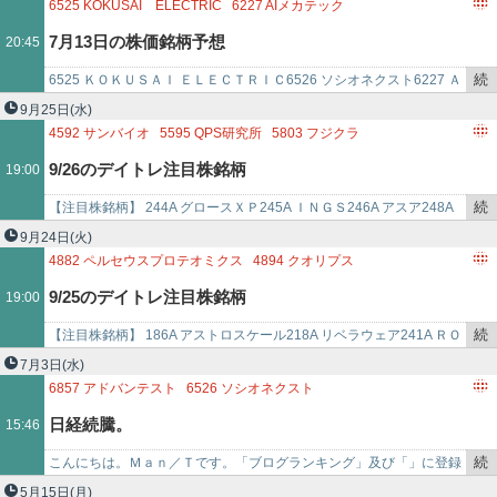
3512
日本フエルト
6834
精工技研
6994
指月電機製作所
を
し替えな…
6525
KOKUSAI ELECTRIC
6227
AIメカテック
6613
QDレーザ
6324
ハーモニック・ドライブ・システムズ
記
7月13日の株価銘柄予想
20:45
7245
大同メタ
事
で
続
6525 ＫＯＫＵＳＡＩ ＥＬＥＣＴＲＩＣ6526 ソシオネクスト6227 Ａ
き
Ｉメカテック 278A Terra Drone
9月25日
(水)
を
4592
サンバイオ
5595
QPS研究所
5803
フジクラ
記
6227
AIメカテック
6526
ソシオネクスト
6857
アドバンテスト
9/26のデイトレ注目株銘柄
19:00
事
9166
GENDA
で
続
【注目株銘柄】 244A グロースＸＰ245A ＩＮＧＳ246A アスア248A
き
キッズスター3692 ＦＦＲＩ4316 ビーマップ4592 サンバ…
9月24日
(火)
を
4882
ペルセウスプロテオミクス
4894
クオリプス
記
5595
QPS研究所
5803
フジクラ
6227
AIメカテック
9/25のデイトレ注目株銘柄
19:00
事
6526
ソシオネクスト
6857
アドバンテスト
9166
GENDA
で
続
【注目株銘柄】 186A アストロスケール218A リベラウェア241A ＲＯ
き
ＸＸ3692 ＦＦＲＩ4592 サンバイオ4882 ペルセウス4894…
7月3日
(水)
を
6857
アドバンテスト
6526
ソシオネクスト
記
7735
SCREENホールディングス
4186
東京応化工業
日経続騰。
15:46
事
4004
レゾナック・ホールディングス
で
2760
東京エレクトロン デバイス
8031
三井物産
続
こんにちは。Ｍａｎ／Ｔです。「ブログランキング」及び「」に登録
7163
住信SBIネット銀行
7180
九州フィナンシャルグループ
き
しています。応援クリックをよろしくお願いします。 ⇓ ⇓ …
5月15日
(月)