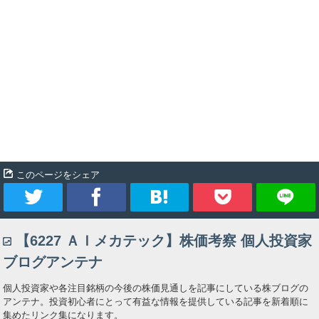
このページをシェア
ツ
シ
ブ
Pocket
【6227 ＡＩメカテック】株価考察 個人投資家
イ
ェ
ッ
ブログアンテナ
ー
ア
ク
個人投資家や各注目銘柄の今後の株価見通しを記事にしている株ブログの
アンテナ。投資初心者にとって有益な情報を提供している記事を新着順に
ト
マ
集めたリンク集になります。