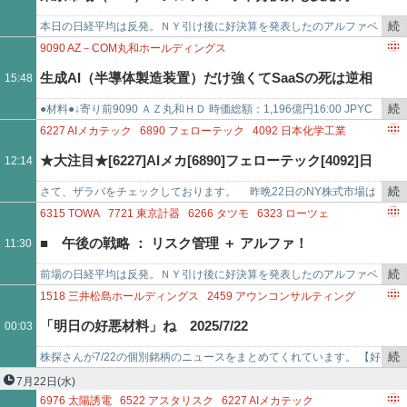
記
3449
テクノフレックス
6999
KOA
事
3242
アーバネットコーポレーション
2334
イオレ
続
本日の日経平均は反発。ＮＹ引け後に好決算を発表したのアルファベ
で
1663
K＆Oエナジーグループ
4997
日本農薬
3856
ABALANCE
き
ットの株価は時間外でマイナス2～4％程度下落していたものの、前日
9090
AZ－COM丸和ホールディングス
8306
三菱UFJフィナンシャル・グループ
を
ザラ場中の67,500…
2459
アウンコンサルティング
4890
坪田ラボ
6227
AIメカテック
生成AI（半導体製造装置）だけ強くてSaaSの死は逆相
15:48
8308
りそなホールディングス
1605
INPEX
6269
三井海洋開発
記
4894
クオリプス
2036
N
事
続
●材料●↓寄り前9090 ＡＺ丸和ＨＤ 時価総額：1,196億円16:00 JPYC
関で下がるという市況に戻ったけど利上げ期待で銀行鬼
で
き
株式会社との資本業務提携に関するお知らせ 15:30 株主優待制…
6227
AIメカテック
6890
フェローテック
4092
日本化学工業
を
2780
コメ兵ホールディングス
1518
三井松島ホールディングス
強
★大注目★[6227]AIメカ[6890]フェローテック[4092]日
12:14
記
5268
旭コンクリート工業
事
続
さて、ザラバをチェックしております。 昨晩22日のNY株式市場は
本化学他
で
き
反落。トランプ大統領がイランと当面交渉する意向がなく、攻撃を強
6315
TOWA
7721
東京計器
6266
タツモ
6323
ローツェ
を
化する可能性を…
6619
ダブル・スコープ
6227
AIメカテック
2354
YE DIGITAL
■ 午後の戦略 ： リスク管理 ＋ アルファ！
11:30
記
6613
QDレーザ
6522
アスタリスク
4424
AMAZIA
事
8473
SBIホールディングス
続
前場の日経平均は反発。ＮＹ引け後に好決算を発表したのアルファベ
で
2036
NEXT NOTES 日経・TOCOM 金 ダブル・ブル ETN
き
ットの株価は時間外でマイナス2～4％程度下落していたものの、前日
1518
三井松島ホールディングス
2459
アウンコンサルティング
8306
三菱UFJフィナンシャル・グループ
を
ザラ場中の67,500…
2492
インフォマート
3091
ブロンコビリー
「明日の好悪材料」ね 2025/7/22
00:03
8308
りそなホールディングス
記
3290
ONEリート投資法人
4053
SUN ASTERISK
事
4599
ステムリム
4507
塩野義製薬
4684
オービック
続
株探さんが7/22の個別銘柄のニュースをまとめてくれています。 【好
で
4733
オービックビジネスコンサルタント
4890
坪田ラボ
き
材料】 三井松島ホールディングス ＜1518＞ [東証Ｐ] 今期経常を4％
7月22日
(水)
5242
アイズ
5576
オービーシステム
6093
ミトラグループ
を
上…
6976
太陽誘電
6522
アスタリスク
6227
AIメカテック