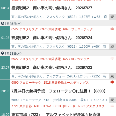
6072
地盤ネットホールディングス
を
6269
三井海洋開発
5253
カバー
3436
SUMCO
6613
QDレーザ
投資戦略2 商い率の高い銘柄さん 2026/7/27
00:34
記
3697
SHIFT
6315
TOWA
6855
日本電子材料
6227
AIメカテック
事
6890
フェローテック
4392
FIG
3905
データセクション
続
商い率の高い銘柄さん。 アスタリスク（6522） 1,627円（▲63） 商
で
3498
霞ヶ関キャピタル
1518
三井松島ホールディングス
き
い率：17.58％ 時価総額：131億円 ティアフォー（593A) …
7月25日
(土)
6526
ソシオネクスト
6779
日本電波工業
7003
三井E＆S
を
6522
アスタリスク
6976
太陽誘電
6890
フェローテック
記
5253
カバー
4894
クオリプス
6227
AIメカテック
投資戦略2 商い率の高い銘柄さん 2026/7/24
01:08
事
1518
三井松島ホールディングス
6315
TOWA
3436
SUMCO
で
6855
日本電子材料
3103
ユニチカ
6146
ディスコ
続
商い率の高い銘柄さん。 アスタリスク（6522） 1,690円（+60） 商
3905
データセクション
6613
QDレーザ
3656
KLAB
き
い率：58.53％ 時価総額：136億円東京証券取引所(東証)が24…
7月23日
(木)
7721
東京計器
6330
東洋エンジニアリング
3856
ABALANCE
を
6522
アスタリスク
6976
太陽誘電
6227
AIメカテック
4062
イビデン
4392
FIG
3697
SHIFT
6526
ソシオネクスト
記
5253
カバー
6613
QDレーザ
6315
TOWA
6232
ACSL
投資戦略2 商い率の高い銘柄さん 2026/7/23
23:57
7746
岡本硝
事
3436
SUMCO
3905
データセクション
6526
ソシオネクスト
で
6920
レーザーテック
7721
東京計器
3656
KLAB
続
商い率の高い銘柄さん。 ティアフォー（593A) 1,240円（+225） 商
6855
日本電子材料
6525
KOKUSAI ELECTRIC
き
い率：60.20％ 時価総額：788億円 チャットプラス（598A…
6890
フェローテック
1518
三井松島ホールディングス
6779
日本電波工業
を
8306
三菱UFJフィナンシャル・グループ
6227
AIメカテック
7月24日の銘柄予想 フェローテッ〇に注目！【6890】
20:03
記
3350
メタプラネット
事
続
6890 フェローテック 1518 三井松島ＨＤ 8306 三菱ＵＦＪ 6227 ＡＩ
で
き
メカテック 3350 メタプラネット
7721
東京計器
6315
TOWA
6613
QDレーザ
6522
アスタリスク
を
4894
クオリプス
6227
AIメカテック
2354
YE DIGITAL
東京市場（7/23） アルファベット好決算も反応薄
18:00