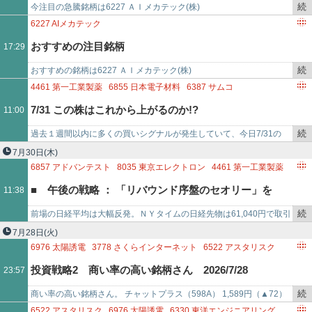
で
続
今注目の急騰銘柄は6227 ＡＩメカテック(株)
き
6227
AIメカテック
を
おすすめの注目銘柄
17:29
記
事
続
おすすめの銘柄は6227 ＡＩメカテック(株)
で
き
4461
第一工業製薬
6855
日本電子材料
6387
サムコ
を
6857
アドバンテスト
6227
AIメカテック
6337
テセック
7/31 この株はこれから上がるのか!?
11:00
記
6627
テラプローブ
3449
テクノフレックス
6834
精工技研
事
6407
CKD
続
過去１週間以内に多くの買いシグナルが発生していて、今日7/31の
で
き
11:00時点で上がり始めたと思われる銘柄です。「第一工業製薬
7月30日
(木)
を
(4461)には7/2…
6857
アドバンテスト
8035
東京エレクトロン
4461
第一工業製薬
記
6349
小森コーポレーション
6871
日本マイクロニクス
■ 午後の戦略 ： 「リバウンド序盤のセオリー」を
11:38
事
5344
MARUWA
6516
山洋電気
7721
東京計器
で
6997
日本ケミコン
6613
QDレーザ
6227
AIメカテック
続
前場の日経平均は大幅反発。ＮＹタイムの日経先物は61,040円で取引
淡々と！
6327
北川精機
6337
テセック
6946
日本アビオニクス
き
を終え、連日でサーキットブレーカーが発動した韓国ＫＯＳＰＩも覇
7月28日
(火)
3449
テクノフレックス
を
気なく再開したもの…
6976
太陽誘電
3778
さくらインターネット
6522
アスタリスク
記
5253
カバー
3697
SHIFT
6855
日本電子材料
投資戦略2 商い率の高い銘柄さん 2026/7/28
23:57
事
6890
フェローテック
6330
東洋エンジニアリング
で
6227
AIメカテック
6613
QDレーザ
6315
TOWA
3436
SUMCO
続
商い率の高い銘柄さん。 チャットプラス（598A） 1,589円（▲72）
6779
日本電波工業
6526
ソシオネクスト
3905
データセクション
き
商い率：21.37％ 時価総額：73.9億円 太陽誘電（6976） …
6522
アスタリスク
6976
太陽誘電
6330
東洋エンジニアリング