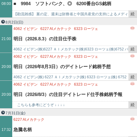
6871
日本マイクロニクス
6254
野村マイクロ・サイエンス
■ 9984 ソフトバンク、◎ 6200番台GS銘柄
08:00
事
6227
AIメカテック
で
続
【勘流雑感】 案の定、週末は財務省と中国共産党の支持によるメディ
き
アの高市バッシングが横行。円水準を40年前と比較し、財政状況の検
8月2日
(日)
を
証に際して日本経済…
4062
イビデン
6227
AIメカテック
6323
ローツェ
記
6752
パナソニック ホールディングス
明日（2026.8.3）の注目仕手株
21:00
事
で
続
4062 イビデン(株)6227 ＡＩメカテック(株)6323 ローツェ(株)6752 パ
き
ナソニック ホールディングス(株)
4062
イビデン
6227
AIメカテック
6323
ローツェ
を
6752
パナソニック ホールディングス
明日（2026年8月3日）のデイトレード銘柄予想
20:00
記
事
続
4062 イビデン(株) 6227 ＡＩメカテック(株) 6323 ローツェ(株) 6752
で
き
パナソニック ホールディングス(株)
4062
イビデン
6227
AIメカテック
6323
ローツェ
を
6752
パナソニック ホールディングス
明日（2026/8/3）の注目デイトレード仕手株銘柄予報
20:00
記
事
続
こちらも参考にどうぞ ↓ ↓ ↓ ↓
で
き
http://kabutokidokisensui.blog.fc2.com/ 4062…
7月31日
(金)
を
6227
AIメカテック
記
急騰名柄
17:32
事