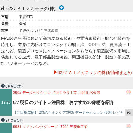
ー
6227
ＡＩメカテック(株)
市場:
東証STD
ク
業種:
機械
業界:
半導体および半導体装置
FPD関連事業において高精度塗布技術・位置決め技術・貼合せ技術を
応用し、業界に先駆けてコンタクト印刷工法、ODF工法、微量滴下工
法など、製造プロセスにイノベーションをもたらす製造設備を市場に
供給してる企業。電子部品製造装置、周辺機器の設計・製造・販売及
びアフターサービスなど。
6227 ＡＩメカテックの株価/情報まとめ
8月6日
(木)
3905
データセクション
4022
ラサ工業
5016
JX金属
5706
三井金属
5803
フジクラ
6227
AIメカテック
8/7 明日のデイトレ注目株｜おすすめ10銘柄を紹介
19:20
6525
KOKUSAI ELECTRIC
6966
三井ハイテック
6976
太陽誘電
9984
ソフトバンクグループ
続
【注目株銘柄】 285A キオクシア3905 データセクション4004 レゾナ
き
ック464A ＱＰＳＨＤ485A パワーエックス5016 ＪＸ金属57…
8月3日
(月)
を
9984
ソフトバンクグループ
7011
三菱重工業
記