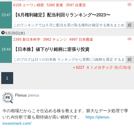
3687
フィックスターズ
5591
AVILEN
6227
AIメカテック
を
6156
エーワン精密
5380
新東
3597
自重堂
5586
LABORO．AI
6525
KOKUSAI ELECTRIC
5253
カバ
記
7377
DNホールディングス
【6月権利確定】配当利回りランキング〜2023〜
23:47
事
1489
日経平均高配当株50指数連動型ETF
1764
工藤建設
で
2590
ダイドーグループホールディングス
続
このランキングでは６月に配当を受け取る権利が確定する株をまとめ
3457
AND DOホールディングス
7671
AMIDAホールディングス
き
ています 6月に配当を受け取る権利が確定する株とは？ 決算月が6
6月29日
(水)
2689
オルバヘルスケアホールディングス
1786
オリエンタル白石
を
月…
2395
新日本科学
3962
チェンジ
4997
日本農薬
1954
日本工営
6227
AIメカテック
2914
JT
1381
アクシーズ
記
4996
クミアイ化学工業
8227
しまむら
【日本株】値下がり銘柄に逆張り投資
18:44
6239
ナガオカ
7781
平山
事
7868
広済堂ホールディングス
4582
シンバイオ製薬
で
4847
インテリジェント ウェイブ
5232
住友大阪セメント
続
このブログは日々の日本株 ランキングから実際に1銘柄を選定 するま
2022_0629day【8275：フォーバル】
9101
日本郵船
6951
日本電子
7731
ニコン
8140
リョーサン
き
でを公開しています。【当記事は496記事目 の更新です】 …
6227
ＡＩメカテック
株式/株価
3496
アズーム
5698
エンビプロ・ホールディングス
を
1
4054
日本情報クリエイト
7089
フォースタートアップス
記
6411
中野冷機
3919
パイプドHD
6870
日本フ
事
で
Plenus
Plenus
plenus
今の相場だからこそ仕込める株を教えます。膨大なデータ処理で導
いたAI分析で最も期待値が高い銘柄です。
https://plenus-
investment.com/