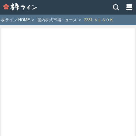
株
ラ
イ
株ライン HOME
>
国内株式市場ニュース
>
2331 ＡＬＳＯＫ
ン
［ツ
イ
ッ
タ
ー
で
株
価
予
想
お
す
す
め
銘
柄］