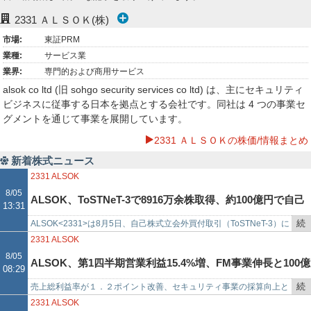
ー
2331
ＡＬＳＯＫ(株)
市場:
東証PRM
ク
業種:
サービス業
業界:
専門的および商用サービス
alsok co ltd (旧 sohgo security services co ltd) は、主にセキュリティ
ビジネスに従事する日本を拠点とする会社です。同社は 4 つの事業セ
グメントを通じて事業を展開しています。
2331 ＡＬＳＯＫの株価/情報まとめ
新着株式ニュース
2331
ALSOK
8/05
ALSOK、ToSTNeT-3で8916万余株取得、約100億円で自己
13:31
続
ALSOK<2331>は8月5日、自己株式立会外買付取引（ToSTNeT-3）に
株式買付終了
き
よる自己株式の取得結果を発表した。取得内容は以下の通り。取得対
2331
ALSOK
を
象は同…
8/05
ALSOK、第1四半期営業利益15.4%増、FM事業伸長と100億
08:29
記
事
続
売上総利益率が１．２ポイント改善、セキュリティ事業の採算向上と
円規模の自社株買い
で
き
ＦＭ事業の大幅増益が牽引 ＡＬＳＯＫ＜２３３１＞（東証プライ
2331
ALSOK