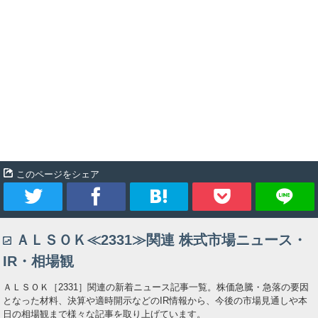
このページをシェア
ツ
シ
ブ
Pocket
ＡＬＳＯＫ≪2331≫関連 株式市場ニュース・
イ
ェ
ッ
IR・相場観
ー
ア
ク
ＡＬＳＯＫ［2331］関連の新着ニュース記事一覧。株価急騰・急落の要因
となった材料、決算や適時開示などのIR情報から、今後の市場見通しや本
ト
マ
日の相場観まで様々な記事を取り上げています。