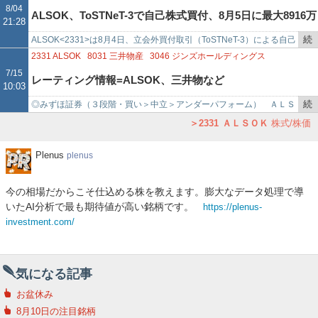
を
ム） は、機械警備、常駐警…
8/04
ALSOK、ToSTNeT-3で自己株式買付、8月5日に最大8916万
21:28
記
事
続
ALSOK<2331>は8月4日、立会外買付取引（ToSTNeT-3）による自己
6千株を取得予定
で
き
株式買付に関するお知らせを発表した。5月13日開催の取締役会で決
2331
ALSOK
8031
三井物産
3046
ジンズホールディングス
を
議し…
7/15
レーティング情報=ALSOK、三井物など
10:03
記
事
続
◎みずほ証券（３段階・買い＞中立＞アンダーパフォーム） ＡＬＳ
で
き
ＯＫ――「買い」→「買い」、１４３０円→１４００円 ジンズＨＤ
2331
ＡＬＳＯＫ
株式/株価
を
――「買い」→「買い」、…
記
Plenus
Plenus
plenus
事
で
今の相場だからこそ仕込める株を教えます。膨大なデータ処理で導
いたAI分析で最も期待値が高い銘柄です。
https://plenus-
investment.com/
気になる記事
お盆休み
8月10日の注目銘柄