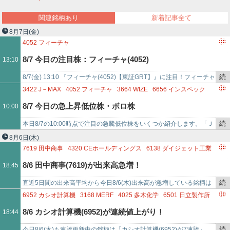
ー
関連銘柄あり
新着記事全て
8月7日
(金)
ク
4052
フィーチャ
8/7 今日の注目株：フィーチャ(4052)
13:10
続
8/7(金) 13:10 『フィーチャ(4052)【東証GRT】』に注目！フィーチャ
き
は今日現在、上昇中。このまま現在の株価で終了すると、8/5(水)…
3422
J－MAX
4052
フィーチャ
3664
WIZE
6656
インスペック
を
3697
SHIFT
9425
REYUU JAPAN
8/7 今日の急上昇低位株・ボロ株
10:00
記
9090
AZ－COM丸和ホールディングス
2376
サイネックス
事
続
本日8/7の10:00時点で注目の急騰低位株をいくつか紹介します。「Ｊ
で
き
−ＭＡＸ(3422) - 値上がり率は+15%超え」「フィーチャ(4052) …
8月6日
(木)
を
7619
田中商事
4320
CEホールディングス
6138
ダイジェット工業
記
2936
ベースフード
2876
デルソーレ
7670
オーウエル
8/6 田中商事(7619)が出来高急増！
18:45
事
6392
ヤマダコーポレーション
4847
インテリジェント ウェイブ
で
9471
文溪堂
続
直近5日間の出来高平均から今日8/6(木)出来高が急増している銘柄は
き
「田中商事(7619)が出来高平均比41.222倍」「ＣＥホールディングス
6952
カシオ計算機
3168
MERF
4025
多木化学
6501
日立製作所
を
(43…
6986
双葉電子工業
4393
バンク・オブ・イノベーション
8/6 カシオ計算機(6952)が連続値上がり！
18:44
記
6333
TEIKOKU
7128
ユニソルホールディングス
6165
パンチ工業
事
続
今日8/6(木)も連騰更新中の銘柄は「カシオ計算機(6952)が7連騰」