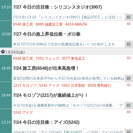
を
7/27 今日の注目株：シリコンスタジオ(3907)
13:10
記
事
続
7/27(月) 13:10 『シリコンスタジオ(3907)【東証STD】』に注目！シ
で
き
リコンスタジオは今日現在、上昇中。このまま現在の株価で終了する
6548
旅工房
8995
誠建設工業
4424
AMAZIA
を
と…
9257
YCPホールディングス（グローバル）
7/27 今日の急上昇低位株・ボロ株
10:00
記
6993
大黒屋ホールディングス
4833
DEF CONSULTING
事
7800
アミファ
4381
ビープラッツ
続
本日7/27の10:00時点で注目の急騰低位株をいくつか紹介します。
で
5240
MONOAI TECHNOLOGY
7901
マツモト
き
「旅工房(6548) - 値上がり率は+15%超え」「誠建設工業(8995) -…
7月24日
(金)
を
6548
旅工房
7551
ウェッズ
3577
東海染工
記
1518
三井松島ホールディングス
3912
モバイルファクトリー
7/24 旅工房(6548)が出来高急増！
18:45
事
3907
シリコンスタジオ
5945
天龍製鋸
6858
小野測器
で
3841
ジーダット
2673
夢みつけ隊
続
直近5日間の出来高平均から今日7/24(金)出来高が急増している銘柄は
き
「旅工房(6548)が出来高平均比53.037倍」「ウェッズ(7551)が出来…
2217
モロゾフ
5242
アイズ
5401
日本製鉄
8559
豊和銀行
を
9959
アシードホールディングス
4523
エーザイ
9769
学究社
7/24 モロゾフ(2217)が連続値上がり！
18:44
記
5742
エヌアイシ・オートテック
2484
出前館
事
4441
トビラシステムズ
続
今日7/24(金)も連騰更新中の銘柄は「モロゾフ(2217)が10連騰」「ア
で
き
イズ(5242)が9連騰」「日本製鉄(5401)が9連騰」「豊和銀行(8…
5242
アイズ
を
7/24 今日の注目株：アイズ(5242)
13:10
記
事
続
7/24(金) 13:10 『アイズ(5242)【東証GRT】』に注目！アイズは今日