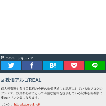
このページをシェア
ツ
シ
ブ
Pocket
株価アルゴREAL
イ
ェ
ッ
個人投資家や各注目銘柄の今後の株価見通しを記事にしている株ブログの
ー
ア
ク
アンテナ。投資初心者にとって有益な情報を提供している記事を新着順に
集めたリンク集になります。
ト
マ
リンク：
http://kabureal.net/