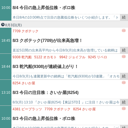
を
4381
ビープラッツ
6085
アーキテクツ・スタジオ・ジャパン
8/4 今日の急上昇低位株・ボロ株
10:00
記
3851
日本一ソフトウェア
3810
サイバーステップホールディングス
事
4881
ファンペップ
4424
AMAZIA
5138
REBASE
続
本日8/4の10:00時点で注目の急騰低位株をいくつか紹介します。「ト
で
き
ーシンホールディングス(9444) - 値上がり率は+35%超え」「ジィ・
8月3日
(月)
を
シィ…
7709
クボテック
記
7074
トゥエンティーフォーセブンホールディングス
8/3 クボテック(7709)が出来高急増！
18:45
事
4073
ジィ・シィ企画
3355
クリヤマホールディングス
で
5921
川岸工業
4316
ビーマップ
7814
日本創発グループ
続
直近5日間の出来高平均から今日8/3(月)出来高が急増している銘柄は
9325
ファイズホールディングス
き
「クボテック(7709)が出来高平均比88.920倍」「Ｖｅｒｉｔａｓ Ｉ
9308
乾汽船
5122
オカモト
9942
ジョイフル
9245
リベロ
を
ｎ Ｓ…
8254
さいか屋
3791
IGポート
3179
シュッピン
8/3 乾汽船(9308)が連続値上がり！
18:44
記
9279
ギフトホールディングス
3690
イルグルム
7314
小田原機器
事
続
今日8/3(月)も連騰更新中の銘柄は「乾汽船(9308)が10連騰」「オカモ
で
き
ト(5122)が10連騰」「ジョイフル(9942)が10連騰」「リベロ(…
8254
さいか屋
を
8/3 今日の注目株：さいか屋(8254)
13:10
記
事
続
8/3(月) 13:10 『さいか屋(8254)【東証STD】』に注目！さいか屋は今
で
き
日現在、上昇中。このまま現在の株価で終了すると、7/23(木)か…
4381
ビープラッツ
7709
クボテック
8254
さいか屋
を
3810
サイバーステップホールディングス
6557
AIAIグループ
8/3 今日の急上昇低位株・ボロ株
10:00
記
7625
グローバルダイニング
4564
オンコセラピー・サイエンス
事