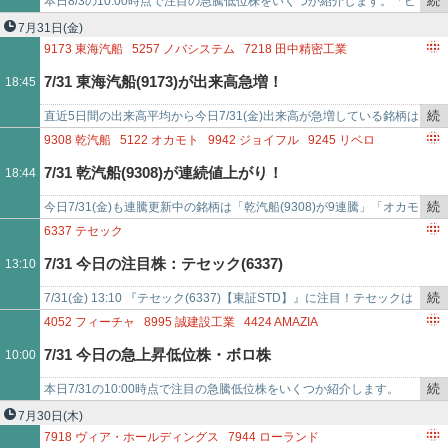
2652
まんだらけ
続
本日8/3の10:00時点で注目の急騰低位株をいくつか紹介します。「ビ
で
き
ープラッツ(4381) - 値上がり率は+20%超え」「クボテック(7709)…
7月31日
(金)
を
9173
東海汽船
5257
ノバシステム
7218
田中精密工業
記
7183
あんしん保証
2180
サニーサイドアップグループ
7/31 東海汽船(9173)が出来高急増！
18:45
事
9158
シーユーシー
1438
岐阜造園
2130
メンバーズ
3004
神栄
で
7740
タムロン
続
直近5日間の出来高平均から今日7/31(金)出来高が急増している銘柄は
き
「東海汽船(9173)が出来高平均比22.000倍」「ノバシステム(5257)…
9308
乾汽船
5122
オカモト
9942
ジョイフル
9245
リベロ
を
8254
さいか屋
5587
インバウンドプラットフォーム
7/31 乾汽船(9308)が連続値上がり！
18:44
記
7369
メイホーホールディングス
6042
ニッキ
事
7575
日本ライフライン
3791
IGポート
続
今日7/31(金)も連騰更新中の銘柄は「乾汽船(9308)が9連騰」「オカモ
で
き
ト(5122)が9連騰」「ジョイフル(9942)が9連騰」「リベロ(92…
6337
テセック
を
7/31 今日の注目株：テセック(6337)
13:10
記
事
続
7/31(金) 13:10 『テセック(6337)【東証STD】』に注目！テセックは
で
き
今日現在、上昇中。このまま現在の株価で終了すると、7/29(水)…
4052
フィーチャ
8995
誠建設工業
4424
AMAZIA
を
6228
ジェイ・イー・ティ
6840
AKIBAホールディングス
7/31 今日の急上昇低位株・ボロ株
10:00
記
6969
松尾電機
3103
ユニチカ
5381
マイポックス
事
6666
リバーエレテック
5698
エンビプロ・ホールディングス
続
本日7/31の10:00時点で注目の急騰低位株をいくつか紹介します。
で
き
「フィーチャ(4052) - 値上がり率は+30%超え」「誠建設工業(8995)
7月30日
(木)
を
…
7918
ヴィア・ホールディングス
7944
ローランド