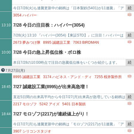
記
8282
ケーズホールディングス
事
2502
アサヒグループホールディングス
8097
三愛オブリ
続
今日7/28(火)も連騰更新中の銘柄は「日本製鉄(5401)が11連騰」「ア
で
7989
立川ブラインド工業
き
シードホールディングス(9959)が8連騰」「エーザイ(4523)が8連…
3054
ハイパー
を
7/28 今日の注目株：ハイパー(3054)
13:10
記
事
続
7/28(火) 13:10 『ハイパー(3054)【東証STD】』に注目！ハイパーは
で
き
今日現在、上昇中。このまま現在の株価で終了すると、7/23(木)…
2673
夢みつけ隊
8995
誠建設工業
7063
BIRDMAN
を
3851
日本一ソフトウェア
7462
CAPITA
7602
レダックス
7/28 今日の急上昇低位株・ボロ株
10:00
記
5619
マーソ
2370
メディネット
4597
ソレイジア・ファーマ
事
7255
桜井製作所
続
本日7/28の10:00時点で注目の急騰低位株をいくつか紹介します。
で
き
「夢みつけ隊(2673) - 値上がり率は+15%超え」「誠建設工業(8995)
7月27日
(月)
を
…
8995
誠建設工業
3174
ハピネス・アンド・ディ
7255
桜井製作所
記
5958
三洋工業
7800
アミファ
7363
ベビーカレンダー
7/27 誠建設工業(8995)が出来高急増！
18:45
事
2656
ベクターホールディングス
6870
日本フェンオール
で
7461
キムラ
3386
コスモ・バイオ
続
直近5日間の出来高平均から今日7/27(月)出来高が急増している銘柄は
き
「誠建設工業(8995)が出来高平均比56.115倍」「ハピネス・アンド・
2217
モロゾフ
5242
アイズ
5401
日本製鉄
を
ディ…
9959
アシードホールディングス
4523
エーザイ
9769
学究社
7/27 モロゾフ(2217)が連続値上がり！
18:44
記
4441
トビラシステムズ
9029
ヒガシホールディングス
事
8282
ケーズホールディングス
9104
商船三井
続
今日7/27(月)も連騰更新中の銘柄は「モロゾフ(2217)が11連騰」「ア
で
き
イズ(5242)が10連騰」「日本製鉄(5401)が10連騰」「アシード…
3907
シリコンスタジオ