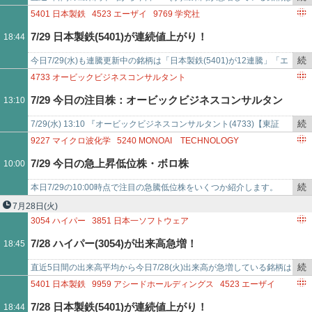
き
「イード(6038)が出来高平均比41.689倍」「ヤマックス(5285)が出…
5401
日本製鉄
4523
エーザイ
9769
学究社
を
8282
ケーズホールディングス
7/29 日本製鉄(5401)が連続値上がり！
18:44
記
2502
アサヒグループホールディングス
7989
立川ブラインド工業
事
8097
三愛オブリ
9856
ケーユーホールディングス
続
今日7/29(水)も連騰更新中の銘柄は「日本製鉄(5401)が12連騰」「エ
で
6200
インソース
き
ーザイ(4523)が9連騰」「学究社(9769)が9連騰」「ケーズホール…
4733
オービックビジネスコンサルタント
を
7/29 今日の注目株：オービックビジネスコンサルタン
13:10
記
事
続
7/29(水) 13:10 『オービックビジネスコンサルタント(4733)【東証
ト(4733)
で
き
PRM】』に注目！オービックビジネスコンサルタントは今日現在、上
9227
マイクロ波化学
5240
MONOAI TECHNOLOGY
を
昇中…
4424
AMAZIA
1848
富士ピー・エス
3187
ミラタップ
7/29 今日の急上昇低位株・ボロ株
10:00
記
3306
日本製麻
8918
ランド
2586
フルッタフルッタ
事
続
本日7/29の10:00時点で注目の急騰低位株をいくつか紹介します。
で
き
「イノバセル(504A) - 値上がり率は+15%超え」「マイクロ波化学
7月28日
(火)
を
(922…
3054
ハイパー
3851
日本一ソフトウェア
記
3625
テックファームホールディングス
1758
太洋基礎工業
7/28 ハイパー(3054)が出来高急増！
18:45
事
3504
丸八ホールディングス
4881
ファンペップ
8617
光世証券
で
5446
北越メタル
9171
栗林商船
1930
北陸電気工事
続
直近5日間の出来高平均から今日7/28(火)出来高が急増している銘柄は
き
「ハイパー(3054)が出来高平均比970.857倍」「日本一ソフトウェア
5401
日本製鉄
9959
アシードホールディングス
4523
エーザイ
を
(3…
9769
学究社
4441
トビラシステムズ
7/28 日本製鉄(5401)が連続値上がり！
18:44