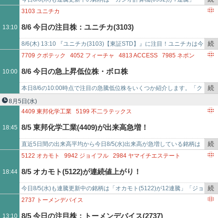
で
き
「ＭＥＲＦ(3168)が7連騰」「多木化学(4025)が7連騰」「日立製作
3103
ユニチカ
を
所…
8/6 今日の注目株：ユニチカ(3103)
13:10
記
事
続
8/6(木) 13:10 『ユニチカ(3103)【東証STD】』に注目！ユニチカは今
で
き
日現在、上昇中。このまま現在の株価で終了すると、7/30(木)か…
7709
クボテック
4052
フィーチャ
4813
ACCESS
7985
ネポン
を
6958
日本CMK
8338
筑波銀行
5563
新日本電工
8/6 今日の急上昇低位株・ボロ株
10:00
記
5240
MONOAI TECHNOLOGY
6147
ヤマザキ
事
続
本日8/6の10:00時点で注目の急騰低位株をいくつか紹介します。「ク
で
き
ボテック(7709) - 値上がり率は+20%超え」「フィーチャ(4052) …
8月5日
(水)
を
4409
東邦化学工業
5199
不二ラテックス
記
3417
大木ヘルスケアホールディングス
9127
玉井商船
8/5 東邦化学工業(4409)が出来高急増！
18:45
事
3276
JPMC
4772
SM ENTERTAINMENT JAPAN
で
3416
ピクスタ
4624
イサム塗料
4444
インフォネット
続
直近5日間の出来高平均から今日8/5(水)出来高が急増している銘柄は
9444
トーシンホールディングス
き
「東邦化学工業(4409)が出来高平均比58.554倍」「不二ラテックス
5122
オカモト
9942
ジョイフル
2984
ヤマイチエステート
を
(519…
6952
カシオ計算機
3656
KLAB
3168
MERF
6501
日立製作所
8/5 オカモト(5122)が連続値上がり！
18:44
記
4025
多木化学
6986
双葉電子工業
事
続
今日8/5(水)も連騰更新中の銘柄は「オカモト(5122)が12連騰」「ジョ
で
き
イフル(9942)が12連騰」「ヤマイチエステート(2984)が7連騰」…
2737
トーメンデバイス
を
8/5 今日の注目株：トーメンデバイス(2737)
13:10