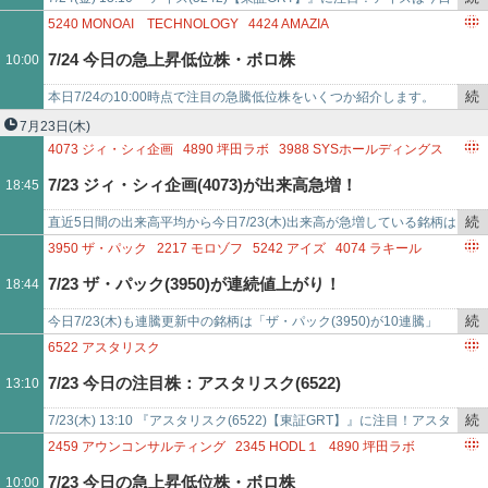
で
き
現在、上昇中。このまま現在の株価で終了すると、7/13(月)から…
5240
MONOAI TECHNOLOGY
4424
AMAZIA
を
4564
オンコセラピー・サイエンス
2484
出前館
7/24 今日の急上昇低位株・ボロ株
10:00
記
3624
アクセルマーク
4935
リベルタ
事
7034
プロレド・パートナーズ
6993
大黒屋ホールディングス
続
本日7/24の10:00時点で注目の急騰低位株をいくつか紹介します。
で
7551
ウェッズ
6548
旅工房
き
「ｍｏｎｏＡＩ ｔｅｃｈｎｏｌｏｇｙ(5240) - 値上がり率は+15%超
7月23日
(木)
を
え」…
4073
ジィ・シィ企画
4890
坪田ラボ
3988
SYSホールディングス
記
3878
巴川コーポレーション
2459
アウンコンサルティング
7/23 ジィ・シィ企画(4073)が出来高急増！
18:45
事
7781
平山ホールディングス
5928
アルメタックス
で
9441
ベルパーク
続
直近5日間の出来高平均から今日7/23(木)出来高が急増している銘柄は
き
「ジィ・シィ企画(4073)が出来高平均比71.994倍」「坪田ラボ
3950
ザ・パック
2217
モロゾフ
5242
アイズ
4074
ラキール
を
(4890…
5401
日本製鉄
3352
バッファロー
2053
中部飼料
5658
日亜鋼業
7/23 ザ・パック(3950)が連続値上がり！
18:44
記
7416
はるやまホールディングス
8559
豊和銀行
事
続
今日7/23(木)も連騰更新中の銘柄は「ザ・パック(3950)が10連騰」
で
き
「モロゾフ(2217)が9連騰」「アイズ(5242)が8連騰」「ラキール(…
6522
アスタリスク
を
7/23 今日の注目株：アスタリスク(6522)
13:10
記
事
続
7/23(木) 13:10 『アスタリスク(6522)【東証GRT】』に注目！アスタ
で
き
リスクは今日現在、上昇中。このまま現在の株価で終了すると、
2459
アウンコンサルティング
2345
HODL１
4890
坪田ラボ
を
7/2…
3907
シリコンスタジオ
8918
ランド
4381
ビープラッツ
7/23 今日の急上昇低位株・ボロ株
10:00