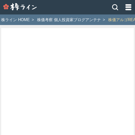
株
ラ
イ
株ライン HOME
>
株価考察 個人投資家ブログアンテナ
>
株価アルゴREA
ン
［ツ
イ
ッ
タ
ー
で
株
価
予
想
お
す
す
め
銘
柄］