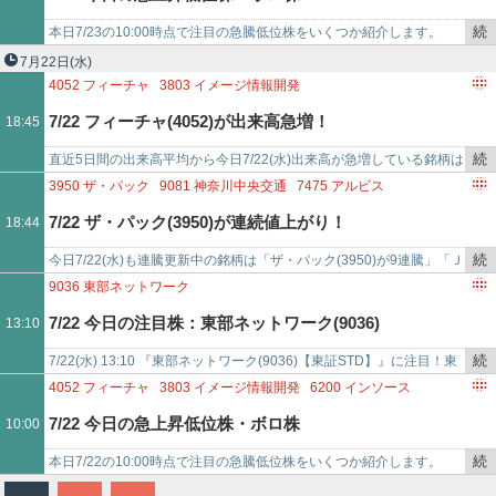
記
4883
モダリス
9090
AZ－COM丸和ホールディングス
事
6217
津田駒工業
3260
エスポア
続
本日7/23の10:00時点で注目の急騰低位株をいくつか紹介します。
で
き
「アウンコンサルティング(2459) - 値上がり率は+30%超え」「ＨＯ
7月22日
(水)
を
ＤＬ１…
4052
フィーチャ
3803
イメージ情報開発
記
4421
ディ・アイ・システム
3653
モルフォ
7/22 フィーチャ(4052)が出来高急増！
18:45
事
5576
オービーシステム
9639
三協フロンテア
3248
アールエイジ
で
4827
ビジネス・ワンホールディングス
6200
インソース
続
直近5日間の出来高平均から今日7/22(水)出来高が急増している銘柄は
き
「フィーチャ(4052)が出来高平均比292.743倍」「イメージ情報開発
3950
ザ・パック
9081
神奈川中央交通
7475
アルビス
を
(3…
2217
モロゾフ
3524
日東製網
5242
アイズ
4074
ラキール
7/22 ザ・パック(3950)が連続値上がり！
18:44
記
9900
サガミホールディングス
7459
メディパルホールディングス
事
続
今日7/22(水)も連騰更新中の銘柄は「ザ・パック(3950)が9連騰」「Ｊ
で
き
ＳＨ(150A)が8連騰」「神奈川中央交通(9081)が8連騰」「アルビ…
9036
東部ネットワーク
を
7/22 今日の注目株：東部ネットワーク(9036)
13:10
記
事
続
7/22(水) 13:10 『東部ネットワーク(9036)【東証STD】』に注目！東
で
き
部ネットワークは今日現在、上昇中。このまま現在の株価で終了する
4052
フィーチャ
3803
イメージ情報開発
6200
インソース
を
と…
4424
AMAZIA
3900
クラウドワークス
4597
ソレイジア・ファーマ
7/22 今日の急上昇低位株・ボロ株
10:00
記
4896
ケイファーマ
3996
サインポスト
3350
メタプラネット
事
続
本日7/22の10:00時点で注目の急騰低位株をいくつか紹介します。
で
き
「フィーチャ(4052) - 値上がり率は+30%超え」「イメージ情報開発