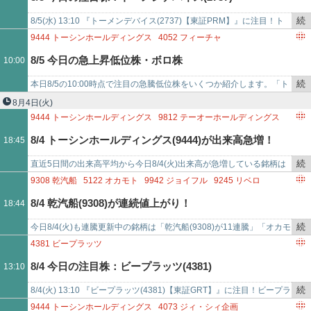
記
事
続
8/5(水) 13:10 『トーメンデバイス(2737)【東証PRM】』に注目！ト
で
き
ーメンデバイスは今日現在、上昇中。このまま現在の株価で終了する
9444
トーシンホールディングス
4052
フィーチャ
を
と、…
5240
MONOAI TECHNOLOGY
3103
ユニチカ
8/5 今日の急上昇低位株・ボロ株
10:00
記
2492
インフォマート
6656
インスペック
4392
FIG
事
6768
タムラ製作所
6966
三井ハイテック
続
本日8/5の10:00時点で注目の急騰低位株をいくつか紹介します。「ト
で
き
ーシンホールディングス(9444) - 値上がり率は+20%超え」「フィー
8月4日
(火)
を
チャ…
9444
トーシンホールディングス
9812
テーオーホールディングス
記
9625
セレスポ
5446
北越メタル
4073
ジィ・シィ企画
8/4 トーシンホールディングス(9444)が出来高急増！
18:45
事
2226
湖池屋
8518
日本アジア投資
5138
REBASE
で
6664
オプトエレクトロニクス
5940
不二サッシ
続
直近5日間の出来高平均から今日8/4(火)出来高が急増している銘柄は
き
「トーシンホールディングス(9444)が出来高平均比30.966倍」「テー
9308
乾汽船
5122
オカモト
9942
ジョイフル
9245
リベロ
を
オーホ…
9279
ギフトホールディングス
2934
ジェイフロンティア
8/4 乾汽船(9308)が連続値上がり！
18:44
記
9244
デジタリフト
2984
ヤマイチエステート
6364
AIRMAN
事
9110
NSユナイテッド海運
続
今日8/4(火)も連騰更新中の銘柄は「乾汽船(9308)が11連騰」「オカモ
で
き
ト(5122)が11連騰」「ジョイフル(9942)が11連騰」「リベロ(…
4381
ビープラッツ
を
8/4 今日の注目株：ビープラッツ(4381)
13:10
記
事
続
8/4(火) 13:10 『ビープラッツ(4381)【東証GRT】』に注目！ビープラ
で
き
ッツは今日現在、上昇中。このまま現在の株価で終了すると、7/31…
9444
トーシンホールディングス
4073
ジィ・シィ企画