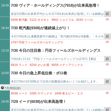
記
4722
フューチャー
5936
東洋シヤッター
6042
ニッキ
7/30 ヴィア・ホールディングス(7918)が出来高急増！
18:45
事
6364
AIRMAN
7771
日本精密
8977
阪急阪神リート投資法人
で
続
直近5日間の出来高平均から今日7/30(木)出来高が急増している銘柄は
き
「ヴィア・ホールディングス(7918)が出来高平均比37.470倍」「Ｓｃ
9308
乾汽船
5122
オカモト
9942
ジョイフル
9245
リベロ
を
ｈｏ…
7804
ビーアンドピー
2767
円谷フィールズホールディングス
7/30 乾汽船(9308)が連続値上がり！
18:44
記
8254
さいか屋
8136
サンリオ
3659
ネクソン
事
5587
インバウンドプラットフォーム
続
今日7/30(木)も連騰更新中の銘柄は「乾汽船(9308)が8連騰」「オカモ
で
き
ト(5122)が8連騰」「ジョイフル(9942)が8連騰」「リベロ(92…
2767
円谷フィールズホールディングス
を
7/30 今日の注目株：円谷フィールズホールディングス
13:10
記
事
続
7/30(木) 13:10 『円谷フィールズホールディングス(2767)【東証
(2767)
で
き
PRM】』に注目！円谷フィールズホールディングスは今日現在、上昇
8918
ランド
8254
さいか屋
6659
メディアリンクス
を
中。こ…
6085
アーキテクツ・スタジオ・ジャパン
7069
サイバー・バズ
7/30 今日の急上昇低位株・ボロ株
10:00
記
3997
トレードワークス
4424
AMAZIA
事
続
本日7/30の10:00時点で注目の急騰低位株をいくつか紹介します。
で
き
「ランド(8918) - 値上がり率は+10%超え」「アストロスケールホー
7月29日
(水)
を
ルディ…
6038
イード
5285
ヤマックス
1848
富士ピー・エス
記
5973
トーアミ
9227
マイクロ波化学
7/29 イード(6038)が出来高急増！
18:45
事
5284
ヤマウホールディングス
4260
ハイブリッドテクノロジーズ
で
1771
日本乾溜工業
7110
クラシコム
続
直近5日間の出来高平均から今日7/29(水)出来高が急増している銘柄は