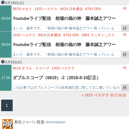
6654
不二電機工業
き
移について、記録しておきます。 23年以降のクロス取引用銘柄の選
9月19日
(土)
を
定や、確保時期…
9878
セキド
1433
ベステラ
9424
日本通信
8783
GFA
記
2981
ランディックス
Youtubeライブ配信 相場の福の神 藤本誠之アワー
09:04
事
で
続
まいど、藤本です。「相場の福の神 藤本誠之アワー 株っていいよ
株っていいよね！！
き
ね！」 を、ほぼ月曜日・木曜日の22時から、Youtube ライブ配信 行
1433
ベステラ
9424
日本通信
8783
GFA
2981
ランディックス
を
っています。…
Youtubeライブ配信 相場の福の神 藤本誠之アワー
09:04
記
事
続
まいど、藤本です。「相場の福の神 藤本誠之アワー 株っていいよ
株っていいよね！！
で
き
ね！」 を、ほぼ月曜日・木曜日の22時から、Youtube ライブ配信 行
8月9日
(火)
を
っています。…
6619
ダブル・スコープ
1433
ベステラ
記
ダブルスコープ（6619）-2（2016-8-10訂正）
17:26
事
で
続
この記事ではダブルスコープの為替感応度に関して主に書いているの
き
ですが、会社側がそれに関して資料を出したのでそちらを参照してく
1433
ベステラ
株式/株価
を
ださい（ダブルスコープ2…
1
記
事
で
新
新生ジャパン投資
shinseijapan
生