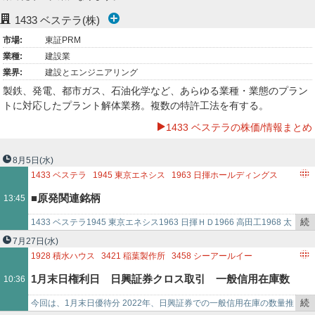
ー
1433
ベステラ(株)
市場:
東証PRM
ク
業種:
建設業
業界:
建設とエンジニアリング
製鉄、発電、都市ガス、石油化学など、あらゆる業種・業態のプラン
トに対応したプラント解体業務。複数の特許工法を有する。
1433 ベステラの株価/情報まとめ
8月5日
(水)
1433
ベステラ
1945
東京エネシス
1963
日揮ホールディングス
1968
太平電業
1976
明星工業
5631
日本製鋼所
6378
木村化工機
■原発関連銘柄
13:45
6466
TVE
7003
三井E＆S
7011
三菱重工業
7711
助川電気工業
7760
IMV
8002
丸紅
8031
三井物産
8053
住友商事
続
1433 ベステラ1945 東京エネシス1963 日揮ＨＤ1966 高田工1968 太
8061
西華産業
8070
東京産業
9501
東京電力ホールディングス
き
平電1976 明星工5631 日製鋼6378 木村化6466…
7月27日
(水)
9503
関西電力
9504
中国電力
9505
北陸電力
9506
東北電力
を
1928
積水ハウス
3421
稲葉製作所
3458
シーアールイー
9507
四国電力
9508
九州電力
9509
北海道電力
9513
J－POWE
記
8068
菱洋エレクトロ
9632
スバル興業
1433
ベステラ
1月末日権利日 日興証券クロス取引 一般信用在庫数
10:36
事
3300
アンビション DX ホールディングス
で
3193
鳥貴族ホールディングス
3921
ネオジャパン
続
今回は、1月末日優待分 2022年、日興証券での一般信用在庫の数量推
量の推移（2022年）