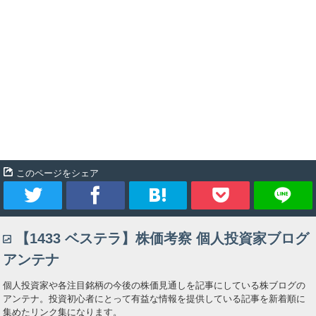
このページをシェア
ツ
シ
ブ
Pocket
【1433 ベステラ】株価考察 個人投資家ブログ
イ
ェ
ッ
アンテナ
ー
ア
ク
個人投資家や各注目銘柄の今後の株価見通しを記事にしている株ブログの
アンテナ。投資初心者にとって有益な情報を提供している記事を新着順に
ト
マ
集めたリンク集になります。