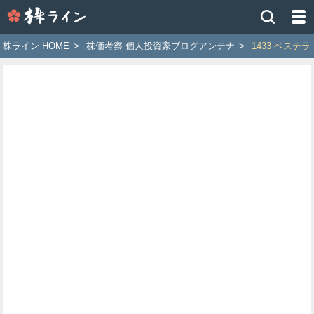
株
ラ
イ
株ライン HOME
>
株価考察 個人投資家ブログアンテナ
>
1433 ベステラ
ン
［ツ
イ
ッ
タ
ー
で
株
価
予
想
お
す
す
め
銘
柄］