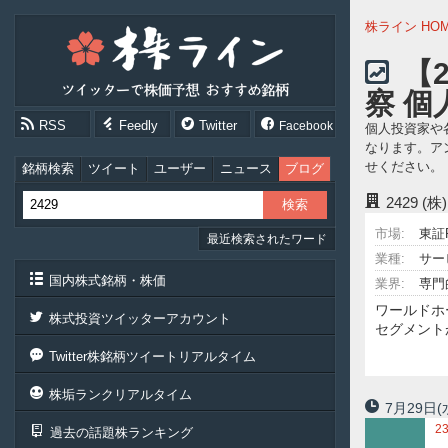
株
株ライン HO
ラ
イ
【
ン
察 
［ツ
イ
RSS
Feedly
Twitter
Facebook
個人投資家や
ッ
なります。ア
タ
せください。
ー
銘柄検索
ツイート
ユーザー
ニュース
ブログ
で
2429
(
株
価
市場:
東証
最近検索されたワード
予
想
業種:
サー
お
国内株式銘柄・株価
業界:
専門
す
ワールドホ
す
株式投資ツイッターアカウント
セグメント
め
銘
Twitter株銘柄ツイートリアルタイム
柄］
株垢ランクリアルタイム
7月29日
(
2
過去の話題株ランキング