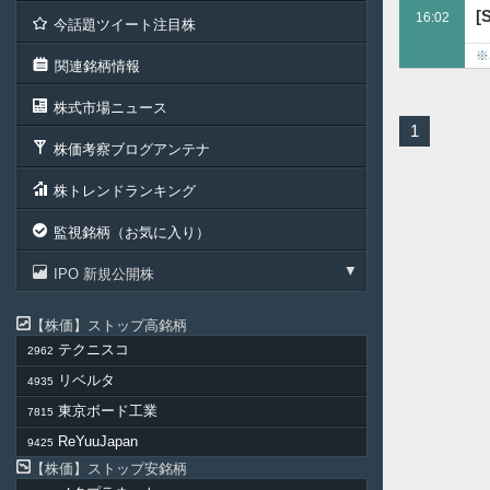
1
[
16:02
今話題ツイート注目株
※
関連銘柄情報
株式市場ニュース
1
株価考察ブログアンテナ
株トレンドランキング
監視銘柄（お気に入り）
IPO 新規公開株
株価
ストップ高銘柄
テクニスコ
2962
リベルタ
4935
東京ボード工業
7815
ReYuuJapan
9425
株価
ストップ安銘柄