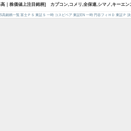
632
金融(除く銀行)上場投信
2372
アイロムグループ
S高｜株価値上注目銘柄] カプコン,コメリ,全保連,シマノ,キーエン
S高銘柄一覧 富士ＰＳ 東証Ｓ 一時 コスピベア 東証EN 一時 円谷フィＨＤ 東証Ｐ 
建設,ＳＢＩリーシ,アルファポリス,塩野義製薬,エリアリンク,伯東,
行,ヤマダホールディングス,日本ゼオン,日東電工,イオン