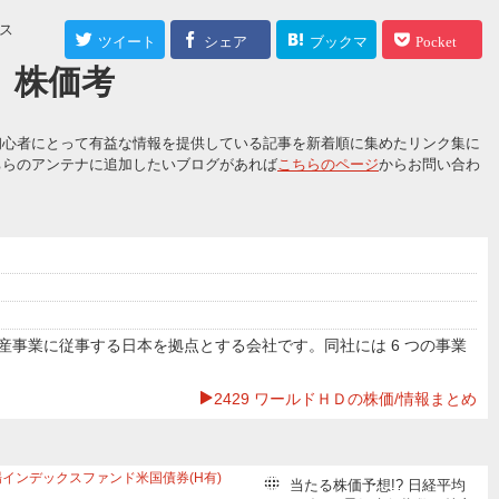
グス
ツイート
シェア
ブックマ
Pocket
】株価考
ーク
初心者にとって有益な情報を提供している記事を新着順に集めたリンク集に
ちらのアンテナに追加したいブログがあれば
こちらのページ
からお問い合わ
事業に従事する日本を拠点とする会社です。同社には 6 つの事業
2429 ワールドＨＤの株価/情報まとめ
インデックスファンド米国債券(H有)
当たる株価予想!? 日経平均