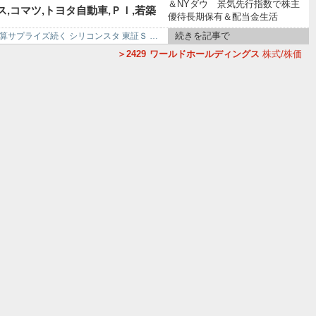
＆NYダウ 景気先行指数で株主
ス,コマツ,トヨタ自動車,ＰＩ,若築
優待長期保有＆配当金生活
続きを記事で
決算サプライズ続く シリコンスタ 東証Ｓ …
デジタルガレージ,ラクス,セブン銀
2429
ワールドホールディングス
株式/株価