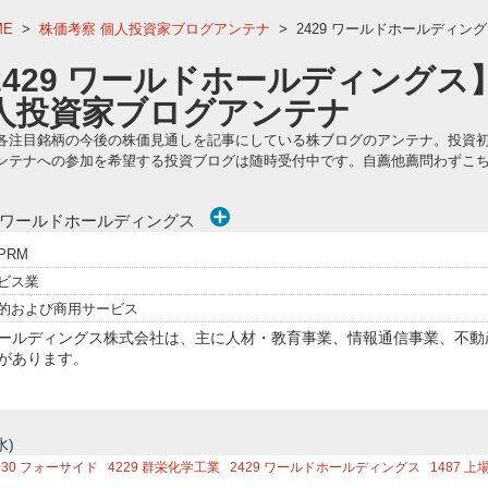
ME
>
株価考察 個人投資家ブログアンテナ
>
2429 ワールドホールディン
2429 ワールドホールディングス
個人投資家ブログアンテナ
各注目銘柄の今後の株価見通しを記事にしている株ブログのアンテナ。投資
ンテナへの参加を希望する投資ブログは随時受付中です。自薦他薦問わずこ
株)ワールドホールディングス
PRM
ビス業
的および商用サービス
ールディングス株式会社は、主に人材・教育事業、情報通信事業、不動産
があります。
水)
330
フォーサイド
4229
群栄化学工業
2429
ワールドホールディングス
1487
上場