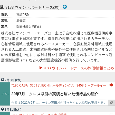
ー
3183
ウイン・パートナーズ(株)
市場:
東証PRM
ク
業種:
卸売業
業界:
医療機器と消耗品
株式会社ウィンパートナーズは、主に子会社を通じて医療機器供給事
業に従事する日本企業です。虚血性心疾患に使用されるカテーテル、
心拍管理領域に使用されるペースメーカー、心臓血管外科領域に使用
される人工血管、末梢血管疾患や脳外科に使用される塞栓コイルなど
の医療機器を中心に、放射線科や手術室で使用されるコンピュータ断
層撮影装置（ct）などの大型医療機器の提供を行っています。
3183 ウインパートナーズの株価/情報まとめ
7月28日
(木)
7196
CASA
3159
丸善CHIホールディングス
3458
シーアールイー
3421
稲葉製作所
2217
モロゾフ
8334
群馬銀行
22年7月 クロス取引の実績と届いた優待品の紹介
11:01
3183
ウイン・パートナーズ
8772
アサックス
3157
ジューテックホールディングス
5445
東京鐵鋼
続
今回は2022年7月に、チキン三田村が行ったクロス取引の実績と届い
9995
グローセル
3167
TOKAIホールディングス
き
た優待品を紹介します。 22年7月権利月のクロス取引実績 全部で5社
3月31日
(木)
5902
ホッカンホールディングス
2922
なとり
を
の銘柄を取…