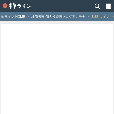
株
ラ
イ
株ライン HOME
>
株価考察 個人投資家ブログアンテナ
>
3183 ウイン
ン
［ツ
イ
ッ
タ
ー
で
株
価
予
想
お
す
す
め
銘
柄］