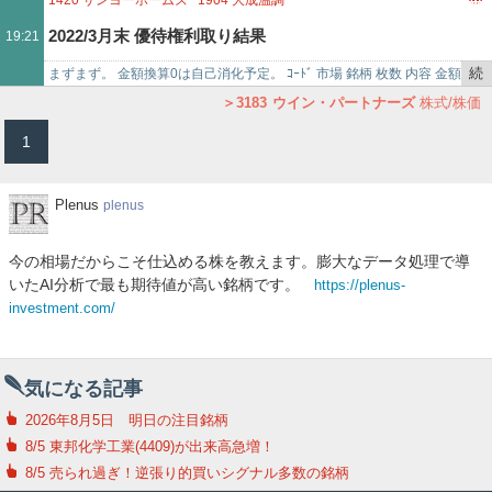
1420
サンヨーホームズ
1904
大成温調
6333
帝国電機製作所
4611
大日本塗料
7463
アドヴァングループ
記
3360
シップヘルスケアホールディングス
2139
中広
2022/3月末 優待権利取り結果
19:21
6419
マースグループホー
事
2309
シミックホールディングス
2378
ルネサンス
で
2676
高千穂交易
2681
ゲオホールディングス
2730
エディオン
続
まずまず。 金額換算0は自己消化予定。 ｺｰﾄﾞ 市場 銘柄 枚数 内容 金額
3034
クオールホールディングス
3059
ヒラキ
き
換算…
3183
ウイン・パートナーズ
株式/株価
3067
東京一番フーズ
3079
ディーブイエックス
を
1
3099
三越伊勢丹ホールディングス
3166
OCHIホールディングス
記
3167
TOKAIホールディング
事
で
Plenus
Plenus
plenus
今の相場だからこそ仕込める株を教えます。膨大なデータ処理で導
いたAI分析で最も期待値が高い銘柄です。
https://plenus-
investment.com/
気になる記事
2026年8月5日 明日の注目銘柄
8/5 東邦化学工業(4409)が出来高急増！
8/5 売られ過ぎ！逆張り的買いシグナル多数の銘柄