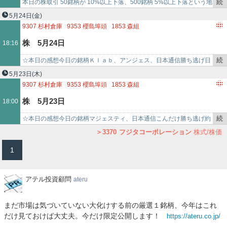
1630
小売上場投信
4644
イマジニア
3542
ベガコーポレーション
続
本日の株取引 50銘柄が 10%以上下落、500銘柄 5%以上下落という地
日-23万
3998
すららネット
3480
ジェイ・エス・ビー
8005
スクロール
き
獄の様相を呈した市場の値動きでした。下落の原因としては、7月3…
5月24日
(金)
業,新日本科学,プレス工業,ウシオ電機,レンゴー,リンテ
7475
アルビス
2480
システム・ロケーション
4348
インフォコム
を
9307
杉村倉庫
9353
櫻島埠頭
1853
森組
3350
レッド・プラネット・ジャパン
記
9029
ヒガシトゥエンティワン
ック,ＦＩＧ,ＡＲＥホール
株 5月24日
18:16
事
3625
テックファームホールディングス
で
3370
フジタコーポレーション
5216
倉元製作所
2164
地域新聞社
続
☆本日の感想今日の銘柄Ｋｌａｂ、アンジェス、日本通信勝ち逃げ日
9878
セキド
6208
石川製作所
3896
阿波製紙
4274
細谷火工
き
本通信はじわじわ強かったねどっかの大口入ってる感じの動きオンキ
5月23日
(木)
1443
技研ホールディングス
4591
リボミック
6628
オンキヨー
を
ヨーは、リストラとかある…
9307
杉村倉庫
9353
櫻島埠頭
1853
森組
3823
アクロディア
3851
日本一ソフトウェア
9424
日本通信
記
9029
ヒガシトゥエンティワン
株 5月23日
18:00
3692
FFRI
4565
そーせいグループ
8358
スルガ銀行
事
3625
テックファームホールディングス
で
3370
フジタコーポレーション
5216
倉元製作所
2164
地域新聞社
続
☆本日の感想今日の銘柄マジェスティ、日本通信こんだけ勝ち逃げ約
9878
セキド
6208
石川製作所
3896
阿波製紙
4274
細谷火工
き
定取れなくてもったいないのもあったけど、しょうがないオンキヨー
3370
フジタコーポレーション
株式/株価
1443
技研ホールディングス
6628
オンキヨー
3823
アクロディア
を
は明日決算らしい延期して…
1
4766
ピーエイ
3851
日本一ソフトウェア
9424
日本通信
記
3692
FFRI
4565
そーせいグループ
8358
スルガ銀行
3686
デ
事
で
ア
アテル投資顧問
ateru
テ
ル
まだ市場は気づいていない大化けする前の厳選１銘柄、今年はこれ
投
だけ見ておけば大丈夫。今だけ限定公開します！
https://ateru.co.jp/
資