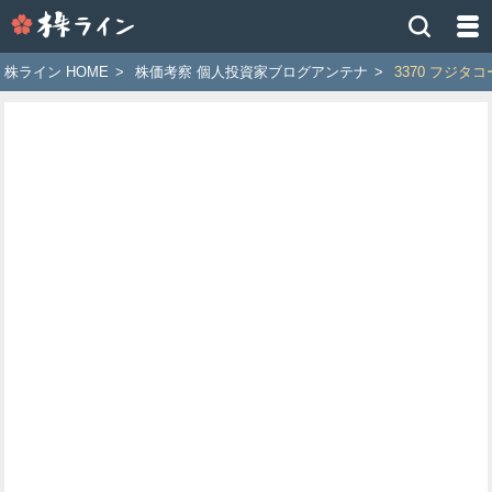
株
ラ
イ
株ライン HOME
>
株価考察 個人投資家ブログアンテナ
>
3370 フジタ
ン
［ツ
イ
ッ
タ
ー
で
株
価
予
想
お
す
す
め
銘
柄］