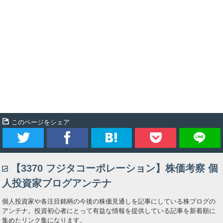
このページをシェア
ツ
シ
ブ
Pocket
【3370 フジタコーポレーション】株価考察 個
イ
ェ
ッ
人投資家ブログアンテナ
ー
ア
ク
個人投資家や各注目銘柄の今後の株価見通しを記事にしている株ブログの
アンテナ。投資初心者にとって有益な情報を提供している記事を新着順に
ト
マ
集めたリンク集になります。