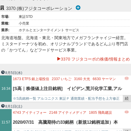
ー
3370
(株)フジタコーポレーション
市場:
東証STD
ク
業種:
小売業
業界:
ホテルとエンターテイメント サービス
北海道地盤。北海道・東北・関東地方でメガフランチャイジー経営。
ミスタードーナツを初め、オリジナルブランドであるどんぶり専門店
の「かつてん」などフードサービス事業。
3370 フジタコーポの株価/情報まとめ
8月5日
(水)
1673
ETFS 銀上場投信
2337
いちご
3160
大光
6630
ヤーマン
3290
ONEリート投資法人
3370
フジタコーポレーション
[S高｜株価値上注目銘柄] イビデン,荒川化学工業,アル
16:34
5958
三洋工業
4645
市進ホールディングス
続
※S高銘柄一覧 アルコニクス 東証Ｐ 通期業績・配当予想を上方修正
コニックス,ダイダン,指月電機製作所,ＨＥＮＮＧＥ,大紀
き
シリコンスタ 東証Ｓ 人工知能関連 昭和パックス 東証Ｓ 一時 イビ
8月1日
(土)
を
デ…
4743
アイティフォー
2148
アイティメディア
1805
飛島建設
アルミニウム工業所,ソフトバンクグループ,スカパーＪ
記
3150
グリムス
3370
フジタコーポレーション
6331
三菱化工機
2020/07/31 高騰期待の33銘柄（新規12銘柄追加）本
11:57
事
1717
明豊ファシリティワークス
6777
SANTEC
ＳＡＴ,テクノ菱和,オークネット,古河電気工業,長瀬産
で