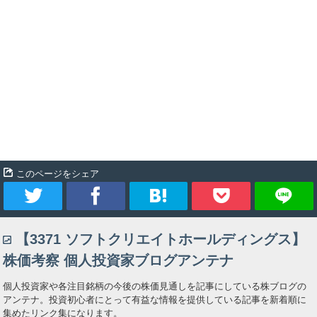
このページをシェア
ツ
シ
ブ
Pocket
【3371 ソフトクリエイトホールディングス】
イ
ェ
ッ
株価考察 個人投資家ブログアンテナ
ー
ア
ク
個人投資家や各注目銘柄の今後の株価見通しを記事にしている株ブログの
アンテナ。投資初心者にとって有益な情報を提供している記事を新着順に
ト
マ
集めたリンク集になります。