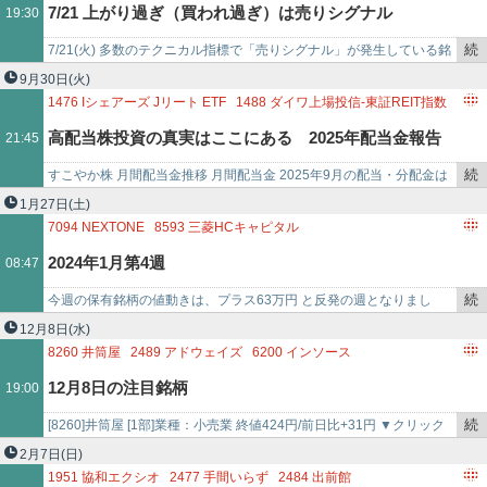
3276
JPMC
3371
ソフトクリエイトホールディングス
7/21 上がり過ぎ（買われ過ぎ）は売りシグナル
19:30
事
5242
アイズ
9252
ラストワンマイル
2354
YE DIGITAL
で
3539
JMホールディングス
6033
エクストリーム
続
7/21(火) 多数のテクニカル指標で「売りシグナル」が発生している銘
き
柄！「ＪＳＨ(150A)に売りシグナル 9コ」「ブックオフグループホー
9月30日
(火)
を
ルディン…
1476
Iシェアーズ Jリート ETF
1488
ダイワ上場投信-東証REIT指数
記
2124
JAC RECRUITMENT
2169
CDS
2317
システナ
高配当株投資の真実はここにある 2025年配当金報告
21:45
事
2353
日本駐車場開発
2379
ディップ
2391
プラネット
で
2393
日本ケアサプライ
2491
バリューコマース
続
すこやか株 月間配当金推移 月間配当金 2025年9月の配当・分配金は
2670
エービーシー・マート
き
日本株から ２７ ,５４１円 （前年比 １９４.２ ％ +１３…
1月27日
(土)
3371
ソフトクリエイトホールディングス
3405
クラレ
を
7094
NEXTONE
8593
三菱HCキャピタル
3407
旭化成
3449
テクノフレックス
3763
プロシップ
記
8960
ユナイテッド・アーバン投資法人
2024年1月第4週
08:47
4464
ソフト９
事
3167
TOKAIホールディングス
3472
大江戸温泉リート投資法人
で
3498
霞ヶ関キャピタル
3198
SFPホールディングス
続
今週の保有銘柄の値動きは、プラス63万円 と反発の週となりまし
9064
ヤマトホールディングス
7164
全国保証
き
た。 保有銘柄のニュースは以下。・NexTone（7094） 著作権管理楽
12月8日
(水)
2153
E・Jホールディングス
5334
日本特殊陶業
を
曲数は9月末…
8260
井筒屋
2489
アドウェイズ
6200
インソース
3969
エイトレッド
9368
キムラユニティー
9932
杉本商事
記
3371
ソフトクリエイトホールディングス
8806
ダイビル
12月8日の注目銘柄
19:00
6701
NEC
6823
リオン
8084
RYO
事
9104
商船三井
4445
リビン・テクノロジーズ
で
9919
関西スーパーマーケット
3727
アプリックス
続
[8260]井筒屋 [1部]業種：小売業 終値424円/前日比+31円 ▼クリック
2983
アールプランナー
7901
マツモト
6294
オカダアイヨン
き
で株探ページ▼ 北九州地盤の百貨店老舗。小倉、山口に集中。…
2月7日
(日)
6569
日総工産
を
1951
協和エクシオ
2477
手間いらず
2484
出前館