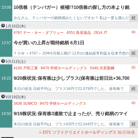
記
2588
プレミアムウォーターホールディングス
2929
ファーマフーズ
10倍株（テンバガー）候補!?10倍株の探し方の本より銘
23:08
事
2930
北の達人コーポレーション
3069
JFLAホールディングス
で
3150
グリムス
3252
日本商業開発
続
みなさん、テンバガーの銘柄掴みたくないですか？ 私は一度も掴んだ
柄をピックアップ
3371
ソフトクリエイトホールディングス
き
ことないですが、やはり投資家たるものそういった銘柄をつかんでは
1月16日
(木)
3484
テンポイノベーション
3627
JNSホールディングス
を
みたいです。 …
4767
テー・オー・ダブリュー
4551
鳥居薬品
2914
JT
3658
イーブックイニシアティブジャパン
記
3371
ソフトクリエイトホールディングス
4593
ヘリオス
今が買いの上昇が期待銘柄 6月1日
13:57
3661
エムアップホールディン
事
6479
ミネベアミツミ
で
続
ＴＯＷ ＜4767＞ 20年6月期上期(7-12月)の連結経常利益を従来予想の
き
13.6億円→15億円に10.6％上方修正。増益率が10.6％増→2…
9月21日
(土)
を
4100
戸田工業
9470
学研ホールディングス
5440
共英製鋼
記
5232
住友大阪セメント
6659
メディアリンクス
9/20株状況:保有株は少しプラス(保有株は前日比+36,700
16:22
事
6740
ジャパンディスプレイ
2469
ヒビノ
8338
筑波銀行
で
2185
シイエム・シイ
3371
ソフトクリエイトホールディングス
続
本日の状況 日経平均は、プラス34円で22,079円でした。 保有株で
円)
4665
ダスキン
6560
エル・ティー・エス
3436
SUMCO
き
す。 前日比でプラスにはなってますが、7102日本車両製造、4…
9月19日
(木)
1805
飛島建設
1435
TATERU
1815
鉄建建設
を
3436
SUMCO
9470
学研ホールディングス
記
6659
メディアリンクス
6740
ジャパンディスプレイ
9/19株状況:保有株3連敗で止まったが、売り銘柄のマイ
19:50
事
2502
アサヒグループホールディングス
8338
筑波銀行
で
4100
戸田工業
2229
カルビー
続
本日の状況 日経平均は、プラス83円で22,044円でした。 保有株で
ナス拡大(保有株は前日比+12,800円)
3371
ソフトクリエイトホールディングス
5440
共英製鋼
き
す。 今日はプラスになってました。買い増しするにしても、もっと…
3371
ソフトクリエイトホールディングス
株式/株価
5232
住友大阪セメント
4735
京進
6560
エル・ティー・エス
を