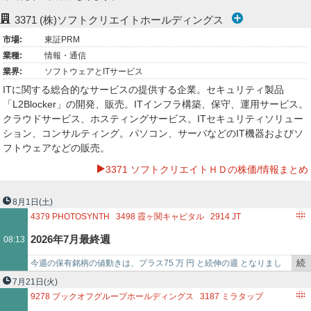
ー
3371
(株)ソフトクリエイトホールディングス
市場:
東証PRM
ク
業種:
情報・通信
業界:
ソフトウェアとITサービス
ITに関する総合的なサービスの提供する企業。セキュリティ製品
「L2Blocker」の開発、販売。ITインフラ構築、保守、運用サービス。
クラウドサービス、ホスティングサービス。ITセキュリティソリュー
ション、コンサルティング。パソコン、サーバなどのIT機器およびソ
フトウェアなどの販売。
3371 ソフトクリエイトＨＤの株価/情報まとめ
8月1日
(土)
4379
PHOTOSYNTH
3498
霞ヶ関キャピタル
2914
JT
8084
RYODEN
9467
アルファポリス
5334
日本特殊陶業
2026年7月最終週
08:13
8593
三菱HCキャピタル
7510
たけびし
8303
SBI新生銀行
5589
オートサーバー
3984
ユーザーローカル
8081
カナデン
続
今週の保有銘柄の値動きは、プラス75 万 円 と続伸の週 となりまし
4559
ゼリア新薬工業
7727
オーバル
き
た。 では、保有銘柄の今週のトピックスです。 Photosynth（437…
7月21日
(火)
6035
アイ・アールジャパンホールディングス
3969
エイトレッド
を
9278
ブックオフグループホールディングス
3187
ミラタップ
6823
リオン
7148
FPG
7172
ジャパンインベストメントア
記