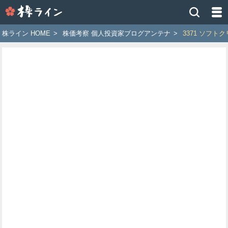
株
ラ
イ
株ライン HOME
>
株価考察 個人投資家ブログアンテナ
>
3371 ソフ
ン
［ツ
イ
ッ
タ
ー
で
株
価
予
想
お
す
す
め
銘
柄］