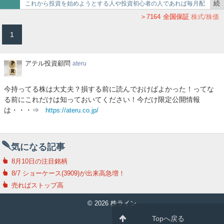
で
9444
トーシンホールディングス
1419
タマホーム
続
これから投資を始めようとする人や投資初心者の人であれば毎月配
スメの高配当銘柄
2734
サーラコーポレーション
4452
花王
4845
スカラ
き
当金をもらえる生活って憧れではありませんかと思いませんか？ で
7164
全国保証
株式/株価
1414
ショーボンドホールディングス
2353
日本駐車場開発
を
も、銘柄の選定に失…
1
8008
４℃ホールディングス
9436
沖縄セルラー電話
記
8058
三菱商事
2375
ギグ
事
で
ア
アテル投資顧問
ateru
テ
ル
今持ってる株は大丈夫？損する前に読んでおけばよかった！ってな
投
る前にこれだけは知っておいてください！今だけ限定公開情報
資
は・・・⇒
https://ateru.co.jp/
顧
問
気になる記事
8月10日の注目銘柄
8/7 ショーケース(3909)が出来高急増！
売ればストップ高
© 2026 株ライン
Topへ戻る