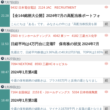
き
ら13年で10倍を突破しました。利益成長はここ数年鈍化気味ですが、
7月7日
(日)
を
事業の安定性とト…
9432
日本電信電話
2124
JAC RECRUITMENT
記
9757
船井総研ホールディングス
6294
オカダアイヨン
【全144銘柄大公開】2024年7月の高配当株ポートフォ
21:28
事
7191
イントラスト
3231
野村不動産ホールディングス
で
8771
イー・ギャランティ
2374
セントケア・ホールディング
続
こんにちは『ある』です。 みなさんの中には『高配当株投資を新
リオ！
4526
理研ビタミン
2001
ニップン
9989
サンドラッグ
き
NISAで始めたいけどどの銘柄を購入したらいいのだろう 』、『自分
7月6日
(土)
7164
全国保証
1414
ショーボンドホールディングス
を
が購入した銘柄が配当…
2503
キリンホールディングス
4042
東ソー
4182
三菱ガス化学
1419
タマホーム
1605
INPEX
1721
コムシスホールディン
記
4401
ADEKA
6902
デンソー
7164
全国保証
7201
日産自動車
日経平均は4万円台に定着⁉ 保有株の状況 2024年7月
11:53
事
7203
トヨタ自動車
7259
アイシン
7267
ホンダ
で
7272
ヤマハ発動機
8015
豊田通商
8020
兼松
8058
三菱商事
続
先週比で、日経平均株価は3.36%高 の40,912円37銭、TOPIXは2.65%
（第1週）
8098
稲畑産業
8101
GSIクレオス
き
高 の2,884.18となりました。呆れるほどの強さですね。2…
1月27日
(土)
8306
三菱UFJフィナンシャル・グループ
8593
三菱HCキャピタル
を
7094
NEXTONE
8593
三菱HCキャピタル
8766
東京海上ホールディングス
9432
日本電信電話
9433
KDDI
記
8960
ユナイテッド・アーバン投資法人
2024年1月第4週
08:47
9532
大阪ガ
事
3167
TOKAIホールディングス
3472
大江戸温泉リート投資法人
で
3498
霞ヶ関キャピタル
3198
SFPホールディングス
続
今週の保有銘柄の値動きは、プラス63万円 と反発の週となりまし
9064
ヤマトホールディングス
7164
全国保証
き
た。 保有銘柄のニュースは以下。・NexTone（7094） 著作権管理楽
1月20日
(土)
2153
E・Jホールディングス
5334
日本特殊陶業
を
曲数は9月末…
7164
全国保証
2153
E・Jホールディングス
5334
日本特殊陶業
3969
エイトレッド
9368
キムラユニティー
9932
杉本商事
記
1435
ROBOT HOME
3969
エイトレッド
9368
キムラユニティー
2024年1月第3週
16:48
6701
NEC
6823
リオン
8084
RYO
事
で
続
今週の保有銘柄の値動きは、マイナス16万8千円 と反落の週となりま