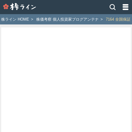
株
ラ
イ
株ライン HOME
>
株価考察 個人投資家ブログアンテナ
>
7164 全国保証
ン
［ツ
イ
ッ
タ
ー
で
株
価
予
想
お
す
す
め
銘
柄］