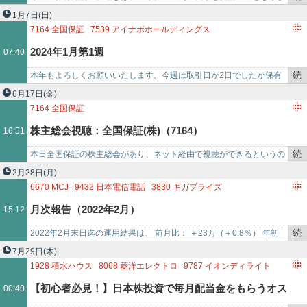
き
した。 保有銘柄のニュースは、ありませんでした。全国保証
1月7日
(日)
を
（7164） 、E・J（2…
7164
全国保証
7539
アイナボホールディングス
記
2153
E・Jホールディングス
7607
進和
9381
エーアイテイー
2024年1月第1週
07:40
事
3198
SFPホールディングス
3201
ニッケ
で
3387
クリエイト・レストランツ・ホールディングス
続
本年もよろしくお願いいたします。今週は取引日が2日でしたが保有
3543
コメダホールディングス
6086
シンメンテホールディングス
き
株の値動きは堅調で、プラス51万8千円 と4週続伸となりました。 保
6月17日
(金)
3498
霞ヶ関キャピタル
を
有銘柄のニュースは…
7164
全国保証
記
株主総会視聴：全国保証(株)（7164）
16:51
事
で
続
本日全国保証の株主総会があり、ネット経由で視聴ができるというの
き
で、見てみた。 全国保証の株主総会は初めて参加。 全国保証(株) 第
2月28日
(月)
を
42回定時…
6670
MCJ
9432
日本電信電話
3830
ギガプライズ
記
7097
さくらさくプラス
3712
情報企画
7164
全国保証
月次報告（2022年2月）
15:12
事
7605
フジ・コーポレーション
3768
リスクモンスター
で
8591
オリックス
9842
アークランドサカモト
続
2022年2月末日迄の運用結果は、 前月比： ＋23万（＋0.8％） 年初
き
比： ▲30万（▲1.0％） 設定来： ＋1607万（＋107.0％）です…
7月29日
(木)
を
1928
積水ハウス
8068
菱洋エレクトロ
9787
イオンディライト
記
7520
エコス
8931
和田興産
9433
KDDI
4765
モーニングスター
【初心者必見！】日本株投資で毎月配当金をもらうオス
00:40
事
7164
全国保証
1766
東建コーポレーション