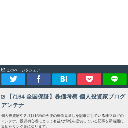
このページをシェア
ツ
シ
ブ
Pocket
【7164 全国保証】株価考察 個人投資家ブログ
イ
ェ
ッ
アンテナ
ー
ア
ク
個人投資家や各注目銘柄の今後の株価見通しを記事にしている株ブログの
アンテナ。投資初心者にとって有益な情報を提供している記事を新着順に
ト
マ
集めたリンク集になります。