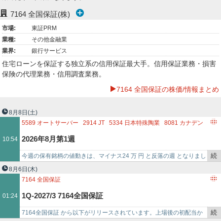
ー
7164
全国保証(株)
市場:
東証PRM
ク
業種:
その他金融業
業界:
銀行サービス
住宅ローンを保証する独立系の信用保証最大手。信用保証業務・損害
保険の代理業務・信用調査業務。
7164 全国保証の株価/情報まとめ
8月8日
(土)
5589
オートサーバー
2914
JT
5334
日本特殊陶業
8081
カナデン
4559
ゼリア新薬工業
7727
オーバル
2026年8月第1週
10:54
6035
アイ・アールジャパンホールディングス
4826
CIJ
2153
E・Jホールディングス
1375
ユキグニファクトリー
続
今週の保有銘柄の値動きは、マイナス24 万 円 と反落の週 となりまし
2154
オープンアップグループ
2477
手間いらず
2676
高千穂交易
き
た。 では、保有銘柄の今週のトピックスです。 オートサーバー
8月6日
(木)
3023
ラサ商事
3167
TOKAIホールディングス
を
（5589）…
7164
全国保証
3371
ソフトクリエイトホールディングス
3901
マークラインズ
記
1Q-2027/3 7164全国保証
01:24
事
で
続
7164全国保証 から以下がリリースされています。上場後の初配当か