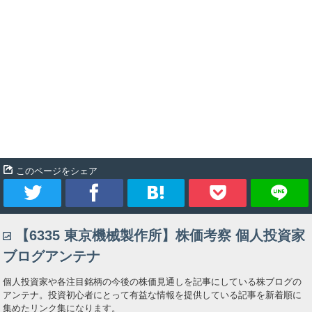
このページをシェア
ツ
シ
ブ
Pocket
【6335 東京機械製作所】株価考察 個人投資家
イ
ェ
ッ
ブログアンテナ
ー
ア
ク
個人投資家や各注目銘柄の今後の株価見通しを記事にしている株ブログの
アンテナ。投資初心者にとって有益な情報を提供している記事を新着順に
ト
マ
集めたリンク集になります。