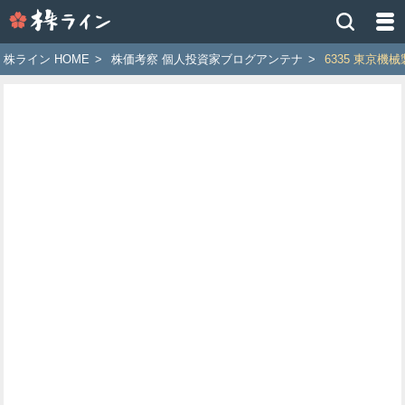
株
ラ
イ
株ライン HOME
>
株価考察 個人投資家ブログアンテナ
>
6335 東京機
ン
［ツ
イ
ッ
タ
ー
で
株
価
予
想
お
す
す
め
銘
柄］