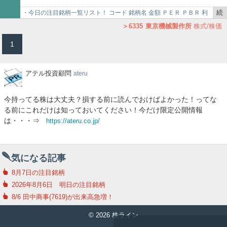
4346
ネクシィーズグループ
4574
大幸薬品
で
9325
ファイズホールディングス
6335
東京機械製作所
続
・今日の注目銘柄一覧リスト！ コード 銘柄名 金額 ＰＥＲ ＰＢＲ 利
の低位株まと め情報|投資家の株式投資日記|2022-02-21
3321
ミタチ産業
7192
日本モーゲージサービス
6753
シャープ
き
回り 2461 ファンコミ 412円 17.…
6335
東京機械製作所
株式/株価
を
1
記
事
で
ア
アテル投資顧問
ateru
テ
ル
今持ってる株は大丈夫？損する前に読んでおけばよかった！ってな
投
る前にこれだけは知っておいてください！今だけ限定公開情報
資
は・・・⇒
https://ateru.co.jp/
顧
問
気になる記事
8月7日の注目銘柄
2026年8月6日 明日の注目銘柄
8/6 田中商事(7619)が出来高急増！
© 2026 株ライン