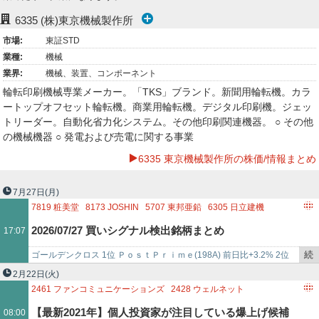
ー
6335
(株)東京機械製作所
市場:
東証STD
ク
業種:
機械
業界:
機械、装置、コンポーネント
輪転印刷機械専業メーカー。「TKS」ブランド。新聞用輪転機。カラ
ートップオフセット輪転機。商業用輪転機。デジタル印刷機。ジェッ
トリーダー。自動化省力化システム。その他印刷関連機器。 ○ その他
の機械機器 ○ 発電および売電に関する事業
6335 東京機械製作所の株価/情報まとめ
7月27日
(月)
7819
粧美堂
8173
JOSHIN
5707
東邦亜鉛
6305
日立建機
6993
大黒屋ホールディングス
5242
アイズ
8995
誠建設工業
2026/07/27 買いシグナル検出銘柄まとめ
17:07
4052
フィーチャ
2437
SHINWA WISE HOLDINGS
5240
MONOAI TECHNOLOGY
3260
エスポア
続
ゴールデンクロス 1位 ＰｏｓｔＰｒｉｍｅ(198A) 前日比+3.2% 2位
3810
サイバーステップホールディングス
6334
明治機械
き
粧美堂(7819) 前日比+11% 3位 Ｊｏｓｈｉｎ(81…
2月22日
(火)
3436
SUMCO
9202
ANAホールディングス
8273
イズミ
を
2461
ファンコミュニケーションズ
2428
ウェルネット
9001
東武鉄道
4664
RSC
7486
サンリン
記
2884
ヨシムラ・フード・ホールディングス
【最新2021年】個人投資家が注目している爆上げ候補
08:00
事