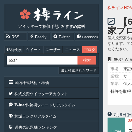
株
株ライン HO
ラ
イ
【
ン
家ブ
［ツ
イ
RSS
Feedly
Twitter
Facebook
個人投資家や
ッ
なります。ア
タ
せください。
ー
銘柄検索
ツイート
ユーザー
ニュース
ブログ
で
6537
ＷＡ
株
価
市場:
東証
最近検索されたワード
予
想
業種:
サー
お
国内株式銘柄・株価
業界:
個人
す
特許を取得
す
株式投資ツイッターアカウント
め
銘
Twitter株銘柄ツイートリアルタイム
柄］
7月9日
(日
株垢ランクリアルタイム
3
過去の話題株ランキング
8
17:44