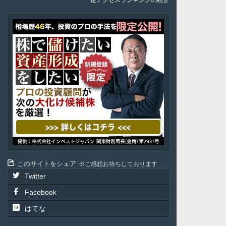
逆アクセスランキングの続き
ア
テ
ル
投
資
顧
問
このサイトをシェア
ご感想お待ちしております
Twitter
Facebook
はてな