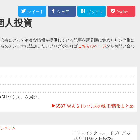
ツイート
シェア
ブックマ
Pocket
 個人投資
ーク
初心者にとって有益な情報を提供している記事を新着順に集めたリンク集に
ちらのアンテナに追加したいブログがあれば
こちらのページ
からお問い合わ
SHハウス」を展開。
6537 ＷＡＳＨハウスの株価/情報まとめ
グシステム
スイングトレードブログ-株
ポート
5609
日本鋳造
の注目銘柄と日経225