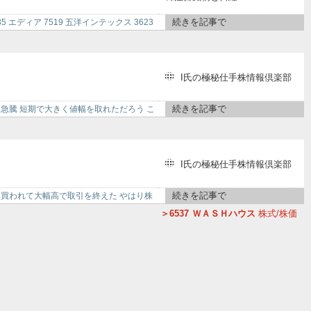
38
コンドーテック
7974
任天堂
ル
2351
ASJ
続きを記事で
 エディア 7519 五洋インテックス 3623
I氏の極秘仕手株情報倶楽部
続きを記事で
は急騰 短期で大きく値幅を取れただろう こ
I氏の極秘仕手株情報倶楽部
続きを記事で
りに買われて大幅高で取引を終えた やはり株
6537
ＷＡＳＨハウス
株式/株価