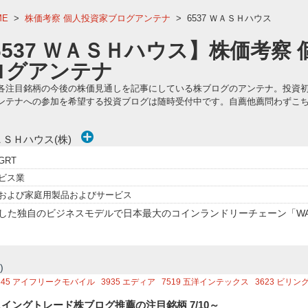
ME
>
株価考察 個人投資家ブログアンテナ
>
6537 ＷＡＳＨハウス
6537 ＷＡＳＨハウス】株価考察
ログアンテナ
各注目銘柄の今後の株価見通しを記事にしている株ブログのアンテナ。投資
ンテナへの参加を希望する投資ブログは随時受付中です。自薦他薦問わずこ
ＳＨハウス(株)
GRT
ビス業
および家庭用製品およびサービス
した独自のビジネスモデルで日本最大のコインランドリーチェーン「WA
)
845
アイフリークモバイル
3935
エディア
7519
五洋インテックス
3623
ビリン
704
トレイダーズホールディングス
4355
ロングライフホールディング
3791
IG
スイングトレード株ブログ推薦の注目銘柄 7/10～