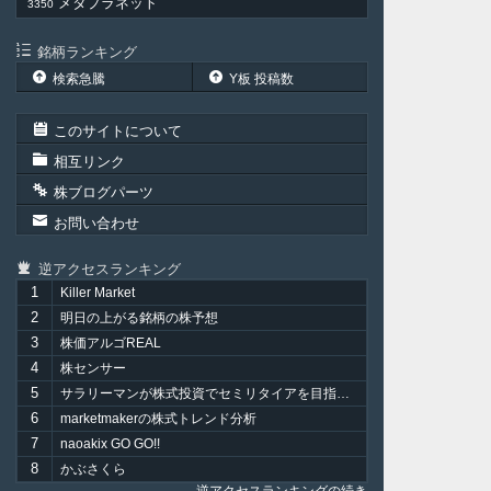
メタプラネット
3350
銘柄ランキング
検索急騰
Y板 投稿数
このサイトについて
相互リンク
株ブログパーツ
お問い合わせ
逆アクセスランキング
1
Killer Market
2
明日の上がる銘柄の株予想
3
株価アルゴREAL
4
株センサー
5
サラリーマンが株式投資でセミリタイアを目指してみました。
6
marketmakerの株式トレンド分析
7
naoakix GO GO!!
8
かぶさくら