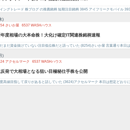
242
アーバネットコーポレーション
3968
セグエグループ
3186
ネクステージ
74
810
サイバーステップ
4833
ぱど
2121
ミクシィ
3140
イデアインターナショナ
イングトレード 株ブログ の推薦銘柄 短期注目銘柄 3845 アイフリークモバイル 3935
リ…
水)
254
さいか屋
6537
WASHハウス
新年度相場の大本命株！大化け確定IT関連株銘柄速報
だまだ資金抜けていない注目低位株だと語っていた (8254)さいか屋 言葉通り本日
ように…
月)
624
アクセルマーク
6537
WASHハウス
猛反発で大相場となる狙い目極秘仕手株を公開
度高値目指して戻りがあると話していた (3624)アクセルマーク 本日は想定どお
は私の情…