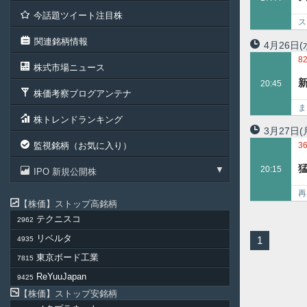
3
今話題ツイート注目株
3
ス
ビ
関連銘柄情報
4月26日
(
8
株式市場ニュース
20:45
株価考察ブログアンテナ
ま
株トレンドランキング
の
3月27日
(
監視銘柄（お気に入り）
3
20:15
IPO 新規公開株
再
株価
ストップ高銘柄
価
テクニスコ
2962
リベルタ
1
4935
東京ボード工業
7815
ReYuuJapan
9425
株価
ストップ安銘柄