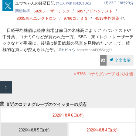
GXRwhTlj4zCFJkS
ユウちゃんの経済日記
1月23日 18時29分
GXRwhTlj4zCFJkS
関連銘柄
レーザーテック
アドバンテスト
6920
6857
東京エレクトロン
コナミＧ
中外製薬
他
8035
9766
4519
日経平均株価は続伸 前場は前日の米株高によりアドバンテストや
中外薬、コナミGなどが買われた一方、SBG・東エレク・レーザーテ
ックなどが重荷に。後場は植田総裁の発言を見極めたいとして、積
極的な買いが控えられたぞ。
#カビュウ
https://t.co/kPQ5SirggD
全文表示
9766
コナミグループ
株式/株価
1
直近のコナミグループのツイッターの反応
2026年8月6日(木)
2026年8月5日(水)
2026年8月4日(火)