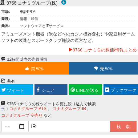
9766
コナミグループ(株)
ー
市場:
東証PRM
業種:
情報・通信
ク
業界:
ソフトウェアとITサービス
アミューズメント機器（米などへのカジノ機器含む）や家庭用ゲーム
ソフトの製造とスポーツクラブ施設の運営など。
9766 コナミＧの株価/情報まとめ
12時間以内の売買感情
買
売
50%
50%
共有
ツイート
シェア
LINEで送る
ブックマーク
9766コナミＧの株ツイートを更に絞り込んで検索
例
コナミグループ PTS
コナミグループ IR
コナミグループ 空売り
など