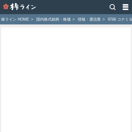
株
ラ
イ
株ライン HOME
>
国内株式銘柄・株価
>
情報・通信業
>
9766 コナミ
ン
［ツ
イ
ッ
タ
ー
で
株
価
予
想
お
す
す
め
銘
柄］