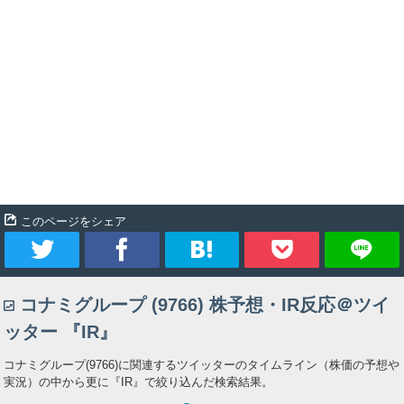
このページをシェア
ツ
シ
ブ
Pocket
コナミグループ (9766) 株予想・IR反応＠ツイ
イ
ェ
ッ
ッター 『IR』
ー
ア
ク
コナミグループ(9766)に関連するツイッターのタイムライン（株価の予想や
実況）の中から更に『IR』で絞り込んだ検索結果。
ト
マ