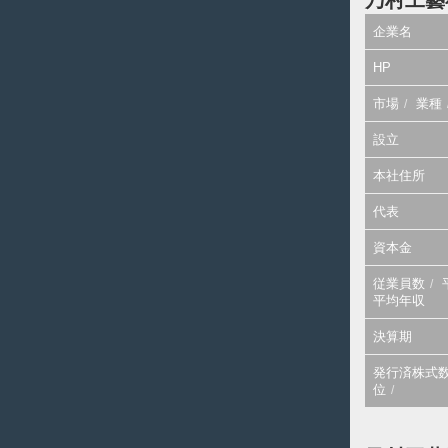
乃村工藝
企業名
HP
市場
業種
設立
本社住所
代表
資本金
従業員数
平均年収
決算期
発行済株式
位