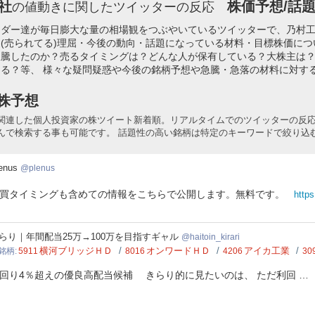
社
株価予想/話題
の値動きに関したツイッターの反応
ーダー達が毎日膨大な量の相場観をつぶやいているツイッターで、乃村
(売られてる)理屈・今後の動向・話題になっている材料・目標株価に
急騰したのか？売るタイミングは？どんな人が保有している？大株主は
る？等、 様々な疑問疑惑や今後の銘柄予想や急騰・急落の材料に対す
株予想
関連した個人投資家の株ツイート新着順。リアルタイムでのツイッターの反
んで検索する事も可能です。 話題性の高い銘柄は特定のキーワードで絞り込
nus
enus
plenus
買タイミングも含めての情報をこちらで公開します。無料です。
https
oin_kirari
らり｜年間配当25万→100万を目指すギャル
haitoin_kirari
横河ブリッジＨＤ
オンワードＨＤ
アイカ工業
銘柄
5911
8016
4206
30
回り4％超えの優良高配当候補 きらり的に見たいのは、 ただ利回 …