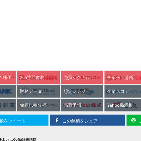
ム株価
2ch注目銘柄
売買シグナル
チャート分析
財務データ
想定レンジ
企業スコア
銘柄比較分析
売買予想
Yahoo掲示板
柄をツイート
この銘柄をシェア