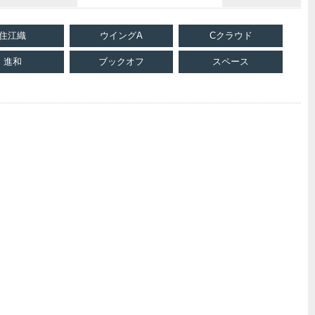
住江織
ウイングA
Cクラウド
進和
ブックオフ
スペース