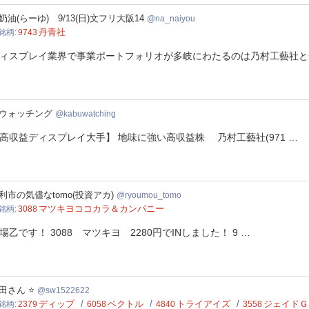
naiyou
奶油(らーゆ) 9/13(日)文フリ大阪14
na_naiyou
丹青社
銘柄
9743
ィスプレイ業界で事業ポートフォリオが多岐にわたるのは乃村工藝社と
uwatching
ウォッチング
kabuwatching
高収益ディスプレイ大手】 地味に強い高収益株 乃村工藝社(971 …
umou_tomo
利市の気儘なtomo(投資アカ)
ryoumou_tomo
マツキヨココカラ＆カンパニー
銘柄
3088
場乙です！ 3088 マツキヨ 2280円でINしました！ 9 …
522622
田さん ⭐
sw1522622
ディップ
ベクトル
トライアイズ
ジェイドＧ
銘柄
2379
6058
4840
3558