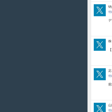
na_
钠
他
デ
kab
株
【
ryo
足
他
前
sw1
山
他