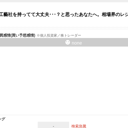
村工藝社を持ってて大丈夫･･･？と思ったあなたへ。相場界の
er売買感情(買い予想感情)
個人投資家／株トレーダー
none
ング
-
検索急騰