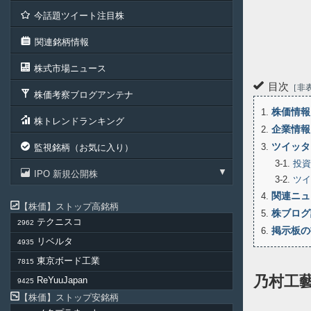
今話題ツイート注目株
関連銘柄情報
株式市場ニュース
目次
非
株価考察ブログアンテナ
株価情報
1
株トレンドランキング
企業情報
2
ツイッタ
3
監視銘柄（お気に入り）
3-1
投資
IPO 新規公開株
3-2
ツイ
関連ニュ
4
株価
ストップ高銘柄
株ブログ
5
テクニスコ
2962
掲示板の
6
リベルタ
4935
東京ボード工業
7815
乃村工
ReYuuJapan
9425
株価
ストップ安銘柄