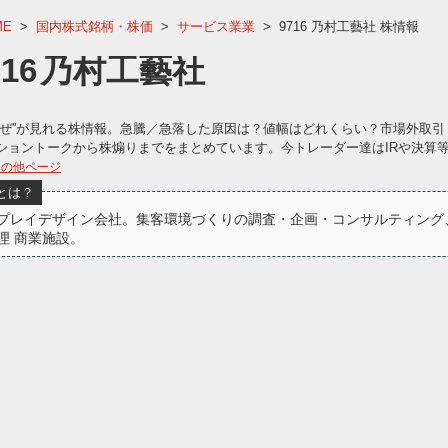
ME
>
国内株式銘柄・株価
>
サービス業業
>
9716 乃村工藝社 株情報
716
乃村工藝社
なぜ”が見れる株情報。急騰／急落した原因は？値幅はどれくらい？市場外取引
ショントークから株煽りまでをまとめています。今トレーダー達はIRや決算
連の他ページ
とは？
プレイデザイン会社。集客環境づくりの調査・企画・コンサルティング
理 商業施設。