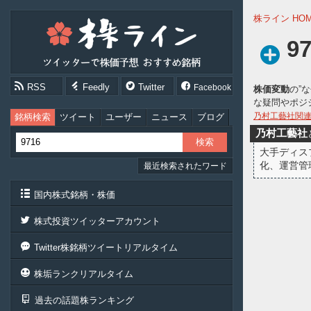
株
株ライン HO
ラ
イ
9
ン
［ツ
イ
RSS
Feedly
Twitter
Facebook
株価変動
の”
ッ
な疑問やポジ
タ
ー
乃村工藝社関
銘柄検索
ツイート
ユーザー
ニュース
ブログ
で
乃村工藝社
株
大手ディス
価
化、運営管
最近検索されたワード
予
想
お
国内株式銘柄・株価
す
す
株式投資ツイッターアカウント
め
銘
Twitter株銘柄ツイートリアルタイム
柄］
株垢ランクリアルタイム
過去の話題株ランキング