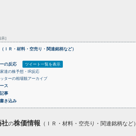
表示
（ＩＲ・材料・空売り・関連銘柄など）
ーの反応
ツイート一覧を表示
家達の株予想・IR反応
ッターの相場観アーカイブ
ース
記事
書き込み
藝社
株価情報
の
（ＩＲ・材料・空売り・関連銘柄など