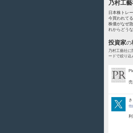
乃村工藝
日本株トレ
今買われてる
株価がなぜ
れからどうな
投資家
の
乃村工藝社に
ードで絞り込
Ple
Pl
売
hait
き
他
利