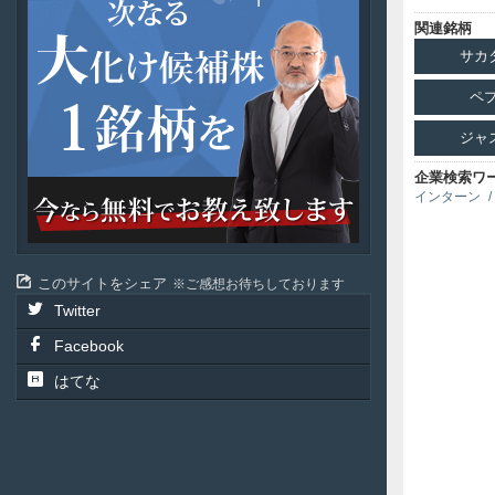
ジ
関連銘柄
ャ
パ
サカ
ン
投
ペ
資
ジャ
企業検索ワ
インターン
このサイトをシェア
ご感想お待ちしております
Twitter
Facebook
はてな