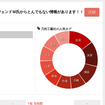
レジェンドＭ氏からとんでもない情報があります！！
詳細
乃村工藝社の人気タグ
買い
反発
見方
１Ｑ
決算
上昇
減益
着地
大幅
市場
-
Y板 投稿数
-