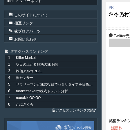
メタプラネット
3350
今 乃
このサイトについて
相互リンク
株ブログパーツ
Twitt
お問い合わせ
逆アクセスランキング
1
Killer Market
2
明日の上がる銘柄の株予想
3
株価アルゴREAL
4
株センサー
5
サラリーマンが株式投資でセミリタイアを目指してみました。
6
marketmakerの株式トレンド分析
7
naoakix GO GO!!
8
かぶさくら
逆アクセスランキングの続き
銘柄ランキ
新
話題株
生