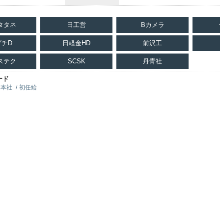
タタネ
日工営
Bカメラ
プチD
日軽金HD
前沢工
ステク
SCSK
丹青社
ード
本社
初任給