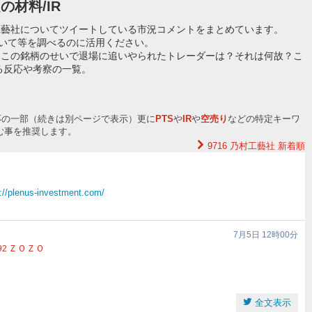
の材料/IR
工藝社についてツイートしている市況コメントをまとめています。
ついて等を調べるのに活用ください。
？この銘柄のせいで退場に追いやられたトレーダーは？それは何故？こ
る反応や考察の一覧。
応の一部（続きは別ページで表示）更に
PTS
や
IR
や
空売り
などの特定キーワ
む事を推奨します。
9716 乃村工藝社
新着順
://plenus-investment.com/
7月5日 12時00分
ＺＯＺＯ
92
全文表示