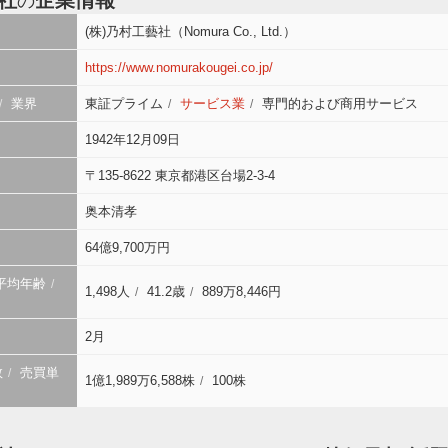
社
企業情報
の
(株)乃村工藝社（Nomura Co., Ltd.）
https://www.nomurakougei.co.jp/
業界
東証プライム
サービス業
専門的および商用サービス
1942年12月09日
〒135-8622 東京都港区台場2-3-4
奥本清孝
64億9,700万円
平均年齢
1,498人
41.2歳
889万8,446円
2月
数
売買単
1億1,989万6,588株
100株