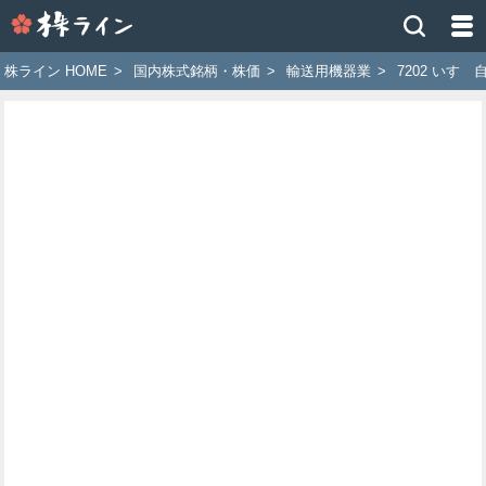
株
ラ
イ
株ライン HOME
>
国内株式銘柄・株価
>
輸送用機器業
>
7202 いすゞ
ン
［ツ
イ
ッ
タ
ー
で
株
価
予
想
お
す
す
め
銘
柄］