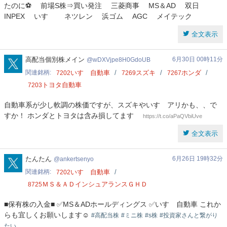
たのに⚽ 前場S株⇒買い発注 三菱商事 MS＆AD 双日
INPEX いすゞ ネツレン 浜ゴム AGC メイテック
全文表示
wDXVjpe8H0GdoUB
高配当個別株メイン
6月30日 00時11分
wDXVjpe8H0GdoUB
関連銘柄
いすゞ自動車
スズキ
ホンダ
7202
7269
7267
トヨタ自動車
7203
自動車系が少し軟調の株価ですが、スズキやいすゞアリかも、、で
すか！ ホンダとトヨタは含み損してます
https://t.co/aPaQVbiUve
全文表示
ankertsenyo
たんたん
6月26日 19時32分
ankertsenyo
関連銘柄
いすゞ自動車
7202
ＭＳ＆ＡＤインシュアランスＧＨＤ
8725
■保有株の入金■ ✅MS＆ADホールディングス ✅️いすゞ自動車 これか
らも宜しくお願いします☺️
#高配当株
#ミニ株
#s株
#投資家さんと繋がり
たい