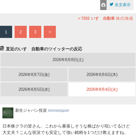
全文表示
7202
いすゞ自動車
株式/株価
1
2
3
>
直近のいすゞ自動車のツイッターの反応
2026年8月8日(土)
2026年8月7日(金)
2026年8月6日(木)
2026年8月5日(水)
2026年8月4日(火)
新
新生ジャパン投資
shinseijapan
生
ジ
日本株クラの皆さん、これから暴落しそうな株ばかり呟いてるけど
ャ
大丈夫？こんな状況でも安定して強い銘柄を1つだけ教えますね。
パ