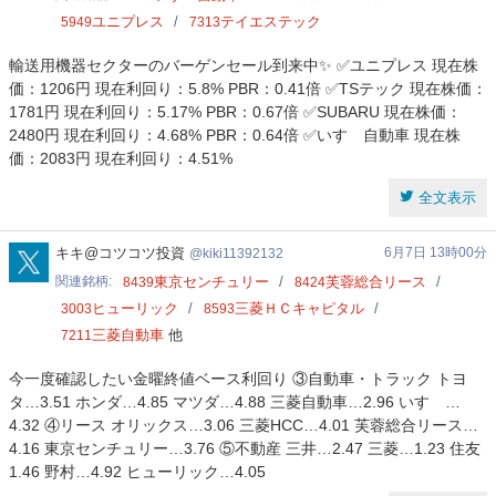
ユニプレス
テイエステック
5949
7313
輸送用機器セクターのバーゲンセール到来中✨ ✅ユニプレス 現在株
価：1206円 現在利回り：5.8% PBR：0.41倍 ✅TSテック 現在株価：
1781円 現在利回り：5.17% PBR：0.67倍 ✅SUBARU 現在株価：
2480円 現在利回り：4.68% PBR：0.64倍 ✅いすゞ自動車 現在株
価：2083円 現在利回り：4.51%
全文表示
kiki11392132
キキ@コツコツ投資
6月7日 13時00分
kiki11392132
関連銘柄
東京センチュリー
芙蓉総合リース
8439
8424
ヒューリック
三菱ＨＣキャピタル
3003
8593
三菱自動車
他
7211
今一度確認したい金曜終値ベース利回り ③自動車・トラック トヨ
タ…3.51 ホンダ…4.85 マツダ…4.88 三菱自動車…2.96 いすゞ…
4.32 ④リース オリックス…3.06 三菱HCC…4.01 芙蓉総合リース…
4.16 東京センチュリー…3.76 ⑤不動産 三井…2.47 三菱…1.23 住友
1.46 野村…4.92 ヒューリック…4.05