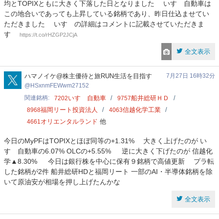
均とTOPIXともに大きく下落した日となりました いすゞ自動車は
この地合いであっても上昇している銘柄であり、昨日仕込ませてい
ただきました いすゞの詳細はコメントに記載させていただきま
す
https://t.co/rHZGP2JCjA
全文表示
HSxnmFEWwm27152
ハマノイケ@株主優待と旅RUN生活を目指す
7月27日 16時32分
HSxnmFEWwm27152
関連銘柄
いすゞ自動車
船井総研ＨＤ
7202
9757
福岡リート投資法人
信越化学工業
8968
4063
オリエンタルランド
他
4661
今日のMyPFはTOPIXとほぼ同等の+1.31% 大きく上げたのが い
すゞ自動車の6.07% OLCの+5.55% 逆に大きく下げたのが 信越化
学▲8.30% 今日は銀行株を中心に保有９銘柄で高値更新 プラ転
した銘柄が2件 船井総研HDと福岡リート 一部のAI・半導体銘柄を除
いて原油安が相場を押し上げたんかな
全文表示