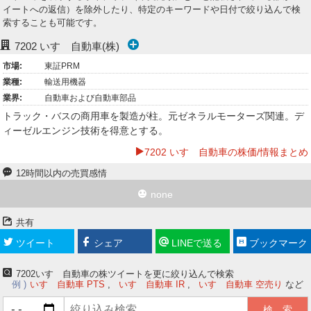
イートへの返信）を除外したり、特定のキーワードや日付で絞り込んで検
ー
索することも可能です。
ク
7202
いすゞ自動車(株)
市場:
東証PRM
業種:
輸送用機器
業界:
自動車および自動車部品
トラック・バスの商用車を製造が柱。元ゼネラルモーターズ関連。デ
ィーゼルエンジン技術を得意とする。
7202 いすゞ自動車の株価/情報まとめ
12時間以内の売買感情
none
共有
ツイート
シェア
LINEで送る
ブックマーク
7202いすゞ自動車の株ツイートを更に絞り込んで検索
例
いすゞ自動車 PTS
いすゞ自動車 IR
いすゞ自動車 空売り
など