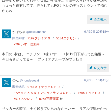
は手堅く稼いでくれそうな気がするが… 再建中のマレリが株を10%
ちょっと保有してて…売られてもPOくらいのディスカウントで済む
かもね
全文表示
newkabosan
かぼちゃ
6月30日 20時18分
newkabosan
関連銘柄
プレミアＧ
ニチリン
7199
5184
いすゞ自動車
7202
本日のS株は、 ニチリン 1株 いすゞ 1株 昨日下がってた銘柄～
今日もさがってる～ プレミアグループがプラ転☺️
全文表示
nondegozai
のん
6月30日 10時41分
nondegozai
関連銘柄
メイテックＧＨＤ
9744
ＭＳ＆ＡＤインシュアランスＧＨＤ
ＩＮＰＥＸ
8725
1605
ネツレン
三菱商事
他
5976
8058
サッカーの時間、全く起きていられなかったー リアルで観たかっ