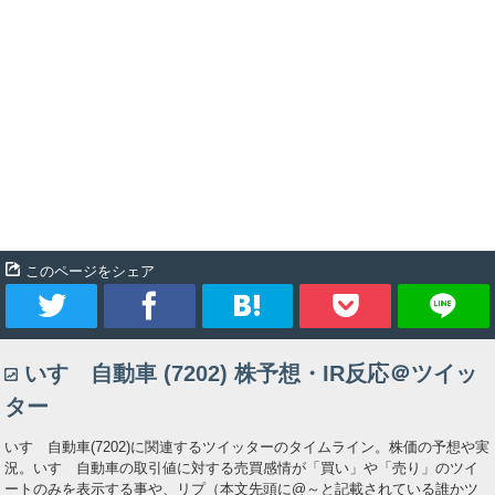
このページをシェア
ツ
シ
ブ
Pocket
いすゞ自動車 (7202) 株予想・IR反応＠ツイッ
イ
ェ
ッ
ター
ー
ア
ク
いすゞ自動車(7202)に関連するツイッターのタイムライン。株価の予想や実
況。いすゞ自動車の取引値に対する売買感情が「買い」や「売り」のツイ
ト
マ
ートのみを表示する事や、リプ（本文先頭に@～と記載されている誰かツ