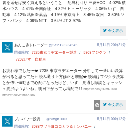
裏を返せば安く買えるということ 配当利回り 三菱HCC 4.02% 積
水ハウス 4.41% 全国保証 4.32% ヒューリック 4.06% いすゞ自
動車 4.12% 武田医薬品 4.19% 東京海上 3.45% 双日 3.50% ソ
フトバンク 4.09% NTT 3.64% JT 3.97%
全文表示
Sato123234545
あんこ@トレーダー
5月14日 20時21分
Sato123234545
関連銘柄
東京ラヂエーター製造
フジクラ
7235
5803
いすゞ自動車
7202
お疲れ様でした〜❤️ 7235 東京ラヂエーター 分析して一番いい決算
が出ると思ってた✨ 読み通り上方修正と増配❤️ 後場はフジクラ決算
とか怖い値動きで心配になったけど、いすゞ見通し順調とキャッシ
ュ潤沢はつよいね。明日下がっても増配で⤴️⤴️
https://t.co/Q6NmD1alul
https://t.co/W6nnXaIsd7
全文表示
Nmgh1003
ブルパワー投資
5月14日 00時12分
Nmgh1003
関連銘柄
マツキヨココカラ＆カンパニー
3088