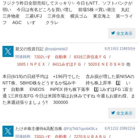
フジクラ昨日全部売却してスッキリ✨ 今日もNTT、ソフトバンクが
弱い 今日は有名どころを買い増し 前場S株⇒買い発注 丸紅
三井物産 三菱UFJ 三井住友 横浜ゴム 東京海上 第一ライ
フ AGC いすゞ クラレ
全文表示
oyajimetal2
親父の投資日記
6月19日 15時50分
oyajimetal2
関連銘柄
いすゞ自動車
三井住友ＦＧ
7202
8316
ＩＮＰＥＸ
みずほＦＧ
ＥＮＥＯＳＨＤ
他
1605
8411
5020
本日(6/19)の日経平均は +196円でした 含み損が増した新NISAの
NTT株、SBIHD株をどうするか悩み中 ‍ 持ち株上昇率 3️⃣ い
すゞ自動車 ENEOS INPEX 持ち株下落率 3️⃣ ⤵️みずほFG ⤵️富士
通 ⤵️三井住友FG 今日は米国市場はお休みですね 今週もお疲れ様、ま
た来週頑張りましょう‼️ 300000
全文表示
FzjTk87qyobK9Lx
たけ＠株主優待&高配当株
6月12日 20時22分
FzjTk87qyobK9Lx
関連銘柄
いすゞ自動車
ＳＵＢＡＲＵ
7202
7270