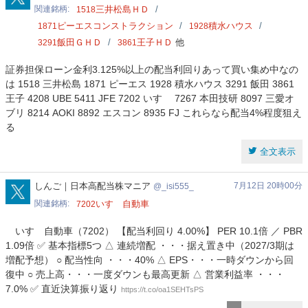
関連銘柄
三井松島ＨＤ
1518
ピーエスコンストラクション
積水ハウス
1871
1928
飯田ＧＨＤ
王子ＨＤ
他
3291
3861
証券担保ローン金利3.125%以上の配当利回りあって買い集め中なの
は 1518 三井松島 1871 ピーエス 1928 積水ハウス 3291 飯田 3861
王子 4208 UBE 5411 JFE 7202 いすゞ 7267 本田技研 8097 三愛オ
ブリ 8214 AOKI 8892 エスコン 8935 FJ これらなら配当4%程度狙え
る
全文表示
_isi555_
しんご｜日本高配当株マニア
7月12日 20時00分
_isi555_
関連銘柄
いすゞ自動車
7202
いすゞ自動車（7202） 【配当利回り 4.00%】 PER 10.1倍 ／ PBR
1.09倍 ✅ 基本指標5つ △ 連続増配 ・・・据え置き中（2027/3期は
増配予想） ○ 配当性向 ・・・40% △ EPS・・・一時ダウンから回
復中 ○ 売上高・・・一度ダウンも最高更新 △ 営業利益率 ・・・
7.0% ✅ 直近決算振り返り
https://t.co/oa1SEHTsPS