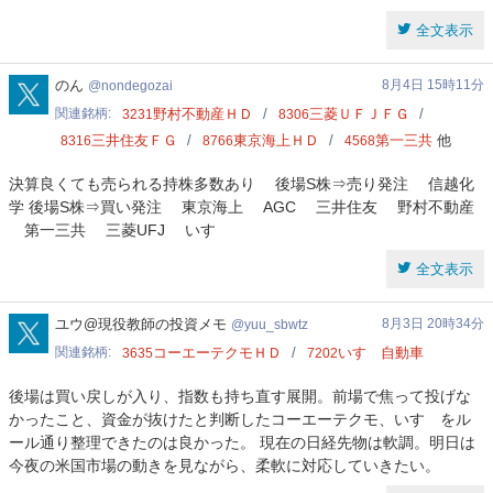
全文表示
nondegozai
のん
8月4日 15時11分
nondegozai
関連銘柄
野村不動産ＨＤ
三菱ＵＦＪＦＧ
3231
8306
三井住友ＦＧ
東京海上ＨＤ
第一三共
他
8316
8766
4568
決算良くても売られる持株多数あり 後場S株⇒売り発注 信越化
学 後場S株⇒買い発注 東京海上 AGC 三井住友 野村不動産
第一三共 三菱UFJ いすゞ
全文表示
yuu_sbwtz
ユウ@現役教師の投資メモ
8月3日 20時34分
yuu_sbwtz
関連銘柄
コーエーテクモＨＤ
いすゞ自動車
3635
7202
後場は買い戻しが入り、指数も持ち直す展開。前場で焦って投げな
かったこと、資金が抜けたと判断したコーエーテクモ、いすゞをル
ール通り整理できたのは良かった。 現在の日経先物は軟調。明日は
今夜の米国市場の動きを見ながら、柔軟に対応していきたい。