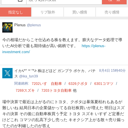
指定なし
リプ除外
買い感情
売り感情
Plenus
Plenus
plenus
今の相場だからこそ仕込める株を教えます。膨大なデータ処理で導
いたAI分析で最も期待値が高い銘柄です。
https://plenus-
investment.com/
ika_tun39
イカᔦ*° ꒳ °*ᔨ 株ほどほど ガンプラ ポケカ、パチ
8月4日 15時40分
ス
ika_tun39
関連銘柄
いすゞ自動車
クボタ
コマツ
7202
6326
6301
スズキ
トヨタ自動車
他
7269
7203
場中決算で最近は上がるのにトヨタ、クボタは暴落夏枯れもあるが
難しいね 結局日本の企業儲かってる自社株買いが増えた 明日はスズ
キの決算 その後に自動車株買う予定 トヨタ スズキ いすず ど定番だ
けどこれ コマツの乱高下少し売った キオクシア上がる散々売り煽っ
てたのが利確したのが答え