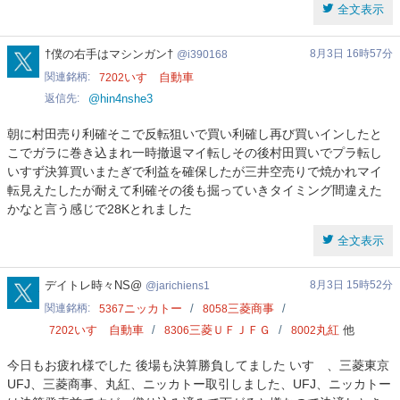
全文表示
i390168
†僕の右手はマシンガン†
8月3日 16時57分
i390168
関連銘柄
いすゞ自動車
7202
返信先
@hin4nshe3
朝に村田売り利確そこで反転狙いで買い利確し再び買いインしたと
こでガラに巻き込まれ一時撤退マイ転しその後村田買いでプラ転し
いすず決算買いまたぎで利益を確保したが三井空売りで焼かれマイ
転見えたしたが耐えて利確その後も掘っていきタイミング間違えた
かなと言う感じで28Kとれました
全文表示
jarichiens1
デイトレ時々NS@
8月3日 15時52分
jarichiens1
関連銘柄
ニッカトー
三菱商事
5367
8058
いすゞ自動車
三菱ＵＦＪＦＧ
丸紅
他
7202
8306
8002
今日もお疲れ様でした 後場も決算勝負してました いすゞ、三菱東京
UFJ、三菱商事、丸紅、ニッカトー取引しました、UFJ、ニッカトー