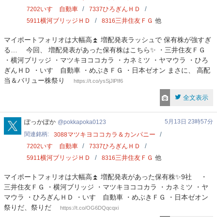
いすゞ自動車
ひろぎんＨＤ
7202
7337
横河ブリッジＨＤ
三井住友ＦＧ
他
5911
8316
マイポートフォリオは大幅高⏫ 増配発表ラッシュで 保有株が強すぎ
る… 今回、 増配発表があった保有株はこちら✨ ・三井住友ＦＧ
・横河ブリッジ ・マツキヨココカラ ・カネミツ ・ヤマウラ ・ひろ
ぎんＨＤ ・いすゞ自動車 ・めぶきＦＧ ・日本ゼオン まさに、 高配
当＆バリュー株祭り
https://t.co/ysSjJlPIf6
全文表示
pokkapoka0123
ぽっかぽか
5月13日 23時57分
pokkapoka0123
関連銘柄
マツキヨココカラ＆カンパニー
3088
いすゞ自動車
ひろぎんＨＤ
7202
7337
横河ブリッジＨＤ
三井住友ＦＧ
他
5911
8316
マイポートフォリオは大幅高⏫ 増配発表があった保有株✨9社 ・
三井住友ＦＧ ・横河ブリッジ ・マツキヨココカラ ・カネミツ ・ヤ
マウラ ・ひろぎんＨＤ ・いすゞ自動車 ・めぶきＦＧ ・日本ゼオン
祭りだ、祭りだ
https://t.co/OG6DQqcqxi