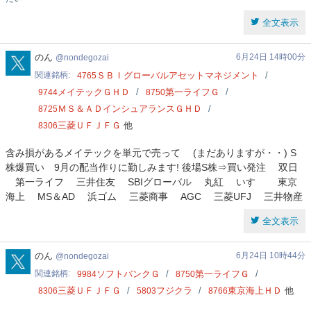
全文表示
nondegozai
のん
6月24日 14時00分
nondegozai
関連銘柄
ＳＢＩグローバルアセットマネジメント
4765
メイテックＧＨＤ
第一ライフＧ
9744
8750
ＭＳ＆ＡＤインシュアランスＧＨＤ
8725
三菱ＵＦＪＦＧ
他
8306
含み損があるメイテックを単元で売って (まだありますが・・) S
株爆買い 9月の配当作りに勤しみます! 後場S株⇒買い発注 双日
第一ライフ 三井住友 SBIグローバル 丸紅 いすゞ 東京
海上 MS＆AD 浜ゴム 三菱商事 AGC 三菱UFJ 三井物産
全文表示
nondegozai
のん
6月24日 10時44分
nondegozai
関連銘柄
ソフトバンクＧ
第一ライフＧ
9984
8750
三菱ＵＦＪＦＧ
フジクラ
東京海上ＨＤ
他
8306
5803
8766