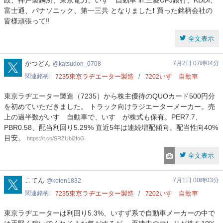
政、神戸製鋼所、東京電力、いすゞ自動車 in:三菱UFJ銀行、KDDI、
富士通、パナソニック、第一三共 となりました❗️ 買った銘柄会社の
皆様頑張って‼️
全文表示
katsudon_0708
かつどん
7月2日 07時04分
katsudon_0708
関連銘柄
東京ラヂエーター製造
いすゞ自動車
7235
7202
東京ラヂエーター製造（7235）から株主優待のQUOカード500円分
を初めていただきました。 トラック向けラジエーターメーカー。売
上の過半数がいすゞ自動車で、いすゞが株式も保有。PER7.7、
PBR0.58、配当利回り5.29% 直近5年は連続増配傾向。配当性向40%
目安。
https://t.co/SRZUbi2foG
全文表示
koten1832
こてん
7月1日 00時03分
koten1832
関連銘柄
東京ラヂエーター製造
いすゞ自動車
7235
7202
東京ラヂエーターは利回り5.3%、いすず系で自動車メーカーの中で