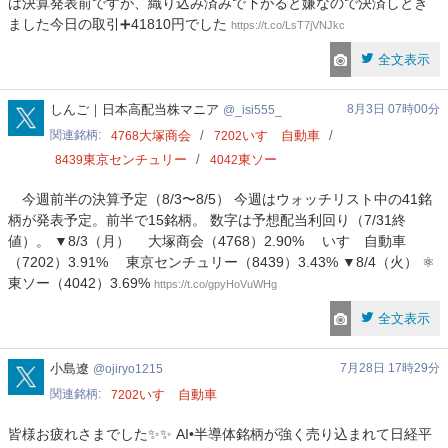
は決算発表前ですが、織り込み済みで下がると嫌なので決済しとき
ました今日の取引➕41810円でした
https://t.co/LsT7jVNJkc
全文表示
_isi555_
しんご｜日本高配当株マニア
8月3日 07時00分
_isi555_
関連銘柄
大塚商会
いすゞ自動車
4768
7202
東京センチュリー
東ソー
8439
4042
今週前半の決算予定（8/3〜8/5） 今週はウォッチリスト中の41銘
柄が発表予定。前半で15銘柄。 数字は予想配当利回り（7/31終
値）。 ▼8/3（月） ️大塚商会（4768）2.90% いすゞ自動車
（7202）3.91% 東京センチュリー（8439）3.43% ▼8/4（火） ⚛
東ソー（4042）3.69%
https://t.co/gpyHoVuWHg
全文表示
ojiryo1215
小島遼
7月28日 17時29分
ojiryo1215
関連銘柄
いすゞ自動車
7202
皆様お疲れさまでした✨✨ AI•半導体銘柄が強く売り込まれて日経平