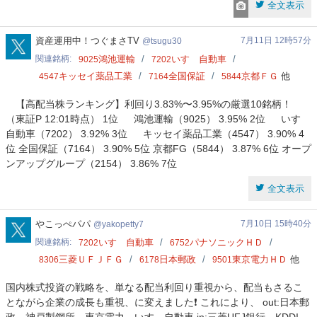
全文表示
tsugu30
資産運用中！つぐまさTV
7月11日 12時57分
tsugu30
関連銘柄
鴻池運輸
いすゞ自動車
9025
7202
キッセイ薬品工業
全国保証
京都ＦＧ
他
4547
7164
5844
【高配当株ランキング】利回り3.83%〜3.95%の厳選10銘柄！
（東証P 12:01時点） 1位 鴻池運輸（9025） 3.95% 2位 いすゞ
自動車（7202） 3.92% 3位 キッセイ薬品工業（4547） 3.90% 4
位 全国保証（7164） 3.90% 5位 京都FG（5844） 3.87% 6位 オープ
ンアップグループ（2154） 3.86% 7位
全文表示
yakopetty7
やこっぺパパ
7月10日 15時40分
yakopetty7
関連銘柄
いすゞ自動車
パナソニックＨＤ
7202
6752
三菱ＵＦＪＦＧ
日本郵政
東京電力ＨＤ
他
8306
6178
9501
国内株式投資の戦略を、単なる配当利回り重視から、配当もさるこ
とながら企業の成長も重視、に変えました❗️ これにより、 out:日本郵