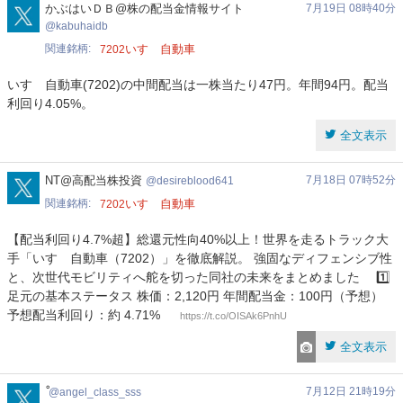
kabuhaidb
かぶはいＤＢ@株の配当金情報サイト
7月19日 08時40分
kabuhaidb
関連銘柄
いすゞ自動車
7202
いすゞ自動車(7202)の中間配当は一株当たり47円。年間94円。配当
利回り4.05%。
全文表示
desireblood641
NT@高配当株投資
7月18日 07時52分
desireblood641
関連銘柄
いすゞ自動車
7202
【配当利回り4.7%超】総還元性向40%以上！世界を走るトラック大
手「いすゞ自動車（7202）」を徹底解説。 強固なディフェンシブ性
と、次世代モビリティへ舵を切った同社の未来をまとめました 1️⃣
足元の基本ステータス 株価：2,120円 年間配当金：100円（予想）
予想配当利回り：約 4.71%
https://t.co/OISAk6PnhU
全文表示
angel_class_sss
7月12日 21時19分
angel_class_sss