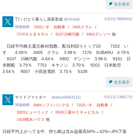
全文表示
miraietj
TJ｜ひとり暮らし資産形成
6月2日 06時00分
miraietj
関連銘柄
いすゞ自動車
クラレ
7202
3405
ＳＵＢＡＲＵ
川崎汽船
デンソー
他
7270
9107
6902
日経平均株主還元株40指数、配当利回りトップ10 7202 い
すゞ 4.09％ 3405 クラレ 3.98％ 7270 SUBARU 4.79％
9107 川崎汽船 4.64％ 6902 デンソー 3.96％ 9101 日
本郵船 3.79％ 7751 キヤノン 3.70％ 9201 日本航空
3.54％ 9007 小田急電鉄 3.75％ 5108
全文表示
atsum69641111
サイドファイター
6月1日 13時17分
atsum69641111
関連銘柄
ソフトバンクＧ
いすゞ自動車
9984
7202
ヒューリック
三菱ＨＣキャピタル
3003
8593
積水ハウス
他
1928
日経平均上がってる中、持ち株は含み益最高50%→42%へ8%下落