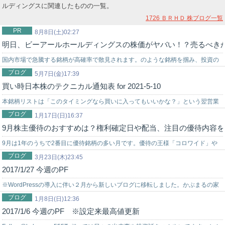
ルディングスに関連したものの一覧。
1726 ＢＲＨＤ
株ブログ一覧
PR
8月8日(土)02:27
明日、ビーアールホールディングスの株価がヤバい！？売るべき
国内市場で急騰する銘柄が高確率で散見されます。のような銘柄を掴み、投資の
ブログ
世界でチャンスを狙うなら信頼できる投資助言を得ることが重要です。弊社では
5月7日(金)17:39
買い時日本株のテクニカル通知表 for 2021-5-10
投資戦略に困っている初心者の投資家様をサポートする環境を…
本銘柄リストは「このタイミングなら買いに入ってもいいかな？」という翌営業
ブログ
日注目の銘柄リストです。記載銘柄は下記ルールを満たしています。①過去3年平
1月17日(日)16:37
9月株主優待のおすすめは？権利確定日や配当、注目の優待内容を
均…
9月は1年のうちで2番目に優待銘柄の多い月です。優待の王様「コロワイド」や
ブログ
傘下の「アトム」、すき家などを手掛ける「ゼンショー」など多くの人気の飲食
3月23日(木)23:45
2017/1/27 今週のPF
優…
※WordPressの導入に伴い２月から新しいブログに移転しました。かぶまるの家
ブログ
族でチャレンジブログに登録変更お願いします。Follow@kabum…
1月8日(日)12:36
2017/1/6 今週のPF ※設定来最高値更新