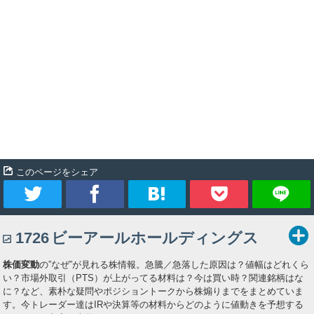
このページをシェア
ツ
シ
ブ
Pocket
1726
ビーアールホールディングス
イ
ェ
ッ
株価変動
の”なぜ”が見れる株情報。急騰／急落した原因は？値幅はどれくら
ー
ア
ク
い？市場外取引（PTS）が上がってる材料は？今は買い時？関連銘柄はな
に？など、素朴な疑問やポジショントークから株煽りまでをまとめていま
ト
マ
す。今トレーダー達はIRや決算等の材料からどのように値動きを予想する