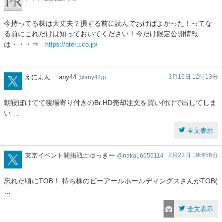
テ
ル
今持ってる株は大丈夫？損する前に読んでおけばよかった！ってな
投
る前にこれだけは知っておいてください！今だけ限定公開情報
資
は・・・⇒
https://ateru.co.jp/
顧
問
any44jp
えによん any44
3月16日 12時13分
any44jp
朝寝ぼけてて後場寄り付きのBr.HD売却注文を買い付けで出してしま
い …
全文表示
naka16655114
東京イベント開拓戦士ゆっきー
2月23日 19時56分
naka16655114
忘れた頃にTOB！ 持ち株のビーアールホールディングスさんがTOB(
…
全文表示