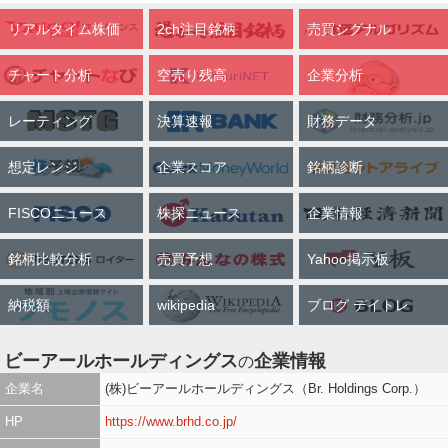
リアルタイム株価
2ch注目銘柄
売買シグナル
チャート分析
空売り残高
企業分析
レーティング
決算速報
財務データ
想定レンジ
企業スコア
銘柄診断
FISCOニュース
株探ニュース
企業情報
銘柄比較分析
売買予想
Yahoo掲示板
納税額
wikipedia
ブログ デイトレ
ビーアールホールディングス
企業情報
の
企業名
(株)ビーアールホールディングス（Br. Holdings Corp.）
HP
https://www.brhd.co.jp/