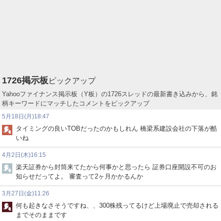
1726
掲示板
ピックアップ
Yahooファイナンス掲示板（Y板）の1726スレッドの最新書き込みから、銘
柄キーワードにマッチしたコメントをピックアップ
5月18日(月)18:47
タイミングの良いTOBだったのかもしれん 橋梁系建設会社の下落が酷
いね
4月2日(木)16:15
楽天証券から封筒来てたから何事かと思ったら 証券口座開設不可のお
知らせだってよ。 審査って2ヶ月かかるんか
3月27日(金)11:26
何も起きなさそうですね、、300株残ってるけど上場廃止で売却される
までそのままです