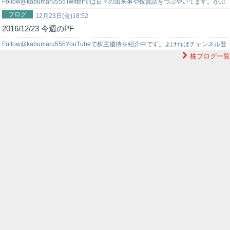
Follow@kabumaru555Twitterでは日々の出来事や投資話をつぶやいてます。かぶ
ブログ
まるチャンネル運営中YouTubeで株主優待を紹介中…
12月23日(金)18:52
2016/12/23 今週のPF
Follow@kabumaru555YouTubeで株主優待を紹介中です。よければチャンネル登
株ブログ一覧
録お願いします。日々の出来事や投資話をつぶやいてます。…