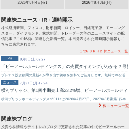
2026年8月4日(火)
2026年8月3日(月)
関連株ニュース
IR
適時開示
・
・
株式経済新聞、フィスコ、財形新聞、ロイター、日経電子版、モーニング
スター、ダイヤモンド、株式新聞、トレーダーズ等のニュースサイトの配
信記事でこの銘柄に関連した新着一覧。本日発表された適時開示情報もこ
ちらに表示されます。
1726 ＢＲＨＤ
株ニュース一覧
PR
8月8日(土)02:27
「ビーアールホールディングス」の売買タイミングがわかる？最新
プレナス投資顧問の最新AIが導き出す銘柄を無料でご紹介します。無料でAIを活
ニュース
用した株式投資を始めてみませんか？上手く使いこなせれば…
7月27日(月)17:24
横河ブリッジ、第1四半期売上高23.2%増、ビーアールホールデ
横河ブリッジホールディングス<5911>は2026年7月27日、2027年3月期第1四半
株ニュース一覧
期（2026年4月～6月）の決算短信を発表した。第1四半期の…
関連株ブログ
投資や株情報やデイトレのブログで更新された記事の中でビーアールホー