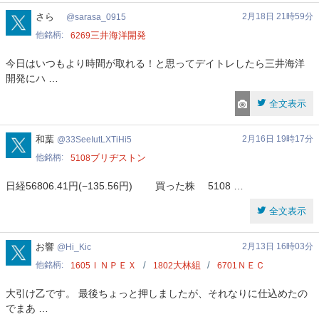
sarasa_0915
さら
2月18日 21時59分
sarasa_0915
他銘柄
三井海洋開発
6269
今日はいつもより時間が取れる！と思ってデイトレしたら三井海洋
開発にハ …
全文表示
33SeeIutLXTiHi5
和葉
2月16日 19時17分
33SeeIutLXTiHi5
他銘柄
ブリヂストン
5108
日経56806.41円(−135.56円) 買った株 5108 …
全文表示
Hi_Kic
お響
2月13日 16時03分
Hi_Kic
他銘柄
ＩＮＰＥＸ
大林組
ＮＥＣ
1605
1802
6701
大引け乙です。 最後ちょっと押しましたが、それなりに仕込めたの
でまあ …