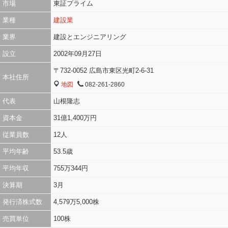
市場
東証プライム
業種
建設業
業界
建設とエンジニアリング
設立
2002年09月27日
〒732-0052 広島市東区光町2-6-31
本社住所
地図
082-261-2860
MAP
TEL
代表
山根隆志
資本金
31億1,400万円
従業員数
12人
平均年齢
53.5歳
平均年収
755万344円
決算期
3月
発行済株式数
4,579万5,000株
売買単位
100株