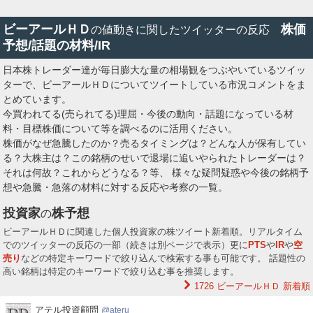
ビーアールＨＤ
株価
の値動きに関したツイッターの反応
予想/話題の材料/IR
日本株トレーダー達が毎日膨大な量の相場観をつぶやいているツイッ
ターで、ビーアールＨＤについてツイートしている市況コメントをま
とめています。
今買われてる(売られてる)理屈・今後の動向・話題になっている材
料・目標株価について等を調べるのに活用ください。
株価がなぜ急騰したのか？売るタイミングは？どんな人が保有してい
る？大株主は？この銘柄のせいで退場に追いやられたトレーダーは？
それは何故？これからどうなる？等、 様々な疑問疑惑や今後の銘柄予
想や急騰・急落の材料に対する反応や考察の一覧。
投資家
株予想
の
ビーアールＨＤに関連した個人投資家の株ツイート新着順。リアルタイム
でのツイッターの反応の一部（続きは別ページで表示）更に
PTS
や
IR
や
空
売り
などの特定キーワードで絞り込んで検索する事も可能です。 話題性の
高い銘柄は特定のキーワードで絞り込む事を推奨します。
1726 ビーアールＨＤ
新着順
ア
アテル投資顧問
ateru