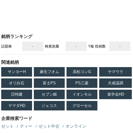
銘柄ランキング
話題株
-
検索急騰
-
Y板 投稿数
-
関連銘柄
サンヨーH
麻生フオム
高松コンG
ヤマウラ
オリ白石
富士PS
PS三菱
大成温調
日特建
セブン銀
イオンモル
進学会HD
ヤマダHD
ジェコス
グローセル
企業検索ワード
ゼット
ティー
ゼット中古
オンライン