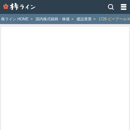
株
ラ
イ
株ライン HOME
>
国内株式銘柄・株価
>
建設業業
>
1726 ビーアール
ン
［ツ
イ
ッ
タ
ー
で
株
価
予
想
お
す
す
め
銘
柄］