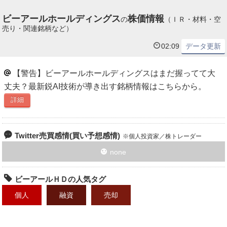
ビーアールホールディングス
株価情報
の
（ＩＲ・材料・空
売り・関連銘柄など）
02:09
データ更新
【警告】ビーアールホールディングスはまだ握ってて大
丈夫？最新鋭AI技術が導き出す銘柄情報はこちらから。
詳細
Twitter売買感情(買い予想感情)
個人投資家／株トレーダー
none
ビーアールＨＤの人気タグ
個人
融資
売却