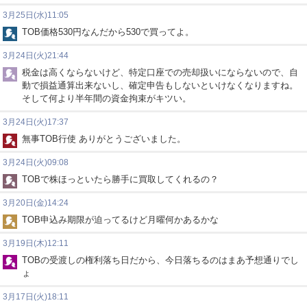
3月25日(水)11:05
TOB価格530円なんだから530で買ってよ。
3月24日(火)21:44
税金は高くならないけど、特定口座での売却扱いにならないので、自
動で損益通算出来ないし、確定申告もしないといけなくなりますね。
そして何より半年間の資金拘束がキツい。
3月24日(火)17:37
無事TOB行使 ありがとうございました。
3月24日(火)09:08
TOBで株ほっといたら勝手に買取してくれるの？
3月20日(金)14:24
TOB申込み期限が迫ってるけど月曜何かあるかな
3月19日(木)12:11
TOBの受渡しの権利落ち日だから、今日落ちるのはまあ予想通りでし
ょ
3月17日(火)18:11