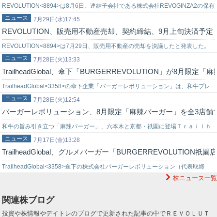
REVOLUTION<8894>は8月6日、連結子会社である株式会社REVOGINZA2の保有
ニュース
する固定資産の譲渡を決議したことを発表した。譲渡対象は…
7月29日(水)17:45
REVOLUTION、販売用不動産売却、契約締結、9月上旬決済予定
REVOLUTION<8894>は7月29日、販売用不動産の売却を決議したと発表した。
ニュース
売却物件は東京都品川区小山六丁目に位置する共同住宅・店舗。土地…
7月28日(火)13:33
TrailheadGlobal、傘下「BURGERREVOLUTION」が8月限
TrailheadGlobal<3358>の傘下企業「バーガーレボリューション」は、和牛プレ
ニュース
ミアムバーガー専門店「BURGERREVOLUTION」…
7月28日(火)12:54
バーガーレボリューション、8月限定「麻辣バーガー」を全3店舗
和牛の旨み引き立つ「麻辣バーガー」、六本木と京都・祇園に登場Ｔｒａｉｌｈ
ニュース
ｅａｄＧｌｏｂａｌＨｏｌｄｉｎｇｓ＜３３５８＞（東証スタンダード）グルー
7月17日(金)13:28
TrailheadGlobal、グルメバーガー「BURGERREVOLUTION祇
プの…
TrailheadGlobal<3358>傘下の株式会社バーガーレボリューション（代表取締
株ニュース一覧
役：西田直樹）は、和牛グルメバーガー専門店「BURGERR…
関連株ブログ
投資や株情報やデイトレのブログで更新された記事の中でＲＥＶＯＬＵＴ