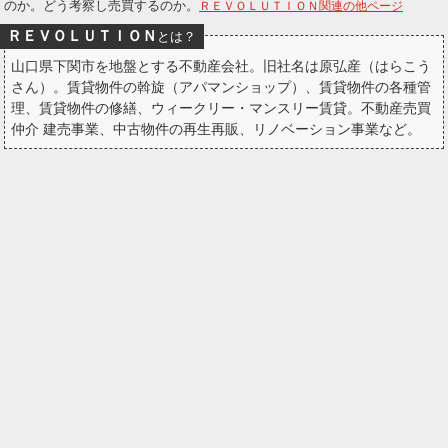
のか。どう考察し売買するのか。
ＲＥＶＯＬＵＴＩＯＮ関連の他ページ
ー
ＲＥＶＯＬＵＴＩＯＮ
とは？
ク
山口県下関市を地盤とする不動産会社。旧社名は原弘産（はらこう
さん）。賃貸物件の斡旋（アパマンショップ）、賃貸物件の各種管
理、賃貸物件の修繕、ウィークリー・マンスリー賃貸。不動産売買
仲介 建売事業、中古物件の再生再販、リノベーション事業など。