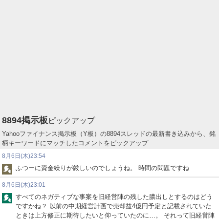
8894
掲示板
ピックアップ
Yahooファイナンス掲示板（Y板）の8894スレッドの最新書き込みから、銘
柄キーワードにマッチしたコメントをピックアップ
8月6日(木)23:54
ふつーに資金繰りが厳しいのでしょうね。 時間の問題ですね
8月6日(木)23:01
すべてのネガティブな事案を旧経営陣の残した膿出しとするのはどう
ですかね？ 以前の中期経営計画で売却益4億円予定と記載されていた
ときは上方修正に期待したいと仰っていたのに…。 それって旧経営陣