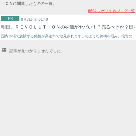
ＩＯＮに関連したものの一覧。
8894 レボリュ
株ブログ一覧
PR
8月7日(金)01:48
明日、ＲＥＶＯＬＵＴＩＯＮの株価がヤバい！？売るべきか？日
国内市場で急騰する銘柄が高確率で散見されます。のような銘柄を掴み、投資の
世界でチャンスを狙うなら信頼できる投資助言を得ることが重要です。弊社では
記事が見つかりませんでした。
投資戦略に困っている初心者の投資家様をサポートする環境を…