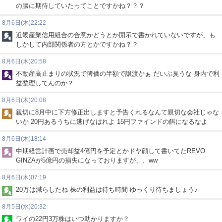
の膿に期待していたってことですかね？？？
8月6日(木)22:22
近畿産業信用組合の合意かどうとか開示で書かれていないですが、も
しかして内部関係者の方とかですかね？？
8月6日(木)20:58
不動産高止まりの状況で簿価の半額で譲渡かぁ だいぶ臭うな 身内で利
益整理してんのか？
8月6日(木)20:08
親切に8月中に下方修正出しますと予告くれるなんて親切な会社じゃな
いか 20円あるうちに逃げなはれよ 15円ファインドの餌になるなよ
8月6日(木)18:14
中期経営計画で売却益4億円を予定とかドヤ顔して書いてたREVO
GINZAが5億円の損失になっておりますが、、ww
8月6日(木)07:19
20万は減らしたね 株の利益は待ち時間 ゆっくり待ちましょう♪
8月5日(水)20:32
ワイの22円3万株はいつ助かりますか？