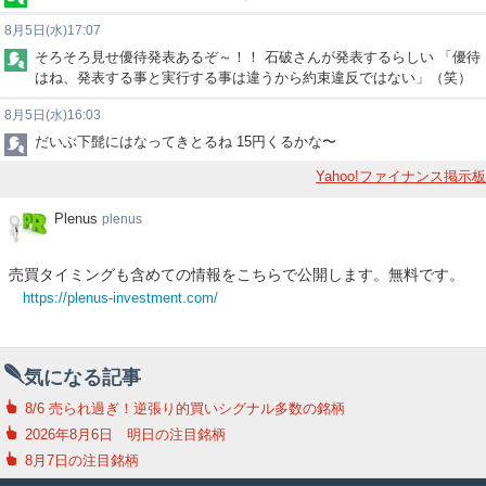
8月5日(水)17:07
そろそろ見せ優待発表あるぞ～！！ 石破さんが発表するらしい 「優待
はね、発表する事と実行する事は違うから約束違反ではない」（笑）
8月5日(水)16:03
だいぶ下髭にはなってきとるね 15円くるかな〜
Yahoo!ファイナンス掲示板
Plenus
Plenus
plenus
売買タイミングも含めての情報をこちらで公開します。無料です。
https://plenus-investment.com/
気になる記事
8/6 売られ過ぎ！逆張り的買いシグナル多数の銘柄
2026年8月6日 明日の注目銘柄
8月7日の注目銘柄