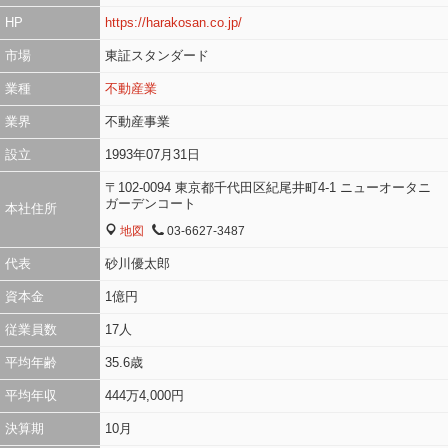
HP
https://harakosan.co.jp/
市場
東証スタンダード
業種
不動産業
業界
不動産事業
設立
1993年07月31日
〒102-0094 東京都千代田区紀尾井町4-1 ニューオータニ
ガーデンコート
本社住所
地図
03-6627-3487
MAP
TEL
代表
砂川優太郎
資本金
1億円
従業員数
17人
平均年齢
35.6歳
平均年収
444万4,000円
決算期
10月