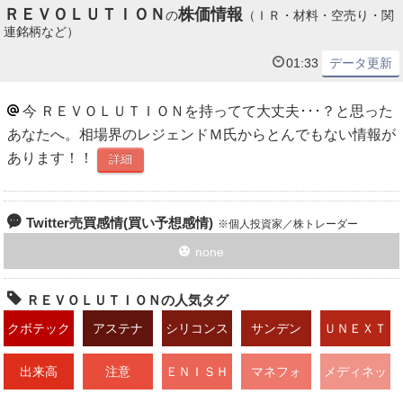
ＲＥＶＯＬＵＴＩＯＮ
株価情報
の
（ＩＲ・材料・空売り・関
連銘柄など）
01:33
データ更新
今 ＲＥＶＯＬＵＴＩＯＮを持ってて大丈夫･･･？と思った
あなたへ。相場界のレジェンドＭ氏からとんでもない情報が
あります！！
詳細
Twitter売買感情(買い予想感情)
個人投資家／株トレーダー
none
ＲＥＶＯＬＵＴＩＯＮの人気タグ
クボテック
アステナ
シリコンス
サンデン
ＵＮＥＸＴ
タ
出来高
注意
ＥＮＩＳＨ
マネフォ
メディネッ