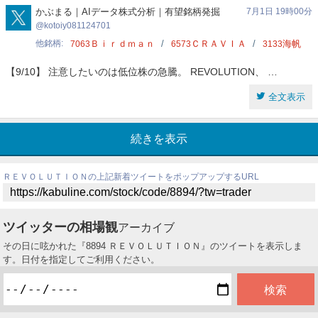
kotoiy081124701
かぶまる｜AIデータ株式分析｜有望銘柄発掘
7月1日 19時00分
kotoiy081124701
他銘柄
Ｂｉｒｄｍａｎ
ＣＲＡＶＩＡ
海帆
7063
6573
3133
【9/10】 注意したいのは低位株の急騰。 REVOLUTION、 …
全文表示
続きを表示
ＲＥＶＯＬＵＴＩＯＮの上記新着ツイートをポップアップするURL
ツイッターの相場観
アーカイブ
その日に呟かれた『8894 ＲＥＶＯＬＵＴＩＯＮ』のツイートを表示しま
す。日付を指定してご利用ください。