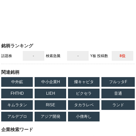
銘柄ランキング
話題株
-
検索急騰
-
Y板 投稿数
8位
関連銘柄
中外鉱
中小企業H
燦キャピタ
フルッタF
FHTHD
LIEH
ピクセラ
音通
キムラタン
RISE
タカラレベ
ランド
アルデプロ
アジア開発
小僧寿し
企業検索ワード