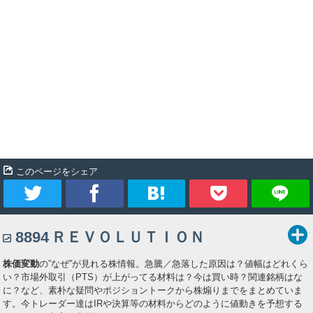
このページをシェア
ツ
シ
ブ
Pocket
8894
ＲＥＶＯＬＵＴＩＯＮ
イ
ェ
ッ
株価変動
の”なぜ”が見れる株情報。急騰／急落した原因は？値幅はどれくら
ー
ア
ク
い？市場外取引（PTS）が上がってる材料は？今は買い時？関連銘柄はな
に？など、素朴な疑問やポジショントークから株煽りまでをまとめていま
ト
マ
す。今トレーダー達はIRや決算等の材料からどのように値動きを予想する