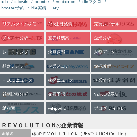
idle
idlewiki
booster
medicines
idleマクロ
booster予約
idle実績
ary
リアルタイム株価
2ch注目銘柄
売買シグナル
チャート分析
空売り残高
企業分析
レーティング
決算速報
財務データ
想定レンジ
企業スコア
銘柄診断
FISCOニュース
株探ニュース
企業情報
銘柄比較分析
売買予想
Yahoo掲示板
納税額
wikipedia
ブログ デイトレ
ＲＥＶＯＬＵＴＩＯＮ
企業情報
の
企業名
(株)ＲＥＶＯＬＵＴＩＯＮ（REVOLUTION Co., Ltd.）