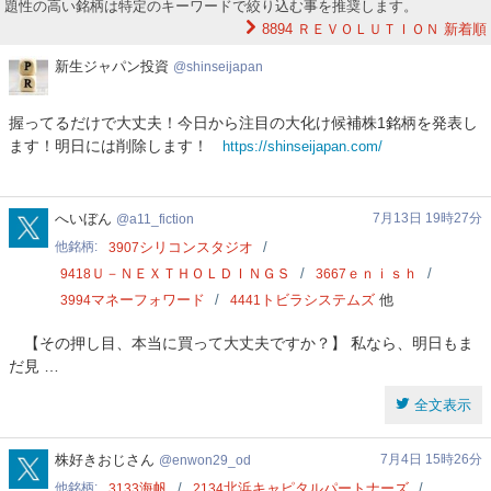
題性の高い銘柄は特定のキーワードで絞り込む事を推奨します。
8894 ＲＥＶＯＬＵＴＩＯＮ
新着順
新
新生ジャパン投資
shinseijapan
生
ジ
握ってるだけで大丈夫！今日から注目の大化け候補株1銘柄を発表し
ャ
ます！明日には削除します！
https://shinseijapan.com/
パ
ン
投
資
a11_fiction
へいぼん
7月13日 19時27分
a11_fiction
他銘柄
シリコンスタジオ
3907
Ｕ－ＮＥＸＴＨＯＬＤＩＮＧＳ
ｅｎｉｓｈ
9418
3667
マネーフォワード
トビラシステムズ
他
3994
4441
【その押し目、本当に買って大丈夫ですか？】 私なら、明日もま
だ見 …
全文表示
enwon29_od
株好きおじさん
7月4日 15時26分
enwon29_od
他銘柄
海帆
北浜キャピタルパートナーズ
3133
2134