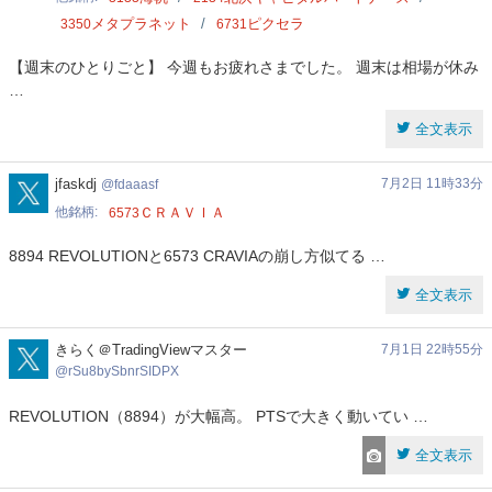
メタプラネット
ピクセラ
3350
6731
【週末のひとりごと】 今週もお疲れさまでした。 週末は相場が休み
…
全文表示
fdaaasf
jfaskdj
7月2日 11時33分
fdaaasf
他銘柄
ＣＲＡＶＩＡ
6573
8894 REVOLUTIONと6573 CRAVIAの崩し方似てる …
全文表示
rSu8bySbnrSIDPX
きらく＠TradingViewマスター
7月1日 22時55分
rSu8bySbnrSIDPX
REVOLUTION（8894）が大幅高。 PTSで大きく動いてい …
全文表示