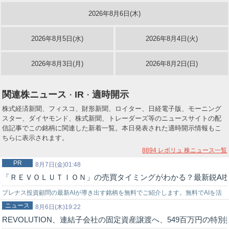
2026年8月6日(木)
2026年8月5日(水)
2026年8月4日(火)
2026年8月3日(月)
2026年8月2日(日)
関連株ニュース
IR
適時開示
・
・
株式経済新聞、フィスコ、財形新聞、ロイター、日経電子版、モーニング
スター、ダイヤモンド、株式新聞、トレーダーズ等のニュースサイトの配
信記事でこの銘柄に関連した新着一覧。本日発表された適時開示情報もこ
ちらに表示されます。
8894 レボリュ
株ニュース一覧
PR
8月7日(金)01:48
「ＲＥＶＯＬＵＴＩＯＮ」の売買タイミングがわかる？最新鋭AI
プレナス投資顧問の最新AIが導き出す銘柄を無料でご紹介します。無料でAIを活
ニュース
用した株式投資を始めてみませんか？上手く使いこなせれば…
8月6日(木)19:22
REVOLUTION、連結子会社の固定資産譲渡へ、549百万円の特