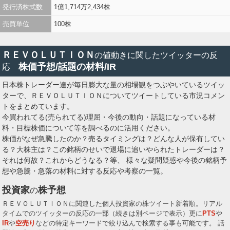
発行済株式数
1億1,714万2,434株
売買単位
100株
ＲＥＶＯＬＵＴＩＯＮ
の値動きに関したツイッターの反
株価予想/話題の材料/IR
応
日本株トレーダー達が毎日膨大な量の相場観をつぶやいているツイッ
ターで、ＲＥＶＯＬＵＴＩＯＮについてツイートしている市況コメン
トをまとめています。
今買われてる(売られてる)理屈・今後の動向・話題になっている材
料・目標株価について等を調べるのに活用ください。
株価がなぜ急騰したのか？売るタイミングは？どんな人が保有してい
る？大株主は？この銘柄のせいで退場に追いやられたトレーダーは？
それは何故？これからどうなる？等、 様々な疑問疑惑や今後の銘柄予
想や急騰・急落の材料に対する反応や考察の一覧。
投資家
株予想
の
ＲＥＶＯＬＵＴＩＯＮに関連した個人投資家の株ツイート新着順。リアル
タイムでのツイッターの反応の一部（続きは別ページで表示）更に
PTS
や
IR
や
空売り
などの特定キーワードで絞り込んで検索する事も可能です。 話