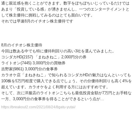
通じ親近感を抱くことができます。数字をぽちぽちいじっているだけでは
あまり「投資している感」が湧きませんし、一つのエンターテイメントと
して株主優待に挑戦してみるのはとても面白いです。
それでは早速8月のイチオシ株主優待です
8月のイチオシ株主優待
今回は数ある中でも特に優待利回りの高い3社を選んでみました。
コシダカHD(2157) 「まねきねこ」2,000円分の券
ライトオン(7445) 3,000円分の買物券
吉野家(9861) 3,000円分の食事券
カラオケ店「まねきねこ」で知られるコシダカHDの魅力はなんといっても
100株を5万円程度で購入できる点でしょう。その分優待利回りも高く4%を
超えています。カラオケをよく利用する方にはおすすめです。
そして、次に洋服店のライトオンこちらも最低投資金額が7万円とお手軽な
一方、3,000円分の食事券を得ることができるという点が…
https://breakout2.com/2021/08/24/8gatu-yutai/