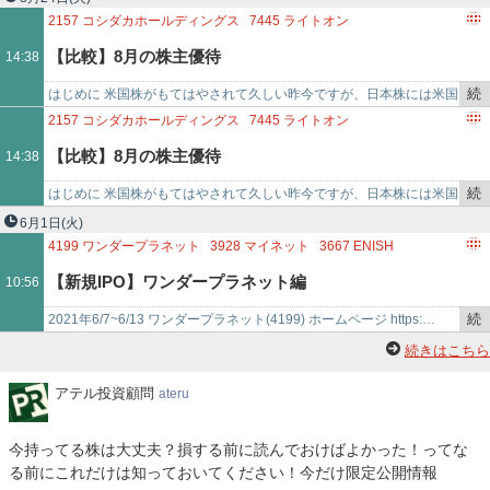
2157
コシダカホールディングス
7445
ライトオン
9861
吉野家ホールディングス
2882
イートアンドホールディングス
【比較】8月の株主優待
14:38
3543
コメダホールディングス
7581
サイゼリヤ
7630
壱番屋
8200
リンガーハット
9942
ジョイフル
9946
ミニストップ
続
はじめに 米国株がもてはやされて久しい昨今ですが、日本株には米国
7603
マックハウス
7829
サマンサタバサジャパンリミテッド
き
株にない大きな魅力があります。そう、株主優待です。 いつも画面上
2157
コシダカホールディングス
7445
ライトオン
を
の数…
9861
吉野家ホールディングス
2882
イートアンドホールディングス
【比較】8月の株主優待
14:38
記
3543
コメダホールディングス
7581
サイゼリヤ
7630
壱番屋
事
8200
リンガーハット
9942
ジョイフル
9946
ミニストップ
続
はじめに 米国株がもてはやされて久しい昨今ですが、日本株には米国
で
7603
マックハウス
7829
サマンサタバサジャパンリミテッド
き
株にない大きな魅力があります。そう、株主優待です。 いつも画面上
6月1日
(火)
を
の数…
4199
ワンダープラネット
3928
マイネット
3667
ENISH
記
3672
オルトプラス
【新規IPO】ワンダープラネット編
10:56
事
で
続
2021年6/7~6/13 ワンダープラネット(4199) ホームページ https:…
き
続きはこちら
を
記
ア
アテル投資顧問
ateru
テ
事
ル
で
今持ってる株は大丈夫？損する前に読んでおけばよかった！ってな
投
る前にこれだけは知っておいてください！今だけ限定公開情報
資