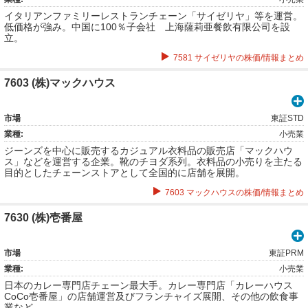
イタリアンファミリーレストランチェーン「サイゼリヤ」等を運営。
低価格が強み。中国に100％子会社 上海薩莉亜餐飲有限公司を設
立。
7581 サイゼリヤの株価/情報まとめ
7603 (株)マックハウス
市場
東証STD
業種:
小売業
ジーンズを中心に販売するカジュアル衣料品の販売店「マックハウ
ス」などを運営する企業。靴のチヨダ系列。衣料品の小売りを主たる
目的としたチェーンストアとして全国的に店舗を展開。
7603 マックハウスの株価/情報まとめ
7630 (株)壱番屋
市場
東証PRM
業種:
小売業
日本のカレー専門店チェーン最大手。カレー専門店「カレーハウス
CoCo壱番屋」の店舗運営及びフランチャイズ展開、その他の飲食事
業など。