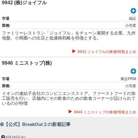
9942 (株)ジョイフル
市場
福証
業種:
小売業
ファミリーレストラン「ジョイフル」をチェーン展開する企業。九州
地盤。小商圏への出店と低価格戦略を特徴とする。
9942 ジョイフルの株価/情報まとめ
9946 ミニストップ(株)
市場
東証PRM
業種:
小売業
イオンの連結子会社のコンビニエンスストア。ファーストフードの加
工販売を行い、店舗内にその飲食のための飲食コーナーが設けられて
いるのが特徴
9946 ミニストップの株価/情報まとめ
【公式】BreakOut２の新着記事
8月24日
(火)