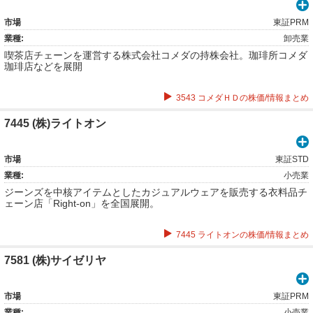
市場
東証PRM
業種:
卸売業
喫茶店チェーンを運営する株式会社コメダの持株会社。珈琲所コメダ
珈琲店などを展開
3543 コメダＨＤの株価/情報まとめ
7445 (株)ライトオン
市場
東証STD
業種:
小売業
ジーンズを中核アイテムとしたカジュアルウェアを販売する衣料品チ
ェーン店「Right-on」を全国展開。
7445 ライトオンの株価/情報まとめ
7581 (株)サイゼリヤ
市場
東証PRM
業種:
小売業