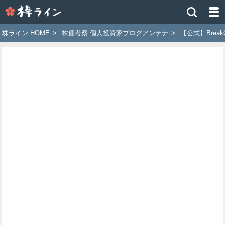
株
ラ
イ
株ライン HOME
>
株価考察 個人投資家ブログアンテナ
>
【公式】Break
ン
［ツ
イ
ッ
タ
ー
で
株
価
予
想
お
す
す
め
銘
柄］