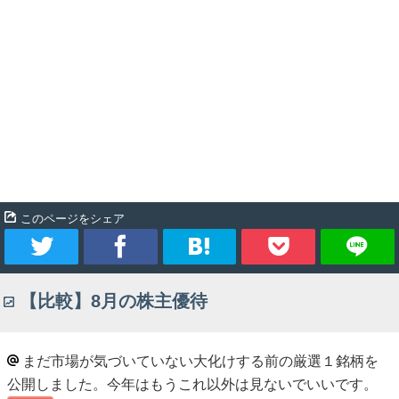
このページをシェア
ツ
シ
ブ
Pocket
【比較】8月の株主優待
イ
ェ
ッ
ー
ア
ク
まだ市場が気づいていない大化けする前の厳選１銘柄を
公開しました。今年はもうこれ以外は見ないでいいです。
ト
マ