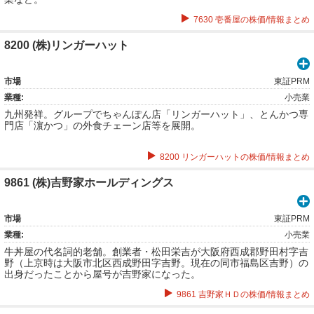
7630 壱番屋の株価/情報まとめ
8200 (株)リンガーハット
市場
東証PRM
業種:
小売業
九州発祥。グループでちゃんぽん店「リンガーハット」、とんかつ専
門店「濵かつ」の外食チェーン店等を展開。
8200 リンガーハットの株価/情報まとめ
9861 (株)吉野家ホールディングス
市場
東証PRM
業種:
小売業
牛丼屋の代名詞的老舗。創業者・松田栄吉が大阪府西成郡野田村字吉
野（上京時は大阪市北区西成野田字吉野。現在の同市福島区吉野）の
出身だったことから屋号が吉野家になった。
9861 吉野家ＨＤの株価/情報まとめ