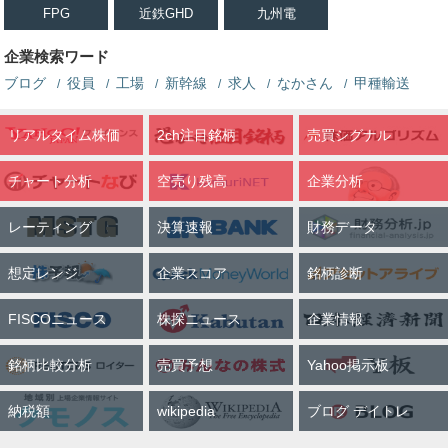
FPG
近鉄GHD
九州電
企業検索ワード
ブログ
役員
工場
新幹線
求人
なかさん
甲種輸送
リアルタイム株価
2ch注目銘柄
売買シグナル
チャート分析
空売り残高
企業分析
レーティング
決算速報
財務データ
想定レンジ
企業スコア
銘柄診断
FISCOニュース
株探ニュース
企業情報
銘柄比較分析
売買予想
Yahoo掲示板
納税額
wikipedia
ブログ デイトレ