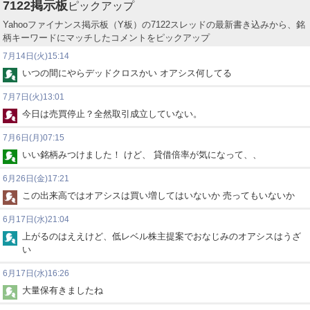
7122
掲示板
ピックアップ
Yahooファイナンス掲示板（Y板）の7122スレッドの最新書き込みから、銘
柄キーワードにマッチしたコメントをピックアップ
7月14日(火)15:14
いつの間にやらデッドクロスかい オアシス何してる
7月7日(火)13:01
今日は売買停止？全然取引成立していない。
7月6日(月)07:15
いい銘柄みつけました！ けど、 貸借倍率が気になって、、
6月26日(金)17:21
この出来高ではオアシスは買い増してはいないか 売ってもいないか
6月17日(水)21:04
上がるのはええけど、低レベル株主提案でおなじみのオアシスはうざ
い
6月17日(水)16:26
大量保有きましたね