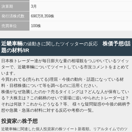
決算期
3月
発行済株式数
690万8,359株
売買単位
100株
近畿車輛
株価予想/話
の値動きに関したツイッターの反応
題の材料/IR
日本株トレーダー達が毎日膨大な量の相場観をつぶやいているツイッ
ターで、近畿車輛についてツイートしている市況コメントをまとめて
います。
今買われてる(売られてる)理屈・今後の動向・話題になっている材
料・目標株価について等を調べるのに活用ください。
株価がなぜ急騰したのか？売るタイミングは？どんな人が保有してい
る？大株主は？この銘柄のせいで退場に追いやられたトレーダーは？
それは何故？これからどうなる？等、 様々な疑問疑惑や今後の銘柄予
想や急騰・急落の材料に対する反応や考察の一覧。
投資家
株予想
の
近畿車輛に関連した個人投資家の株ツイート新着順。リアルタイムでのツ