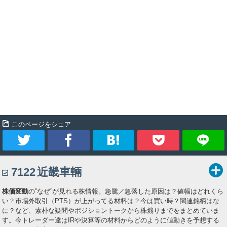
このページをシェア
ツ
シ
ブ
Pocket
7122
近畿車輛
イ
ェ
ッ
株価変動
の”なぜ”が見れる株情報。急騰／急落した原因は？値幅はどれくら
ー
ア
ク
い？市場外取引（PTS）が上がってる材料は？今は買い時？関連銘柄はな
に？など、素朴な疑問やポジショントークから株煽りまでをまとめていま
ト
マ
す。今トレーダー達はIRや決算等の材料からどのように値動きを予想する