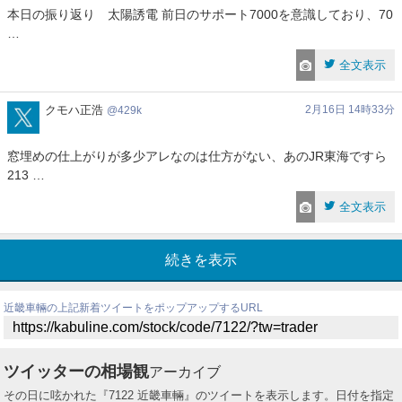
本日の振り返り 太陽誘電 前日のサポート7000を意識しており、70
…
全文表示
429k
クモハ正浩
2月16日 14時33分
429k
窓埋めの仕上がりが多少アレなのは仕方がない、あのJR東海ですら
213 …
全文表示
続きを表示
近畿車輛の上記新着ツイートをポップアップするURL
ツイッターの相場観
アーカイブ
その日に呟かれた『7122 近畿車輛』のツイートを表示します。日付を指定