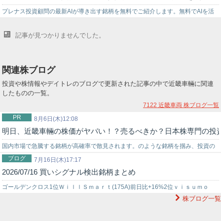
プレナス投資顧問の最新AIが導き出す銘柄を無料でご紹介します。無料でAIを活
用した株式投資を始めてみませんか？上手く使いこなせれば…
記事が見つかりませんでした。
関連株ブログ
投資や株情報やデイトレのブログで更新された記事の中で近畿車輛に関連
したものの一覧。
7122 近畿車両
株ブログ一覧
PR
8月6日(木)12:08
明日、近畿車輛の株価がヤバい！？売るべきか？日本株専門の投
国内市場で急騰する銘柄が高確率で散見されます。のような銘柄を掴み、投資の
ブログ
世界でチャンスを狙うなら信頼できる投資助言を得ることが重要です。弊社では
7月16日(木)17:17
2026/07/16 買いシグナル検出銘柄まとめ
投資戦略に困っている初心者の投資家様をサポートする環境を…
ゴールデンクロス1位ＷｉｌｌＳｍａｒｔ(175A)前日比+16%2位ｖｉｓｕｍｏ
株ブログ一覧
(303A)前日比-0.9%3位リミックスポイント(3825)前日比…