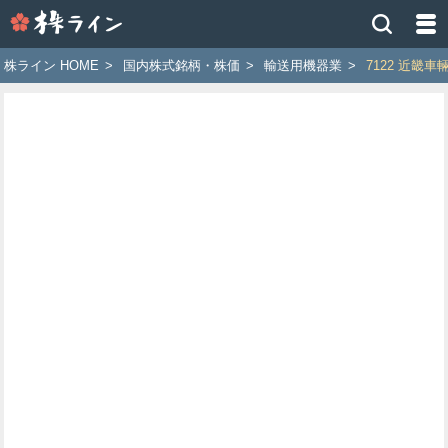
株
ラ
イ
株ライン HOME
>
国内株式銘柄・株価
>
輸送用機器業
>
7122 近畿車
ン
［ツ
イ
ッ
タ
ー
で
株
価
予
想
お
す
す
め
銘
柄］