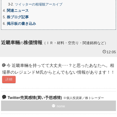
3-2
ツイッターの相場観アーカイブ
関連ニュース
4
株ブログ記事
5
掲示板の書き込み
6
近畿車輛
株価情報
の
（ＩＲ・材料・空売り・関連銘柄など）
12:05
今 近畿車輛を持ってて大丈夫･･･？と思ったあなたへ。相
場界のレジェンドＭ氏からとんでもない情報があります！！
詳細
Twitter売買感情(買い予想感情)
個人投資家／株トレーダー
none