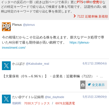
イッターの反応の一部（続きは別ページで表示）更に
PTS
や
IR
や
空売り
な
どの特定キーワードで絞り込んで検索する事も可能です。 話題性の高い銘
柄は特定のキーワードで絞り込む事を推奨します。
7122 近畿車輛
新着順
Plenus
Plenus
plenus
今の相場だからこそ仕込める株を教えます。膨大なデータ処理で導
いたAI分析で最も期待値が高い銘柄です。
https://plenus-
investment.com/
Kabubake_real
かぶばけ
6月17日 20時04分
Kabubake_real
【大量保有（0％→6.96％）】 ・企業名：近畿車輛（7122） ・ …
全文表示
tai_daytrade
たい@デイトレ記録用
5月15日 22時09分
tai_daytrade
他銘柄
スプリックス
太陽誘電
7030
6976