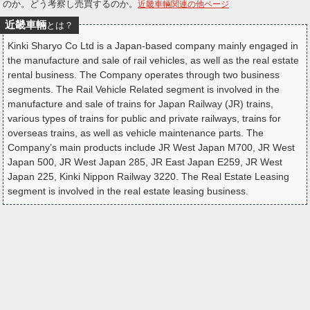
のか。どう考察し売買するのか。
近畿車輛関連の他ページ
ー
近畿車輛
とは？
ク
Kinki Sharyo Co Ltd is a Japan-based company mainly engaged in
the manufacture and sale of rail vehicles, as well as the real estate
rental business. The Company operates through two business
segments. The Rail Vehicle Related segment is involved in the
manufacture and sale of trains for Japan Railway (JR) trains,
various types of trains for public and private railways, trains for
overseas trains, as well as vehicle maintenance parts. The
Company’s main products include JR West Japan M700, JR West
Japan 500, JR West Japan 285, JR East Japan E259, JR West
Japan 225, Kinki Nippon Railway 3220. The Real Estate Leasing
segment is involved in the real estate leasing business.