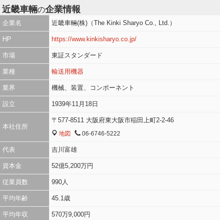
近畿車輛
企業情報
の
企業名
近畿車輛(株)（The Kinki Sharyo Co., Ltd.）
HP
https://www.kinkisharyo.co.jp/
市場
東証スタンダード
業種
輸送用機器
業界
機械、装置、コンポーネント
設立
1939年11月18日
〒577-8511 大阪府東大阪市稲田上町2-2-46
本社住所
地図
06-6746-5222
MAP
TEL
代表
吉川富雄
資本金
52億5,200万円
従業員数
990人
平均年齢
45.1歳
平均年収
570万9,000円