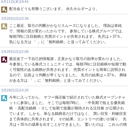
6月11日(木)19:44
配当金どうも有難うございます。 永久ホルダーより。
3月29日(日)23:38
ここ最近、取引の判断がかなりスムーズになりました。 理由は単純
で、情報の質が変わったからです。 参加している株式グループでは、
毎朝7時に注目銘柄と売買ポイントが共有されます。 先月は＋37％。
気になる方は 「 」に「無料銘柄」と送ってみてください。
3月29日(日)22:08
最近改了一下自己的情報源，正直かなり取引の効率が変わりました。
今参加している株式コミュニティでは、毎朝7時に注目銘柄や短期で動
く可能性のある銘柄が共有されます。 売買ポイントも簡単に説明され
るので、以前より判断が早くなりました。 先月の結果は＋37％。 興味
がある方は 「 」に「無料銘柄」と送ってみてください。
3月29日(日)14:20
今年に入ってから、 ヤフー掲示板で紹介されていた株式オープンチャ
ットに参加しました。 そこでは毎朝7時に、 ・中長期で狙える優良銘
柄 ・高配当銘柄 ・そして短期で急騰が期待される注目株 が公開され
ています。 しかも、単なる銘柄名だけではなく、 買い目安・利確目安
まで具体的に共有されます。 その結果、エントリーの迷いが減り、 先
月は＋35％の成果を出すことができました。 驚いたのは、 これらの情