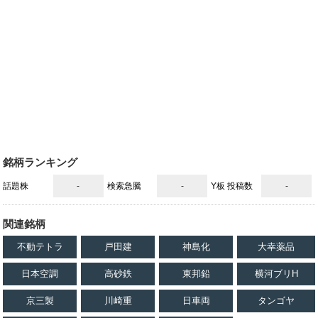
銘柄ランキング
話題株
-
検索急騰
-
Y板 投稿数
-
関連銘柄
不動テトラ
戸田建
神島化
大幸薬品
日本空調
高砂鉄
東邦鉛
横河ブリH
京三製
川崎重
日車両
タンゴヤ