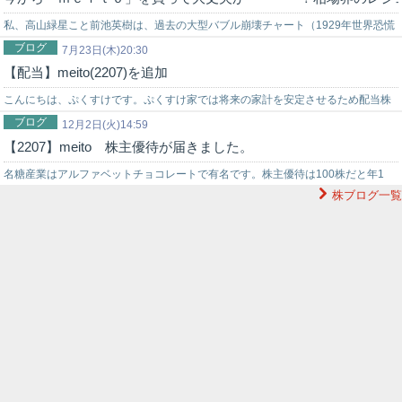
私、高山緑星こと前池英樹は、過去の大型バブル崩壊チャート（1929年世界恐慌
ブログ
時のNYダウ暴落チャート…
7月23日(木)20:30
【配当】meito(2207)を追加
こんにちは、ぷくすけです。ぷくすけ家では将来の家計を安定させるため配当株
ブログ
へ投資してます。配当金が貰えるようになると、寝ててもお金が入ってきますか
12月2日(火)14:59
【2207】meito 株主優待が届きました。
らね…
名糖産業はアルファベットチョコレートで有名です。株主優待は100株だと年1
株ブログ一覧
回、200株以上だと年2回で頂けます。美味しいお菓子の詰め合わせをたくさん…