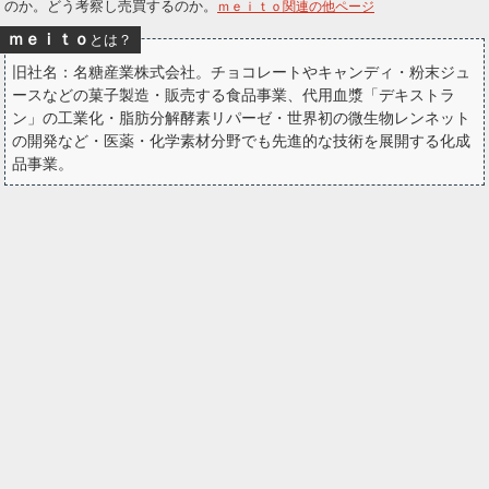
のか。どう考察し売買するのか。
ｍｅｉｔｏ関連の他ページ
ー
ｍｅｉｔｏ
とは？
ク
旧社名：名糖産業株式会社。チョコレートやキャンディ・粉末ジュ
ースなどの菓子製造・販売する食品事業、代用血漿「デキストラ
ン」の工業化・脂肪分解酵素リパーゼ・世界初の微生物レンネット
の開発など・医薬・化学素材分野でも先進的な技術を展開する化成
品事業。