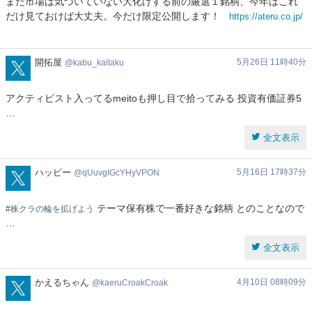
まだ市場は気づいていない大化けする前の厳選１銘柄、今年はこれ
投
だけ見ておけば大丈夫。今だけ限定公開します！
https://ateru.co.jp/
資
顧
問
kabu_kaitaku
開拓屋
5月26日 11時40分
kabu_kaitaku
アクティビスト入ってるmeitoも押し目で拾ってみる 投資有価証券5
…
全文表示
qUuvgIGcYHyVPON
ハッピー
5月16日 17時37分
qUuvgIGcYHyVPON
テーマ保有株で一番好きな銘柄 とのことなので
#株クラの輪を拡げよう
…
全文表示
kaeruCroakCroak
かえるちゃん
4月10日 08時09分
kaeruCroakCroak