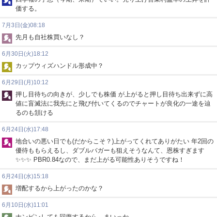
価する。
7月3日(金)08:18
先月も自社株買いなし？
6月30日(火)18:12
カップウィズハンドル形成中？
6月29日(月)10:12
押し目待ちの向きが、少しでも株価 が上がると押し目待ち出来ずに高
値に盲滅法に我先にと飛び付いてくるのでチャートが良化の一途を辿
るのも頷ける
6月24日(水)17:48
地合いの悪い日でも(だからこそ？)上がってくれてありがたい 年2回の
優待ももらえるし、ダブルバガーも狙えそうなんて、恩株すぎます
✨✨✨ PBR0.84なので、まだ上がる可能性ありそうですね！
6月24日(水)15:18
増配するから上がったのかな？
6月10日(水)11:01
ナンピンしても回復するから、まいっか