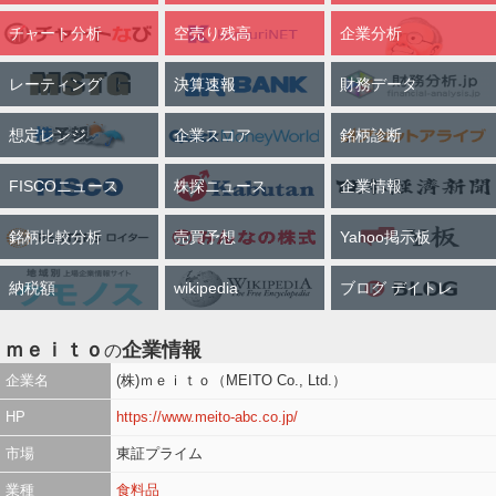
チャート分析
空売り残高
企業分析
レーティング
決算速報
財務データ
想定レンジ
企業スコア
銘柄診断
FISCOニュース
株探ニュース
企業情報
銘柄比較分析
売買予想
Yahoo掲示板
納税額
wikipedia
ブログ デイトレ
ｍｅｉｔｏ
企業情報
の
企業名
(株)ｍｅｉｔｏ（MEITO Co., Ltd.）
HP
https://www.meito-abc.co.jp/
市場
東証プライム
業種
食料品