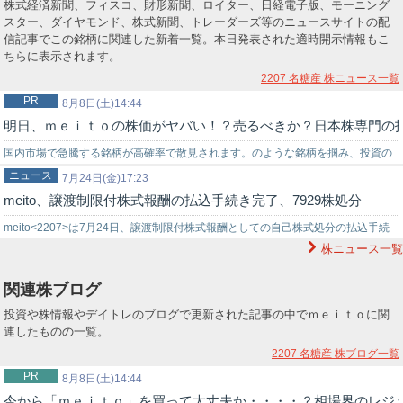
株式経済新聞、フィスコ、財形新聞、ロイター、日経電子版、モーニング
スター、ダイヤモンド、株式新聞、トレーダーズ等のニュースサイトの配
信記事でこの銘柄に関連した新着一覧。本日発表された適時開示情報もこ
ちらに表示されます。
2207 名糖産
株ニュース一覧
PR
8月8日(土)14:44
明日、ｍｅｉｔｏの株価がヤバい！？売るべきか？日本株専門の
国内市場で急騰する銘柄が高確率で散見されます。のような銘柄を掴み、投資の
ニュース
世界でチャンスを狙うなら信頼できる投資助言を得ることが重要です。弊社では
7月24日(金)17:23
meito、譲渡制限付株式報酬の払込手続き完了、7929株処分
投資戦略に困っている初心者の投資家様をサポートする環境を…
meito<2207>は7月24日、譲渡制限付株式報酬としての自己株式処分の払込手続
株ニュース一覧
きが完了したと発表した。同社は6月25日の取締役会で決議した処分…
関連株ブログ
投資や株情報やデイトレのブログで更新された記事の中でｍｅｉｔｏに関
連したものの一覧。
2207 名糖産
株ブログ一覧
PR
8月8日(土)14:44
今から「ｍｅｉｔｏ」を買って大丈夫か・・・・？相場界のレジ