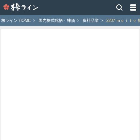
株
ラ
イ
株ライン HOME
>
国内株式銘柄・株価
>
食料品業
>
2207 ｍｅｉｔｏ
ン
［ツ
イ
ッ
タ
ー
で
株
価
予
想
お
す
す
め
銘
柄］