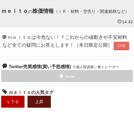
ｍｅｉｔｏ
株価情報
の
（ＩＲ・材料・空売り・関連銘柄など）
14:42
ｍｅｉｔｏは今危ない！？これからの値動きや不安材料
など全ての疑問にお答えします！［本日限定公開］
詳細
Twitter売買感情(買い予想感情)
個人投資家／株トレーダー
none
ｍｅｉｔｏの人気タグ
ＬＴＤ
上昇