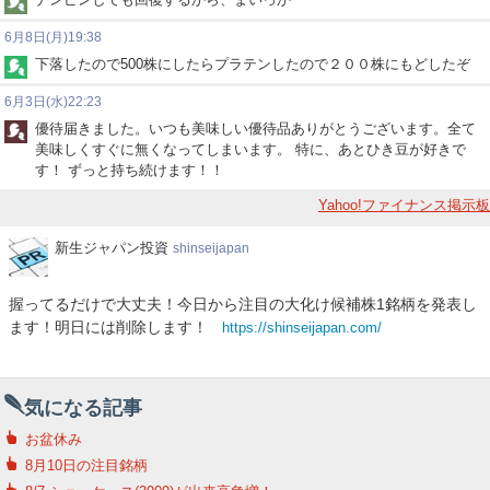
6月8日(月)19:38
下落したので500株にしたらプラテンしたので２００株にもどしたぞ
6月3日(水)22:23
優待届きました。いつも美味しい優待品ありがとうございます。全て
美味しくすぐに無くなってしまいます。 特に、あとひき豆が好きで
す！ ずっと持ち続けます！！
Yahoo!ファイナンス掲示板
新
新生ジャパン投資
shinseijapan
生
ジ
握ってるだけで大丈夫！今日から注目の大化け候補株1銘柄を発表し
ャ
ます！明日には削除します！
https://shinseijapan.com/
パ
ン
投
資
気になる記事
お盆休み
8月10日の注目銘柄