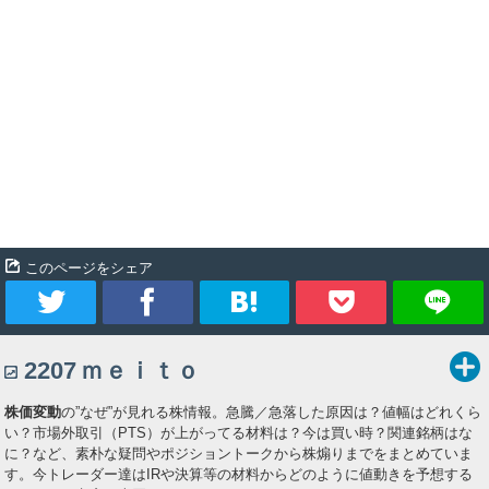
このページをシェア
ツ
シ
ブ
Pocket
2207
ｍｅｉｔｏ
イ
ェ
ッ
株価変動
の”なぜ”が見れる株情報。急騰／急落した原因は？値幅はどれくら
ー
ア
ク
い？市場外取引（PTS）が上がってる材料は？今は買い時？関連銘柄はな
に？など、素朴な疑問やポジショントークから株煽りまでをまとめていま
ト
マ
す。今トレーダー達はIRや決算等の材料からどのように値動きを予想する