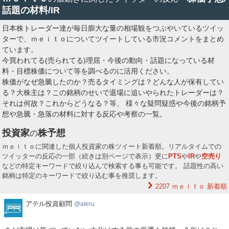
話題の材料/IR
日本株トレーダー達が毎日膨大な量の相場観をつぶやいているツイッ
ターで、ｍｅｉｔｏについてツイートしている市況コメントをまとめ
ています。
今買われてる(売られてる)理屈・今後の動向・話題になっている材
料・目標株価について等を調べるのに活用ください。
株価がなぜ急騰したのか？売るタイミングは？どんな人が保有してい
る？大株主は？この銘柄のせいで退場に追いやられたトレーダーは？
それは何故？これからどうなる？等、 様々な疑問疑惑や今後の銘柄予
想や急騰・急落の材料に対する反応や考察の一覧。
投資家
株予想
の
ｍｅｉｔｏに関連した個人投資家の株ツイート新着順。リアルタイムでの
ツイッターの反応の一部（続きは別ページで表示）更に
PTS
や
IR
や
空売り
などの特定キーワードで絞り込んで検索する事も可能です。 話題性の高い
銘柄は特定のキーワードで絞り込む事を推奨します。
2207 ｍｅｉｔｏ
新着順
ア
アテル投資顧問
ateru
テ
ル