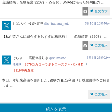
合議結果：名糖産業(2207) ・めるお：SMA5に沿った急勾配の …
全文表示
shibapapa_note
しばパパ | 投資×育児
3月16日 15時46分
shibapapa_note
【私が皆さんに紹介するおすすめ株銘柄】 名糖産業（2207） …
全文表示
soravke55
そらぶ 高配当株好き
3月4日 23時02分
soravke55
他銘柄
コカコーラボトラーズジャパンＨＤ
2579
中央倉庫
9319
本日、年初来高値を更新した3銘柄の 配当利回りと株主優待をご紹介
しま …
全文表示
続きを表示