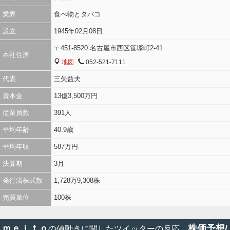
業界
食べ物とタバコ
設立
1945年02月08日
〒451-8520 名古屋市西区笹塚町2-41
本社住所
地図
052-521-7111
MAP
TEL
代表
三矢益夫
資本金
13億3,500万円
従業員数
391人
平均年齢
40.9歳
平均年収
587万円
決算期
3月
発行済株式数
1,728万9,308株
売買単位
100株
ｍｅｉｔｏ
株価予想/
の値動きに関したツイッターの反応