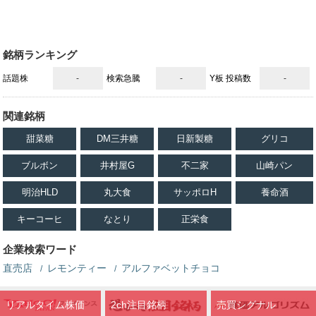
銘柄ランキング
話題株
-
検索急騰
-
Y板 投稿数
-
関連銘柄
甜菜糖
DM三井糖
日新製糖
グリコ
ブルボン
井村屋G
不二家
山崎パン
明治HLD
丸大食
サッポロH
養命酒
キーコーヒ
なとり
正栄食
企業検索ワード
直売店
レモンティー
アルファベットチョコ
リアルタイム株価
2ch注目銘柄
売買シグナル