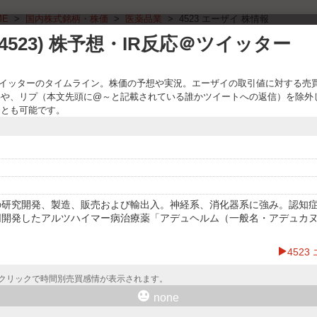
ME
>
国内株式銘柄・株価
>
医薬品業
>
4523 エーザイ 株情報
523
エーザイ
なぜ”が見れる株情報。急騰／急落した原因は？値幅はどれくらい？市場外取引
ショントークから株煽りまでをまとめています。今トレーダー達はIRや決算
の他ページ
は？
カー。医薬品の研究開発、製造、販売および輸出入。神経系、消化器系
ツハイマー病治療薬「アデュヘルム（一般名・アデュカヌマブ）」がFD