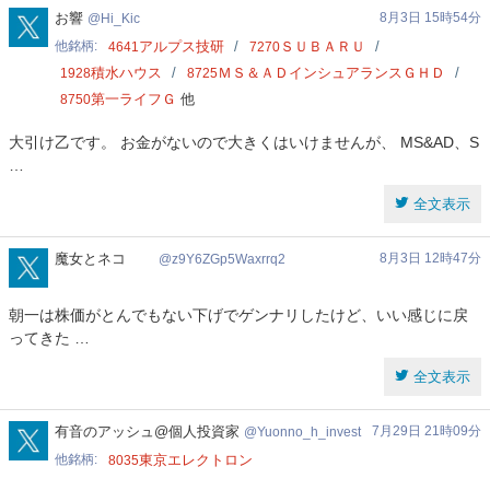
Hi_Kic
お響
8月3日 15時54分
Hi_Kic
他銘柄
アルプス技研
ＳＵＢＡＲＵ
4641
7270
積水ハウス
ＭＳ＆ＡＤインシュアランスＧＨＤ
1928
8725
第一ライフＧ
他
8750
大引け乙です。 お金がないので大きくはいけませんが、 MS&AD、S
…
全文表示
z9Y6ZGp5Waxrrq2
魔女とネコ
8月3日 12時47分
z9Y6ZGp5Waxrrq2
朝一は株価がとんでもない下げでゲンナリしたけど、いい感じに戻
ってきた …
全文表示
Yuonno_h_invest
有音のアッシュ@個人投資家
7月29日 21時09分
Yuonno_h_invest
他銘柄
東京エレクトロン
8035