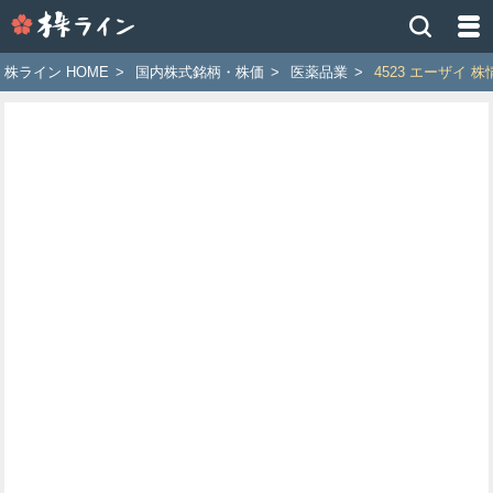
株
ラ
イ
株ライン HOME
>
国内株式銘柄・株価
>
医薬品業
>
4523 エーザイ 株
ン
［ツ
イ
ッ
タ
ー
で
株
価
予
想
お
す
す
め
銘
柄］