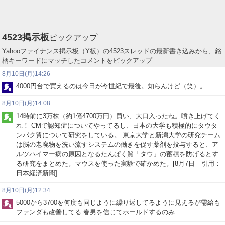
4523
掲示板
ピックアップ
Yahooファイナンス掲示板（Y板）の4523スレッドの最新書き込みから、銘
柄キーワードにマッチしたコメントをピックアップ
8月10日(月)14:26
4000円台で買えるのは今日が今世紀で最後。知らんけど（笑）。
8月10日(月)14:08
14時前に3万株（約1億4700万円）買い、大口入ったね。噴き上げてく
れ！ CMで認知症についてやってるし、日本の大学も積極的にタウタ
ンパク質について研究をしている。 東京大学と新潟大学の研究チーム
は脳の老廃物を洗い流すシステムの働きを促す薬剤を投与すると、ア
ルツハイマー病の原因となるたんぱく質「タウ」の蓄積を防げるとす
る研究をまとめた。マウスを使った実験で確かめた。[8月7日 引用：
日本経済新聞]
8月10日(月)12:34
5000から3700を何度も同じように繰り返してるように見えるが需給も
ファンダも改善してる 春男を信じてホールドするのみ