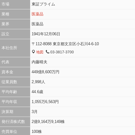
市場
東証プライム
業種
医薬品
業界
医薬品
設立
1941年12月06日
〒112-8088 東京都文京区小石川4-6-10
本社住所
地図
03-3817-3700
MAP
TEL
代表
内藤晴夫
資本金
449億8,600万円
従業員数
2,998人
平均年齢
44.6歳
平均年収
1,055万6,563円
決算期
3月
発行済株式数
2億9,164万9,149株
売買単位
100株