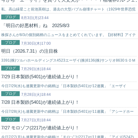
私、高山緑星こと前池英樹は、過去の大型バブル崩壊チャート（1929年世界恐慌
ブログ
時のNYダウ暴落チャート…
8月3日(月)23:44
「明日の好悪材料」ね 2025/8/3
株探さんが8/3の個別銘柄のニュースをまとめてくれています。【好材料】アイテ
ブログ
ィメディア＜2148＞[東証Ｐ]4-6月期(1Q)最終は44％増益で着地…
7月30日(木)17:00
明日（2026.7.31）の注目株
3391(株)ツルハホールディングス4523エーザイ(株)8136(株)サンリオ8630ＳＯＭ
ブログ
ＰＯホールディングス(株)
7月29日(水)18:44
7/29 日本製鉄(5401)が連続値上がり！
今日7/29(水)も連騰更新中の銘柄は「日本製鉄(5401)が12連騰」「エーザイ
ブログ
(4523)が9連騰」「学究社(9769)が9連騰」「ケーズホール…
7月28日(火)18:44
7/28 日本製鉄(5401)が連続値上がり！
今日7/28(火)も連騰更新中の銘柄は「日本製鉄(5401)が11連騰」「アシードホー
ブログ
ルディングス(9959)が8連騰」「エーザイ(4523)が8連…
7月27日(月)18:44
7/27 モロゾフ(2217)が連続値上がり！
今日7/27(月)も連騰更新中の銘柄は「モロゾフ(2217)が11連騰」「アイズ(5242)