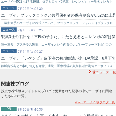
エーザイ<4523>は7月29日、抗アミロイドβ抗体「レケンビ」（一般名：レカネ
ニュース
マブ）のグローバルでの売上収益（監査前数値）が、2026年度第1四半…
7月22日(水)08:39
エーザイ、ブラックロックと共同保有者の保有割合が8.52%に上
製薬大手のエーザイの株式について、ブラックロック・ジャパン（ブラックロ
ニュース
ック）と共同保有者の保有割合が上昇したことが判明した。 ブラックロック・
7月16日(木)05:25
製薬3社の中計を「三匹の子ぶた」にたとえると…レンガの家は第
ジャ…
第一三共、アステラス製薬、エーザイという内資のレガシーファーマ3社がこの
ニュース
度、中期経営計画をそれぞれ発表し、三社三様の方向性を打ち出した。それぞれ
7月14日(火)09:37
エーザイ、「レケンビ」皮下注の初期療法が米FDA承認、8月下
の中…
静脈内投与との切り替えも可能、通院・医療現場の負担軽減に期待エーザイ＜４
株ニュース一覧
５２３＞（東証プライム）は７月１４日、バイオジェンと共同開発する抗Ａβ抗体
「…
関連株ブログ
投資や株情報やデイトレのブログで更新された記事の中でエーザイに関連
したものの一覧。
4523 エーザイ
株ブログ一覧
PR
8月10日(月)16:36
今から「エーザイ」を買って大丈夫か・・・・？相場界のレジェ