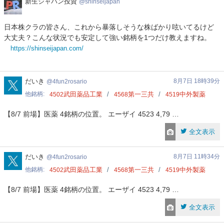
新
新生ジャパン投資
shinseijapan
生
ジ
日本株クラの皆さん、これから暴落しそうな株ばかり呟いてるけど
ャ
大丈夫？こんな状況でも安定して強い銘柄を1つだけ教えますね。
パ
https://shinseijapan.com/
ン
投
資
4fun2rosario
だいき
8月7日 18時39分
4fun2rosario
他銘柄
武田薬品工業
第一三共
中外製薬
4502
4568
4519
【8/7 前場】医薬 4銘柄の位置。 エーザイ 4523 4,79 …
全文表示
4fun2rosario
だいき
8月7日 11時34分
4fun2rosario
他銘柄
武田薬品工業
第一三共
中外製薬
4502
4568
4519
【8/7 前場】医薬 4銘柄の位置。 エーザイ 4523 4,79 …
全文表示