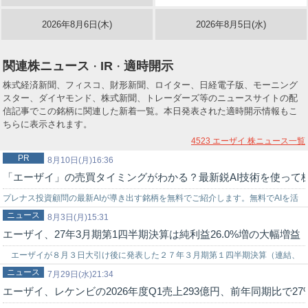
2026年8月6日(木)
2026年8月5日(水)
関連株ニュース
IR
適時開示
・
・
株式経済新聞、フィスコ、財形新聞、ロイター、日経電子版、モーニング
スター、ダイヤモンド、株式新聞、トレーダーズ等のニュースサイトの配
信記事でこの銘柄に関連した新着一覧。本日発表された適時開示情報もこ
ちらに表示されます。
4523 エーザイ
株ニュース一覧
PR
8月10日(月)16:36
「エーザイ」の売買タイミングがわかる？最新鋭AI技術を使って
プレナス投資顧問の最新AIが導き出す銘柄を無料でご紹介します。無料でAIを活
ニュース
用した株式投資を始めてみませんか？上手く使いこなせれば…
8月3日(月)15:31
エーザイ、27年3月期第1四半期決算は純利益26.0%増の大幅増益
エーザイが８月３日大引け後に発表した２７年３月期第１四半期決算（連結、
ニュース
ＩＦＲＳ）は売上収益２３４３億３０００万円（前年同期比１５．６％増）、純
7月29日(水)21:34
エーザイ、レケンビの2026年度Q1売上293億円、前年同期比で27
利益…