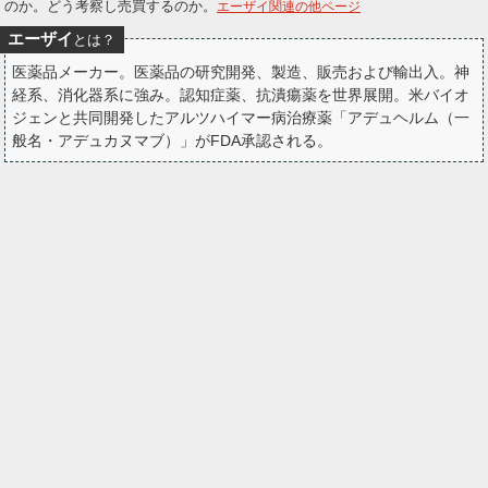
のか。どう考察し売買するのか。
エーザイ関連の他ページ
ー
エーザイ
とは？
ク
医薬品メーカー。医薬品の研究開発、製造、販売および輸出入。神
経系、消化器系に強み。認知症薬、抗潰瘍薬を世界展開。米バイオ
ジェンと共同開発したアルツハイマー病治療薬「アデュヘルム（一
般名・アデュカヌマブ）」がFDA承認される。