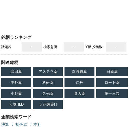
銘柄ランキング
話題株
-
検索急騰
-
Y板 投稿数
-
関連銘柄
武田薬
アステラ薬
塩野義薬
日新薬
中外薬
科研薬
仁丹
ロート薬
小野薬
久光薬
参天薬
第一三共
大塚HLD
大正製薬H
企業検索ワード
決算
初任給
本社