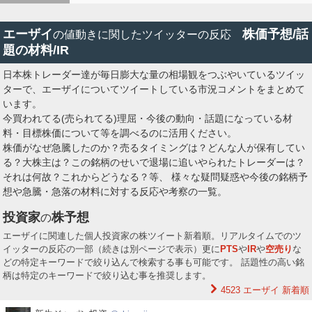
エーザイ
株価予想/話
の値動きに関したツイッターの反応
題の材料/IR
日本株トレーダー達が毎日膨大な量の相場観をつぶやいているツイッ
ターで、エーザイについてツイートしている市況コメントをまとめて
います。
今買われてる(売られてる)理屈・今後の動向・話題になっている材
料・目標株価について等を調べるのに活用ください。
株価がなぜ急騰したのか？売るタイミングは？どんな人が保有してい
る？大株主は？この銘柄のせいで退場に追いやられたトレーダーは？
それは何故？これからどうなる？等、 様々な疑問疑惑や今後の銘柄予
想や急騰・急落の材料に対する反応や考察の一覧。
投資家
株予想
の
エーザイに関連した個人投資家の株ツイート新着順。リアルタイムでのツ
イッターの反応の一部（続きは別ページで表示）更に
PTS
や
IR
や
空売り
な
どの特定キーワードで絞り込んで検索する事も可能です。 話題性の高い銘
柄は特定のキーワードで絞り込む事を推奨します。
4523 エーザイ
新着順