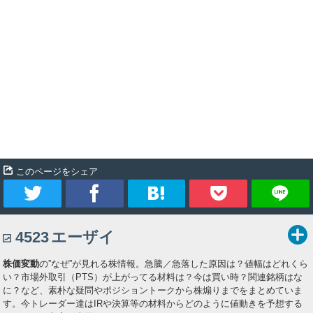
このページをシェア
ツ
シ
ブ
Pocket
4523
エーザイ
イ
ェ
ッ
株価変動
の”なぜ”が見れる株情報。急騰／急落した原因は？値幅はどれくら
ー
ア
ク
い？市場外取引（PTS）が上がってる材料は？今は買い時？関連銘柄はな
に？など、素朴な疑問やポジショントークから株煽りまでをまとめていま
ト
マ
す。今トレーダー達はIRや決算等の材料からどのように値動きを予想する