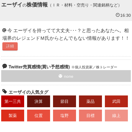
エーザイ
株価情報
の
（ＩＲ・材料・空売り・関連銘柄など）
16:30
今 エーザイを持ってて大丈夫･･･？と思ったあなたへ。相
場界のレジェンドＭ氏からとんでもない情報があります！！
詳細
Twitter売買感情(買い予想感情)
個人投資家／株トレーダー
none
エーザイの人気タグ
第一三共
決算
節目
薬品
武田
製薬
位置
塩野
目標
線上