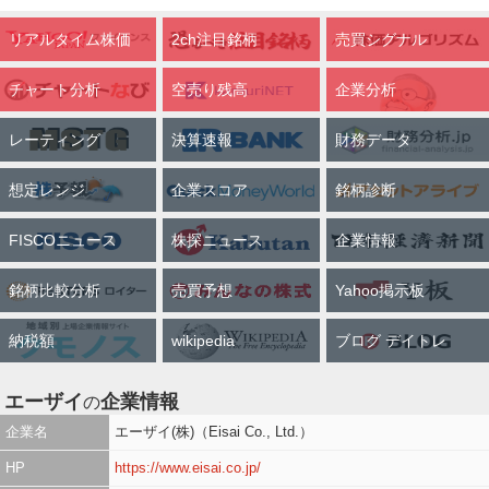
リアルタイム株価
2ch注目銘柄
売買シグナル
チャート分析
空売り残高
企業分析
レーティング
決算速報
財務データ
想定レンジ
企業スコア
銘柄診断
FISCOニュース
株探ニュース
企業情報
銘柄比較分析
売買予想
Yahoo掲示板
納税額
wikipedia
ブログ デイトレ
エーザイ
企業情報
の
企業名
エーザイ(株)（Eisai Co., Ltd.）
HP
https://www.eisai.co.jp/