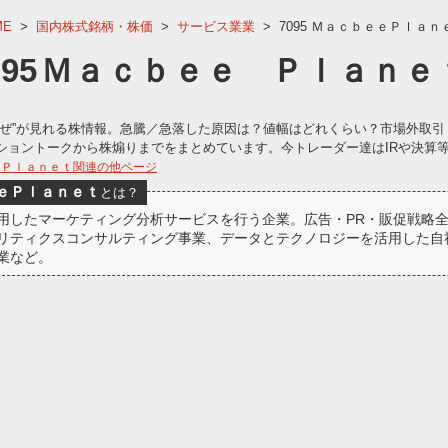
ME
>
国内株式銘柄・株価
>
サービス業業
>
7095 ＭａｃｂｅｅＰｌａｎ
095
Ｍａｃｂｅｅ Ｐｌａｎｅ
なぜ”が見れる株情報。急騰／急落した原因は？値幅はどれくらい？市場外取引
ショントークから株煽りまでをまとめています。今トレーダー達はIRや決算
 Ｐｌａｎｅｔ関連の他ページ
ｅＰｌａｎｅｔ
とは？
用したマーケティング分析サービスを行う企業。広告・PR・販促戦略
リティクスコンサルティング事業、データとテクノロジーを活用した自
業など。