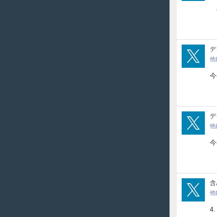
4
Ken
デ
他
今
Ken
デ
他
今
sou
含
他
4