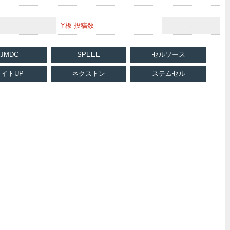
-
Y板 投稿数
-
JMDC
SPEEE
セルソース
ライトUP
ネクストン
ステムセル