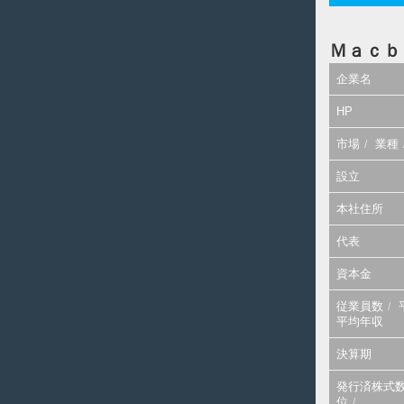
Ｍａｃｂ
企業名
HP
市場
業種
設立
本社住所
代表
資本金
従業員数
平均年収
決算期
発行済株式
位