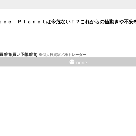
ｂｅｅ Ｐｌａｎｅｔは今危ない！？これからの値動きや不安
er売買感情(買い予想感情)
個人投資家／株トレーダー
none