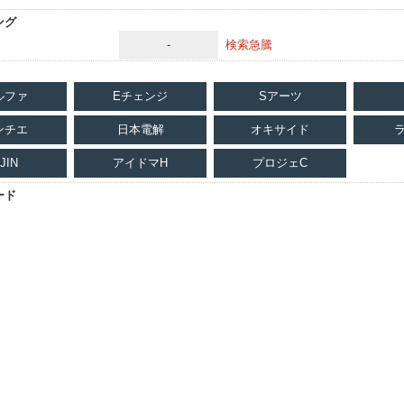
ング
-
検索急騰
ルファ
Eチェンジ
Sアーツ
ンチエ
日本電解
オキサイド
JIN
アイドマH
プロジェC
ード