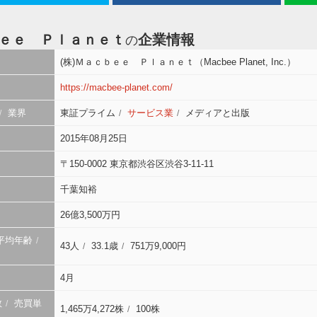
ｅｅ Ｐｌａｎｅｔ
企業情報
の
(株)Ｍａｃｂｅｅ Ｐｌａｎｅｔ（Macbee Planet, Inc.）
https://macbee-planet.com/
業界
東証プライム
サービス業
メディアと出版
2015年08月25日
〒150-0002 東京都渋谷区渋谷3-11-11
千葉知裕
26億3,500万円
平均年齢
43人
33.1歳
751万9,000円
4月
数
売買単
1,465万4,272株
100株