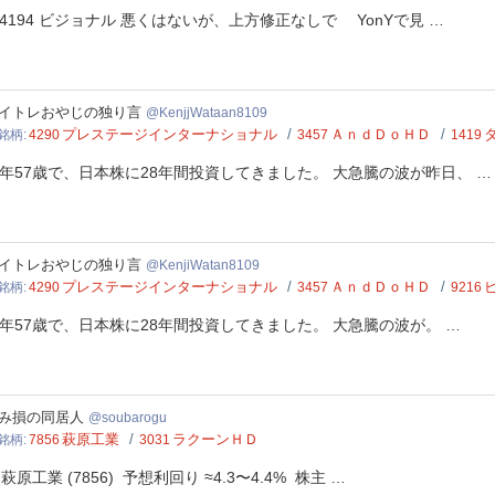
194 ビジョナル 悪くはないが、上方修正なしで YonYで見 …
jjWataan8109
イトレおやじの独り言
KenjjWataan8109
プレステージインターナショナル
ＡｎｄＤｏＨＤ
銘柄
4290
3457
1419
年57歳で、日本株に28年間投資してきました。 大急騰の波が昨日、 …
jiWatan8109
イトレおやじの独り言
KenjiWatan8109
プレステージインターナショナル
ＡｎｄＤｏＨＤ
銘柄
4290
3457
9216
年57歳で、日本株に28年間投資してきました。 大急騰の波が。 …
barogu
み損の同居人
soubarogu
萩原工業
ラクーンＨＤ
銘柄
7856
3031
. 萩原工業 (7856) 予想利回り ≈4.3〜4.4% 株主 …