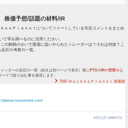
株価予想/話題の材料/IR
応
ｃｂｅｅＰｌａｎｅｔについてツイートしている市況コメントをまとめ
ついて等を調べるのに活用ください。
？この銘柄のせいで退場に追いやられたトレーダーは？それは何故？こ
る反応や考察の一覧。
ツイッターの反応の一部（続きは別ページで表示）更に
PTS
や
IR
や
空売り
な
ワードで絞り込む事を推奨します。
7095 ＭａｃｂｅｅＰｌａｎｅｔ
新着順
://plenus-investment.com/
6月11日 16時47分