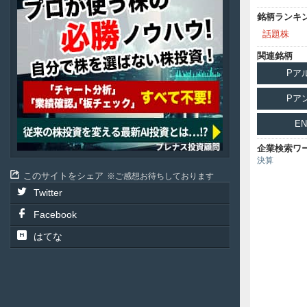
銘柄ランキ
話題株
関連銘柄
Pア
Pア
EN
企業検索ワ
決算
このサイトをシェア
ご感想お待ちしております
Twitter
Facebook
はてな