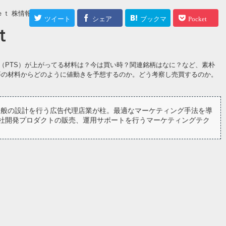
ｅｔ 株情報
ツイート
シェア
ブックマ
Pocket
ｔ
ーク
（PTS）が上がってる材料は？今は買い時？関連銘柄はなに？など、素朴
等の材料からどのように値動きを予想するのか。どう考察し売買するのか。
全般の設計を行う広告代理店業が柱。最適なマーケティング手法を導
社開発プロダクトの販売、運用サポートを行うマーケティングテク