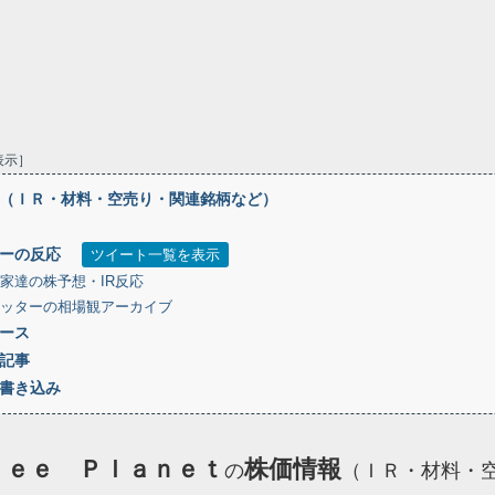
表示
（ＩＲ・材料・空売り・関連銘柄など）
ーの反応
ツイート一覧を表示
家達の株予想・IR反応
ッターの相場観アーカイブ
ース
記事
書き込み
ｂｅｅ Ｐｌａｎｅｔ
株価情報
の
（ＩＲ・材料・