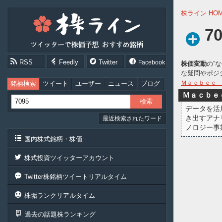
株
株ライン HO
ラ
イ
7
ン
［ツ
イ
RSS
Feedly
Twitter
Facebook
株価変動
の”
ッ
な疑問やポジ
タ
ー
Ｍａｃｂｅｅ
銘柄検索
ツイート
ユーザー
ニュース
ブログ
で
Ｍａｃｂｅ
株
データを活
価
き出すアナ
最近検索されたワード
予
ノロジー事
想
お
国内株式銘柄・株価
す
す
株式投資ツイッターアカウント
め
銘
Twitter株銘柄ツイートリアルタイム
柄］
株垢ランクリアルタイム
過去の話題株ランキング