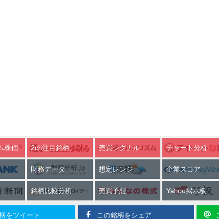
ム株価
2ch注目銘柄
売買シグナル
チャート分析
財務データ
想定レンジ
企業スコア
銘柄比較分析
売買予想
Yahoo掲示板
柄をツイート
この銘柄をシェア