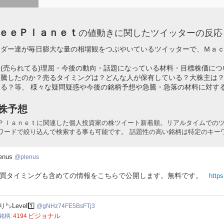
ｅｅＰｌａｎｅｔ
の値動きに関したツイッターの反
ーダー達が毎日膨大な量の相場観をつぶやいているツイッターで、Ｍａ
(売られてる)理屈・今後の動向・話題になっている材料・目標株価に
急騰したのか？売るタイミングは？どんな人が保有している？大株主は
る？等、 様々な疑問疑惑や今後の銘柄予想や急騰・急落の材料に対す
株予想
Ｐｌａｎｅｔに関連した個人投資家の株ツイート新着順。リアルタイムでの
ワードで絞り込んで検索する事も可能です。 話題性の高い銘柄は特定のキー
nus
enus
plenus
買タイミングも含めての情報をこちらで公開します。無料です。
https
z74FE5BsFTj3
り㌧Level1️⃣
gNHz74FE5BsFTj3
ビジョナル
銘柄
4194