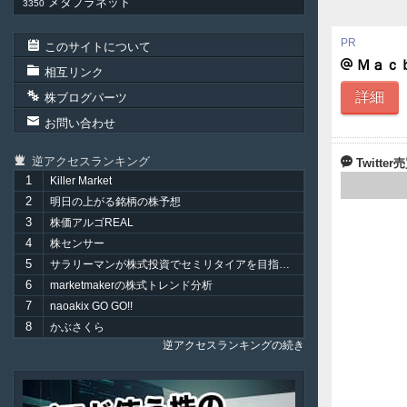
メタプラネット
3350
このサイトについて
Ｍａｃ
相互リンク
詳細
株ブログパーツ
お問い合わせ
逆アクセスランキング
Twitt
1
Killer Market
2
明日の上がる銘柄の株予想
3
株価アルゴREAL
4
株センサー
5
サラリーマンが株式投資でセミリタイアを目指してみました。
6
marketmakerの株式トレンド分析
7
naoakix GO GO!!
8
かぶさくら
逆アクセスランキングの続き
Plenus