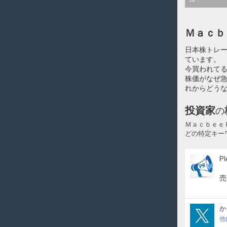
Ｍａｃｂ
日本株トレ
ています。
今買われてる
株価がなぜ
れからどうな
投資家
の
Ｍａｃｂｅｅ
どの特定キー
Ple
Pl
売
gNH
か
他