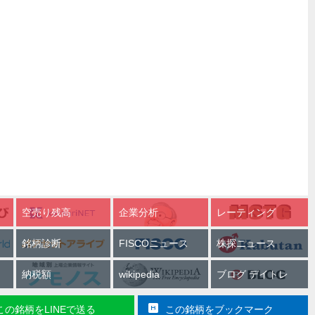
空売り残高
企業分析
レーティング
銘柄診断
FISCOニュース
株探ニュース
納税額
wikipedia
ブログ デイトレ
この銘柄をLINEで送る
この銘柄をブックマーク