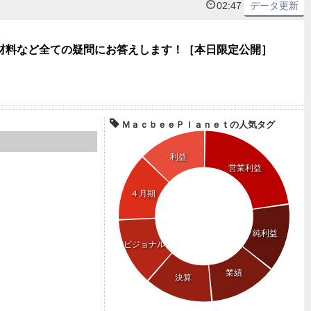
02:47
データ更新
材料など全ての疑問にお答えします！［本日限定公開］
ＭａｃｂｅｅＰｌａｎｅｔの人気タグ
利益
営業利益
４月期
純利益
ビジョナル
業績
決算