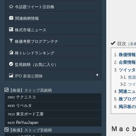
今話題ツイート注目株
関連銘柄情報
株式市場ニュース
株価考察ブログアンテナ
目次
非
株トレンドランキング
株価情報
1
企業情報
2
監視銘柄（お気に入り）
ツイッタ
3
IPO 新規公開株
3-1
投資
3-2
ツイ
株価
ストップ高銘柄
関連ニュ
4
テクニスコ
2962
株ブログ
5
リベルタ
4935
掲示板の
6
東京ボード工業
7815
ReYuuJapan
9425
Ｍａｃ
株価
ストップ安銘柄