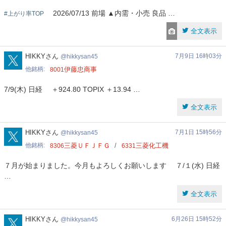
2026/07/13 前場 ▲内需・小売 良品 …
#上がり率TOP
全文表示
hikkysan45
HIKKYさん
7月9日 16時03分
hikkysan45
他銘柄
伊藤忠商事
8001
7/9(木) 日経 ＋924.80 TOPIX ＋13.94 …
全文表示
hikkysan45
HIKKYさん
7月1日 15時56分
hikkysan45
他銘柄
三菱ＵＦＪＦＧ
三菱化工機
8306
6331
７月が始まりました。今月もよろしくお願いします ７/１(水) 日経
…
全文表示
hikkysan45
HIKKYさん
6月26日 15時52分
hikkysan45