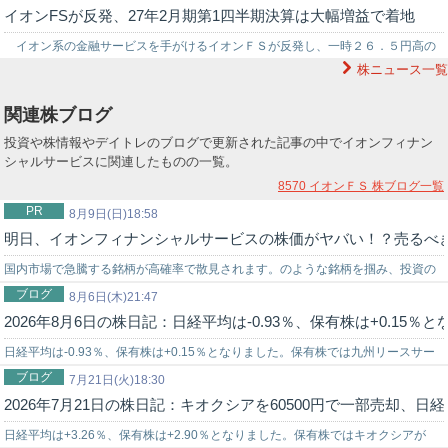
イオンFSが反発、27年2月期第1四半期決算は大幅増益で着地
四半…
イオン系の金融サービスを手がけるイオンＦＳが反発し、一時２６．５円高の
株ニュース一覧
１５５９円を付けている。９日引け後、２７年２月期第１四半期（２６年３－５
月）…
関連株ブログ
投資や株情報やデイトレのブログで更新された記事の中でイオンフィナン
シャルサービスに関連したものの一覧。
8570 イオンＦＳ
株ブログ一覧
PR
8月9日(日)18:58
明日、イオンフィナンシャルサービスの株価がヤバい！？売るべ
国内市場で急騰する銘柄が高確率で散見されます。のような銘柄を掴み、投資の
ブログ
世界でチャンスを狙うなら信頼できる投資助言を得ることが重要です。弊社では
8月6日(木)21:47
2026年8月6日の株日記：日経平均は-0.93％、保有株は+0.15％
投資戦略に困っている初心者の投資家様をサポートする環境を…
日経平均は-0.93％、保有株は+0.15％となりました。保有株では九州リースサー
ブログ
ビスが+4.16％、マネーフォワードが+3.37％、イオンフィナン…
7月21日(火)18:30
2026年7月21日の株日記：キオクシアを60500円で一部売却、日経
日経平均は+3.26％、保有株は+2.90％となりました。保有株ではキオクシアが