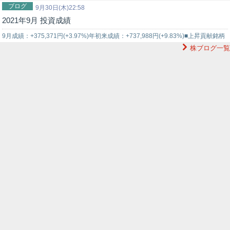
ブログ
+17.18％、100株保有のシュッピンが+12.59％、三井住友ト…
9月30日(木)22:58
2021年9月 投資成績
9月成績：+375,371円(+3.97%)年初来成績：+737,988円(+9.83%)■上昇貢献銘柄
株ブログ一覧
1925大和ハウス3001片倉工業7818ト…