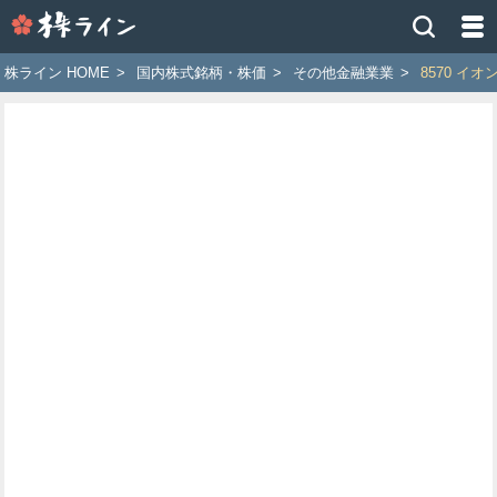
株
ラ
イ
株ライン HOME
>
国内株式銘柄・株価
>
その他金融業業
>
8570 イ
ン
［ツ
イ
ッ
タ
ー
で
株
価
予
想
お
す
す
め
銘
柄］