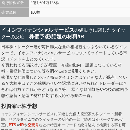
発行済株式数
2億1,601万128株
売買単位
100株
イオンフィナンシャルサービス
の値動きに関したツイッ
株価予想/話題の材料/IR
ターの反応
日本株トレーダー達が毎日膨大な量の相場観をつぶやいているツイッ
ターで、イオンフィナンシャルサービスについてツイートしている市
況コメントをまとめています。
今買われてる(売られてる)理屈・今後の動向・話題になっている材
料・目標株価について等を調べるのに活用ください。
株価がなぜ急騰したのか？売るタイミングは？どんな人が保有してい
る？大株主は？この銘柄のせいで退場に追いやられたトレーダーは？
それは何故？これからどうなる？等、 様々な疑問疑惑や今後の銘柄予
想や急騰・急落の材料に対する反応や考察の一覧。
投資家
株予想
の
イオンフィナンシャルサービスに関連した個人投資家の株ツイート新着
順。リアルタイムでのツイッターの反応の一部（続きは別ページで表示）
更に
PTS
や
IR
や
空売り
などの特定キーワードで絞り込んで検索する事も可