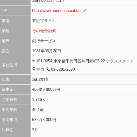
Service Co., Ltd.）
HP
http://www.aeonfinancial.co.jp/
市場
東証プライム
業種
その他金融業
業界
銀行サービス
設立
1981年06月20日
〒101-0054 東京都千代田区神田錦町3-22 テラススクエア
本社住所
地図
03-5281-2080
MAP
TEL
代表
深山友晴
資本金
456億9,800万円
従業員数
1,716人
平均年齢
40.1歳
平均年収
632万8,000円
決算期
2月