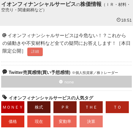
イオンフィナンシャルサービス
株価情報
の
（ＩＲ・材料・
空売り・関連銘柄など）
18:51
イオンフィナンシャルサービスは今危ない！？これから
の値動きや不安材料など全ての疑問にお答えします！［本日
限定公開］
詳細
Twitter売買感情(買い予想感情)
個人投資家／株トレーダー
none
イオンフィナンシャルサービスの人気タグ
ＭＯＮＥＹ
株式
ＰＲ
ＴＨＥ
ＴＯ
価格
現在
変動率
決算