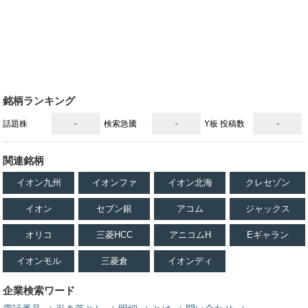
銘柄ランキング
話題株
-
検索急騰
-
Y板 投稿数
-
関連銘柄
イオン九州
イオンファ
イオン北海
クレセゾン
イオン
セブン銀
アコム
ジャックス
オリコ
三菱HCC
アニコムH
Eギャラン
イオンモル
三菱倉
イオンディ
企業検索ワード