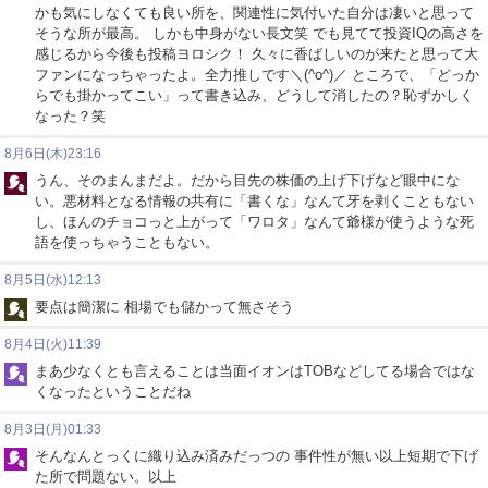
かも気にしなくても良い所を、関連性に気付いた自分は凄いと思って
そうな所が最高。 しかも中身がない長文笑 でも見てて投資IQの高さを
感じるから今後も投稿ヨロシク！ 久々に香ばしいのが来たと思って大
ファンになっちゃったよ。全力推しです＼(^o^)／ ところで、「どっか
らでも掛かってこい」って書き込み、どうして消したの？恥ずかしく
なった？笑
8月6日(木)23:16
うん、そのまんまだよ。だから目先の株価の上げ下げなど眼中にな
い。悪材料となる情報の共有に「書くな」なんて牙を剥くこともない
し、ほんのチョコっと上がって「ワロタ」なんて爺様が使うような死
語を使っちゃうこともない。
8月5日(水)12:13
要点は簡潔に 相場でも儲かって無さそう
8月4日(火)11:39
まあ少なくとも言えることは当面イオンはTOBなどしてる場合ではな
くなったということだね
8月3日(月)01:33
そんなんとっくに織り込み済みだっつの 事件性が無い以上短期で下げ
た所で問題ない。以上