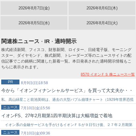
2026年8月7日(金)
2026年8月6日(木)
2026年8月5日(水)
2026年8月4日(火)
関連株ニュース
IR
適時開示
・
・
株式経済新聞、フィスコ、財形新聞、ロイター、日経電子版、モーニング
スター、ダイヤモンド、株式新聞、トレーダーズ等のニュースサイトの配
信記事でこの銘柄に関連した新着一覧。本日発表された適時開示情報もこ
ちらに表示されます。
8570 イオンＦＳ
株ニュース一覧
PR
8月9日(日)18:58
今から「イオンフィナンシャルサービス」を買って大丈夫か・・
私、高山緑星こと前池英樹は、過去の大型バブル崩壊チャート（1929年世界恐慌
ニュース
時のNYダウ暴落チャート…
7月10日(金)15:56
イオンFS、27年2月期第1四半期決算は大幅増益で着地
イオン系の金融サービスを手がけるイオンＦＳが９日引け後、２７年２月期第
ニュース
１四半期（２６年３－５月）の連結決算を発表。大幅な増益で着地した。 第１
7月10日(金)09:36