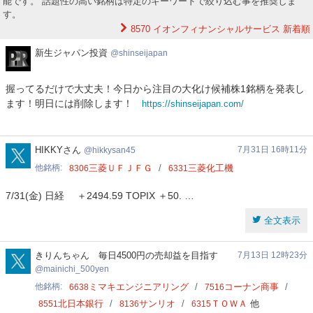
能です。 話題性の高い銘柄は特定のキーワードで絞り込む事を推奨しま
す。
8570 イオンフィナンシャルサービス
新着順
新
新生ジャパン投資
shinseijapan
生
ジ
握ってるだけで大丈夫！今日から注目の大化け候補株1銘柄を発表し
ャ
ます！明日には削除します！
https://shinseijapan.com/
パ
ン
投
資
hikkysan45
HIKKYさん
7月31日 16時11分
hikkysan45
他銘柄
三菱ＵＦＪＦＧ
三菱化工機
8306
6331
7/31(金) 日経 ＋2494.59 TOPIX ＋50. …
全文表示
mainichi_500yen
きりんちゃん 毎日4500円の売却益を目指す
7月13日 12時23分
mainichi_500yen
他銘柄
ミマキエンジニアリング
コーナン商事
6638
7516
北日本銀行
サンリオ
ＴＯＷＡ
他
8551
8136
6315