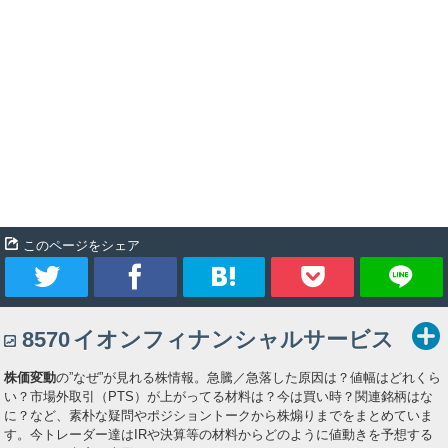
このページをシェア
ツ
シ
ブ
Pocket
8570
イオンフィナンシャルサービス
イ
ェ
ッ
株価変動
の”なぜ”が見れる株情報。急騰／急落した原因は？値幅はどれくら
ー
ア
ク
い？市場外取引（PTS）が上がってる材料は？今は買い時？関連銘柄はな
に？など、素朴な疑問やポジショントークから株煽りまでをまとめていま
ト
マ
す。今トレーダー達はIRや決算等の材料からどのように値動きを予想する