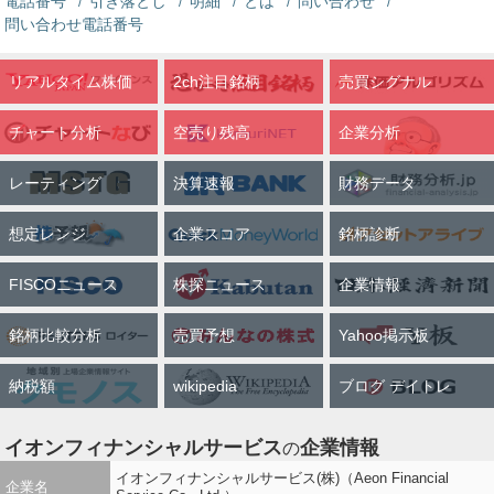
電話番号
引き落とし
明細
とは
問い合わせ
問い合わせ電話番号
リアルタイム株価
2ch注目銘柄
売買シグナル
チャート分析
空売り残高
企業分析
レーティング
決算速報
財務データ
想定レンジ
企業スコア
銘柄診断
FISCOニュース
株探ニュース
企業情報
銘柄比較分析
売買予想
Yahoo掲示板
納税額
wikipedia
ブログ デイトレ
イオンフィナンシャルサービス
企業情報
の
イオンフィナンシャルサービス(株)（Aeon Financial
企業名