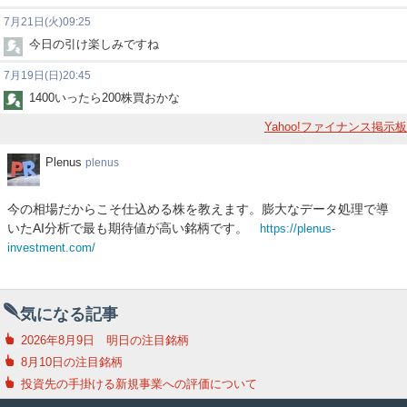
7月21日(火)09:25
今日の引け楽しみですね
7月19日(日)20:45
1400いったら200株買おかな
Yahoo!ファイナンス掲示板
Plenus
Plenus
plenus
今の相場だからこそ仕込める株を教えます。膨大なデータ処理で導
いたAI分析で最も期待値が高い銘柄です。
https://plenus-
investment.com/
気になる記事
2026年8月9日 明日の注目銘柄
8月10日の注目銘柄
投資先の手掛ける新規事業への評価について