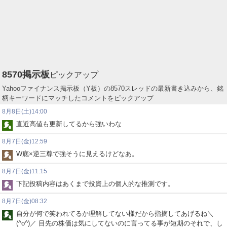
8570
掲示板
ピックアップ
Yahooファイナンス掲示板（Y板）の8570スレッドの最新書き込みから、銘
柄キーワードにマッチしたコメントをピックアップ
8月8日(土)14:00
直近高値も更新してるから強いわな
8月7日(金)12:59
W底×逆三尊で強そうに見えるけどなあ。
8月7日(金)11:15
下記投稿内容はあくまで投資上の個人的な推測です。
8月7日(金)08:32
自分が何で笑われてるか理解してない様だから指摘してあげるね＼
(^o^)／ 目先の株価は気にしてないのに言ってる事が短期のそれで、し