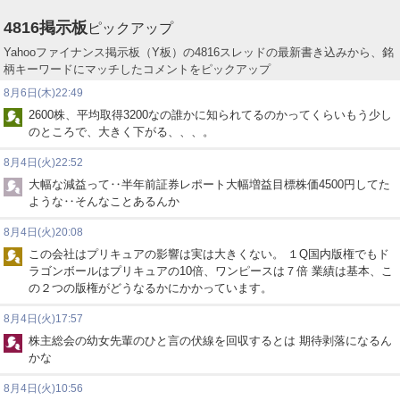
4816
掲示板
ピックアップ
Yahooファイナンス掲示板（Y板）の4816スレッドの最新書き込みから、銘
柄キーワードにマッチしたコメントをピックアップ
8月6日(木)22:49
2600株、平均取得3200なの誰かに知られてるのかってくらいもう少し
のところで、大きく下がる、、、。
8月4日(火)22:52
大幅な減益って‥半年前証券レポート大幅増益目標株価4500円してた
ような‥そんなことあるんか
8月4日(火)20:08
この会社はプリキュアの影響は実は大きくない。 １Q国内版権でもド
ラゴンボールはプリキュアの10倍、ワンピースは７倍 業績は基本、こ
の２つの版権がどうなるかにかかっています。
8月4日(火)17:57
株主総会の幼女先輩のひと言の伏線を回収するとは 期待剥落になるん
かな
8月4日(火)10:56