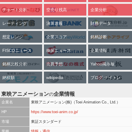
チャート分析
空売り残高
企業分析
レーティング
決算速報
財務データ
想定レンジ
企業スコア
銘柄診断
FISCOニュース
株探ニュース
企業情報
銘柄比較分析
売買予想
Yahoo掲示板
納税額
wikipedia
ブログ デイトレ
東映アニメーション
企業情報
の
企業名
東映アニメーション(株)（Toei Animation Co., Ltd.）
HP
https://www.toei-anim.co.jp/
市場
東証スタンダード
業種
情報・通信