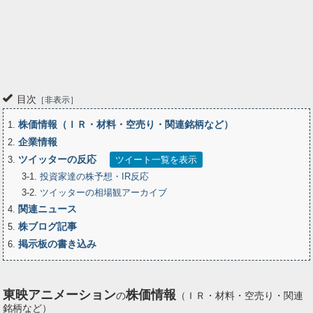
目次
非表示
株価情報（ＩＲ・材料・空売り・関連銘柄など）
1
企業情報
2
ツイッターの反応
3
ツイート一覧を表示
3-1
投資家達の株予想・IR反応
3-2
ツイッターの相場観アーカイブ
関連ニュース
4
株ブログ記事
5
掲示板の書き込み
6
東映アニメーション
株価情報
の
（ＩＲ・材料・空売り・関連
銘柄など）