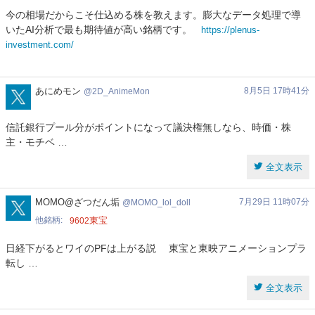
今の相場だからこそ仕込める株を教えます。膨大なデータ処理で導
いたAI分析で最も期待値が高い銘柄です。
https://plenus-
investment.com/
2D_AnimeMon
あにめモン
8月5日 17時41分
2D_AnimeMon
信託銀行プール分がポイントになって議決権無しなら、時価・株
主・モチベ …
全文表示
MOMO_lol_doll
MOMO@ざつだん垢
7月29日 11時07分
MOMO_lol_doll
他銘柄
東宝
9602
日経下がるとワイのPFは上がる説 東宝と東映アニメーションプラ
転し …
全文表示