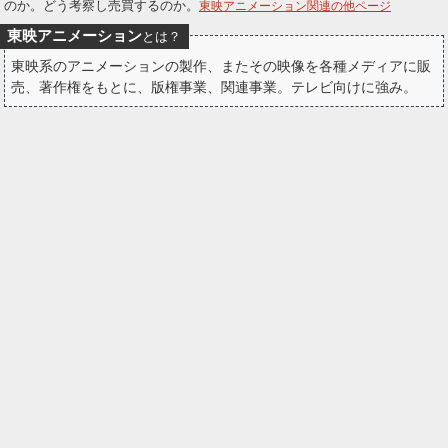
のか。どう考察し売買するのか。
東映アニメーション関連の他ページ
ー
東映アニメーション
とは？
ク
東映系のアニメーションの製作、またその映像を各種メディアに販
売、著作権をもとに、版権事業、関連事業。テレビ向けに強み。