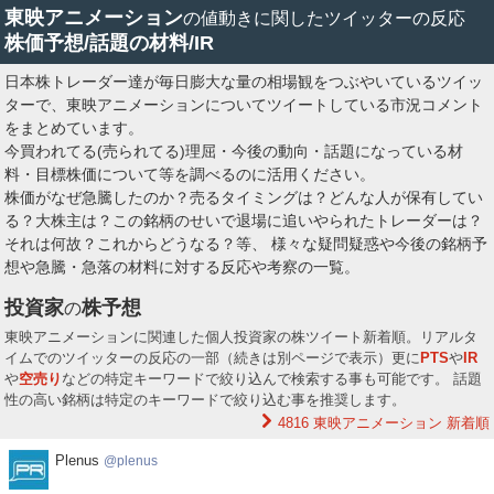
東映アニメーション
の値動きに関したツイッターの反応
株価予想/話題の材料/IR
日本株トレーダー達が毎日膨大な量の相場観をつぶやいているツイッ
ターで、東映アニメーションについてツイートしている市況コメント
をまとめています。
今買われてる(売られてる)理屈・今後の動向・話題になっている材
料・目標株価について等を調べるのに活用ください。
株価がなぜ急騰したのか？売るタイミングは？どんな人が保有してい
る？大株主は？この銘柄のせいで退場に追いやられたトレーダーは？
それは何故？これからどうなる？等、 様々な疑問疑惑や今後の銘柄予
想や急騰・急落の材料に対する反応や考察の一覧。
投資家
株予想
の
東映アニメーションに関連した個人投資家の株ツイート新着順。リアルタ
イムでのツイッターの反応の一部（続きは別ページで表示）更に
PTS
や
IR
や
空売り
などの特定キーワードで絞り込んで検索する事も可能です。 話題
性の高い銘柄は特定のキーワードで絞り込む事を推奨します。
4816 東映アニメーション
新着順
Plenus
Plenus
plenus