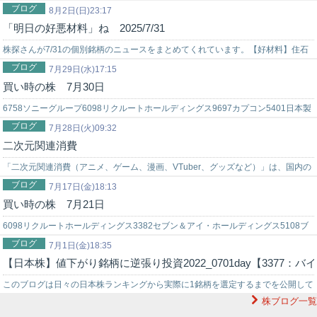
ブログ
用した株式投資を始めてみませんか？上手く使いこなせれば…
8月2日(日)23:17
「明日の好悪材料」ね 2025/7/31
株探さんが7/31の個別銘柄のニュースをまとめてくれています。【好材料】住石
ブログ
ホールディングス＜1514＞[東証Ｓ]4-6月期(1Q)経常は36倍増益…
7月29日(水)17:15
買い時の株 7月30日
6758ソニーグループ6098リクルートホールディングス9697カプコン5401日本製
ブログ
鉄7267本田技研工業8136サンリオ8766東京海上ホールデ…
7月28日(火)09:32
二次元関連消費
「二次元関連消費（アニメ、ゲーム、漫画、VTuber、グッズなど）」は、国内の
ブログ
根強い推し活需要に加え、海外市場の拡大（グローバル配信やライセンスビジ…
7月17日(金)18:13
買い時の株 7月21日
6098リクルートホールディングス3382セブン＆アイ・ホールディングス5108ブ
ブログ
リヂストン4704トレンドマイクロ7832バンダイナムコホールディ…
7月1日(金)18:35
【日本株】値下がり銘柄に逆張り投資2022_0701day【3377：
このブログは日々の日本株ランキングから実際に1銘柄を選定するまでを公開して
株ブログ一覧
います。【当記事は498記事目の更新です】こんな読者さん向けの内容です