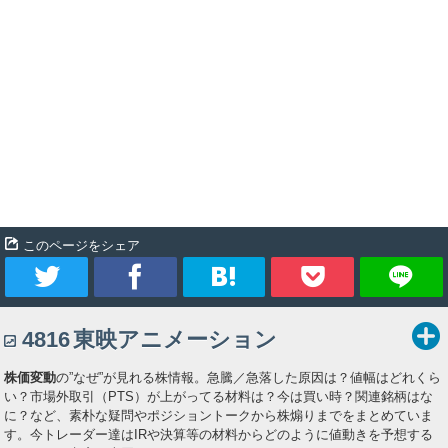
このページをシェア
ツ
シ
ブ
Pocket
4816
東映アニメーション
イ
ェ
ッ
株価変動
の”なぜ”が見れる株情報。急騰／急落した原因は？値幅はどれくら
ー
ア
ク
い？市場外取引（PTS）が上がってる材料は？今は買い時？関連銘柄はな
に？など、素朴な疑問やポジショントークから株煽りまでをまとめていま
ト
マ
す。今トレーダー達はIRや決算等の材料からどのように値動きを予想する