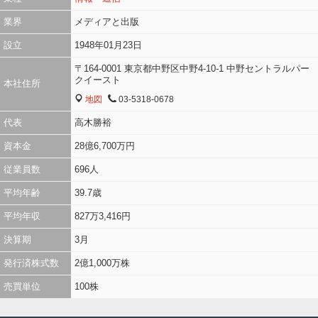
業界
メディアと出版
設立
1948年01月23日
〒164-0001 東京都中野区中野4-10-1 中野セントラルパー
クイースト
本社住所
地図
03-5318-0678
MAP
TEL
代表
高木勝裕
資本金
28億6,700万円
従業員数
696人
平均年齢
39.7歳
平均年収
827万3,416円
決算期
3月
発行済株式数
2億1,000万株
売買単位
100株