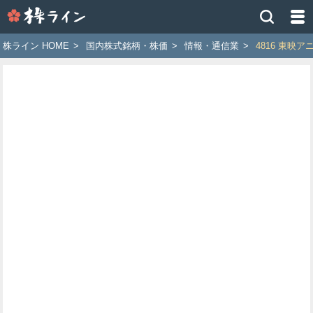
株
ラ
イ
株ライン HOME
>
国内株式銘柄・株価
>
情報・通信業
>
4816 東映
ン
［ツ
イ
ッ
タ
ー
で
株
価
予
想
お
す
す
め
銘
柄］