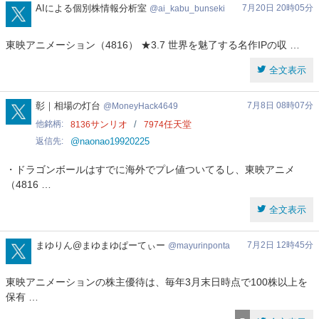
ai_kabu_bunseki
AIによる個別株情報分析室
7月20日 20時05分
ai_kabu_bunseki
東映アニメーション（4816） ★3.7 世界を魅了する名作IPの収 …
全文表示
MoneyHack4649
彰｜相場の灯台
7月8日 08時07分
MoneyHack4649
他銘柄
サンリオ
任天堂
8136
7974
返信先
@naonao19920225
・ドラゴンボールはすでに海外でプレ値ついてるし、東映アニメ
（4816 …
全文表示
mayurinponta
まゆりん@まゆまゆぱーてぃー
7月2日 12時45分
mayurinponta
東映アニメーションの株主優待は、毎年3月末日時点で100株以上を
保有 …