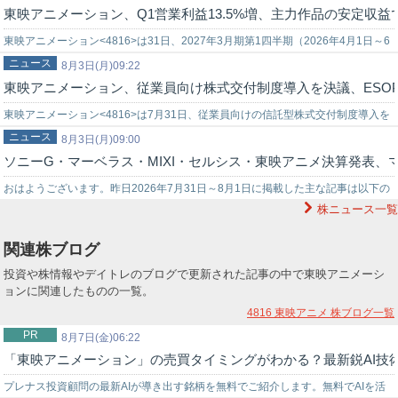
東映アニメーション、Q1営業利益13.5%増、主力作品の安定収益で
東映アニメーション<4816>は31日、2027年3月期第1四半期（2026年4月1日～6
ニュース
月30日）の連結業績を発表した。第1四半期は、「ワンピース…
8月3日(月)09:22
東映アニメーション、従業員向け株式交付制度導入を決議、ESO
東映アニメーション<4816>は7月31日、従業員向けの信託型株式交付制度導入を
ニュース
決議したと発表した。同制度は、中期経営計画VISION2030の実現…
8月3日(月)09:00
ソニーG・マーベラス・MIXI・セルシス・東映アニメ決算発表
おはようございます。昨日2026年7月31日～8月1日に掲載した主な記事は以下の
株ニュース一覧
とおりです。【決算情報】ソニー、映画『MICHAEL』効果でマイケル…
関連株ブログ
投資や株情報やデイトレのブログで更新された記事の中で東映アニメーシ
ョンに関連したものの一覧。
4816 東映アニメ
株ブログ一覧
PR
8月7日(金)06:22
「東映アニメーション」の売買タイミングがわかる？最新鋭AI技
プレナス投資顧問の最新AIが導き出す銘柄を無料でご紹介します。無料でAIを活