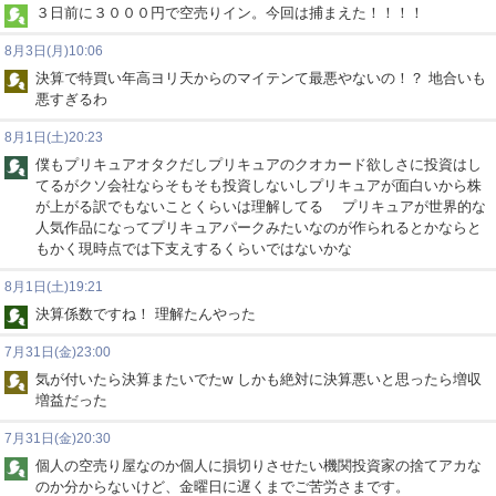
３日前に３０００円で空売りイン。今回は捕まえた！！！！
8月3日(月)10:06
決算で特買い年高ヨリ天からのマイテンて最悪やないの！？ 地合いも
悪すぎるわ
8月1日(土)20:23
僕もプリキュアオタクだしプリキュアのクオカード欲しさに投資はし
てるがクソ会社ならそもそも投資しないしプリキュアが面白いから株
が上がる訳でもないことくらいは理解してる プリキュアが世界的な
人気作品になってプリキュアパークみたいなのが作られるとかならと
もかく現時点では下支えするくらいではないかな
8月1日(土)19:21
決算係数ですね！ 理解たんやった
7月31日(金)23:00
気が付いたら決算またいでたw しかも絶対に決算悪いと思ったら増収
増益だった
7月31日(金)20:30
個人の空売り屋なのか個人に損切りさせたい機関投資家の捨てアカな
のか分からないけど、金曜日に遅くまでご苦労さまです。