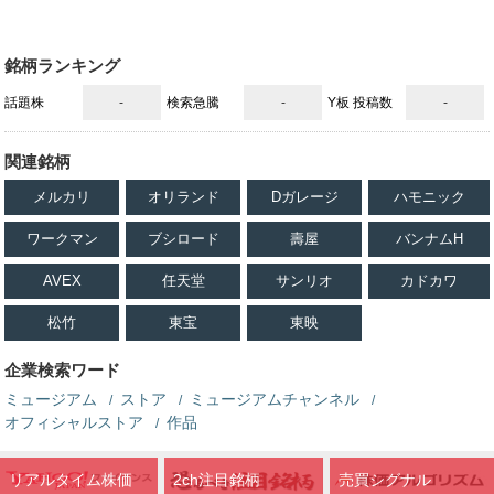
銘柄ランキング
話題株
-
検索急騰
-
Y板 投稿数
-
関連銘柄
メルカリ
オリランド
Dガレージ
ハモニック
ワークマン
ブシロード
壽屋
バンナムH
AVEX
任天堂
サンリオ
カドカワ
松竹
東宝
東映
企業検索ワード
ミュージアム
ストア
ミュージアムチャンネル
オフィシャルストア
作品
リアルタイム株価
2ch注目銘柄
売買シグナル