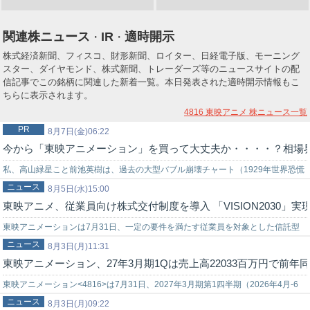
関連株ニュース
IR
適時開示
・
・
株式経済新聞、フィスコ、財形新聞、ロイター、日経電子版、モーニング
スター、ダイヤモンド、株式新聞、トレーダーズ等のニュースサイトの配
信記事でこの銘柄に関連した新着一覧。本日発表された適時開示情報もこ
ちらに表示されます。
4816 東映アニメ
株ニュース一覧
PR
8月7日(金)06:22
今から「東映アニメーション」を買って大丈夫か・・・・？相場
私、高山緑星こと前池英樹は、過去の大型バブル崩壊チャート（1929年世界恐慌
ニュース
時のNYダウ暴落チャート…
8月5日(水)15:00
東映アニメ、従業員向け株式交付制度を導入 「VISION2030
東映アニメーションは7月31日、一定の要件を満たす従業員を対象とした信託型
ニュース
株式交付制度(ESOP)を導入すると発表した。2026年7月31日開催の取…
8月3日(月)11:31
東映アニメーション、27年3月期1Qは売上高22033百万円で前年同期
東映アニメーション<4816>は7月31日、2027年3月期第1四半期（2026年4月-6
ニュース
月）決算を発表した。売上高は22033百万円で、前年同期（…
8月3日(月)09:22