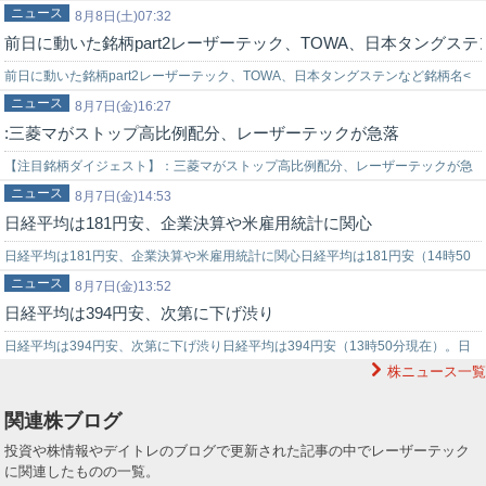
ニュース
<ahref="https://web.fisco.jp/platform…
8月8日(土)07:32
前日に動いた銘柄part2レーザーテック、TOWA、日本タングステ
前日に動いた銘柄part2レーザーテック、TOWA、日本タングステンなど銘柄名<
ニュース
コード>7日終値⇒前日比レーザーテック<6920>37460-587…
8月7日(金)16:27
:三菱マがストップ高比例配分、レーザーテックが急落
【注目銘柄ダイジェスト】：三菱マがストップ高比例配分、レーザーテックが急
ニュース
落<5711>三菱マ5157+700ストップ高比例配分。前日に第1四半期の決…
8月7日(金)14:53
日経平均は181円安、企業決算や米雇用統計に関心
日経平均は181円安、企業決算や米雇用統計に関心日経平均は181円安（14時50
ニュース
分現在）。日経平均寄与度では、アドバンテスト<6857>、ソフトバン…
8月7日(金)13:52
日経平均は394円安、次第に下げ渋り
日経平均は394円安、次第に下げ渋り日経平均は394円安（13時50分現在）。日
株ニュース一覧
経平均寄与度では、アドバンテスト<6857>、ソフトバンクG<998…
関連株ブログ
投資や株情報やデイトレのブログで更新された記事の中でレーザーテック
に関連したものの一覧。