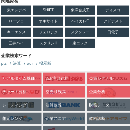
関連銘柄
東エレデバ
SHIFT
東洋合成工
ディスコ
ren_afterwork_
Ren
8月7日 13時10分
ren_afterwork_
ローツェ
オキサイド
ベイカレC
アドテスト
関連銘柄
東京エレクトロン
レーザーテック
8035
6920
アドバンテスト
6857
キーエンス
フェロテク
スタンレー
日電子
2/10 前場の値動き ・始値 65,746.13円 ・高値 65,990.72円 ・
三井ハイ
スクリンH
東エレク
安値 64,651.49円 ・前引け 65,039.16円 韓国株安につれ、アドバン
テスト、東京エレクトロン、SBG、レーザーテックなどが下落しま
企業検索ワード
した。
pts
決算
adr
掲示板
全文表示
リアルタイム株価
2ch注目銘柄
売買シグナル
NUN_Equity
ぬんかぶ
8月7日 12時31分
NUN_Equity
関連銘柄
レーザーテック
アドバンテスト
6920
6857
チャート分析
空売り残高
企業分析
東京エレクトロン
8035
レーティング
決算速報
財務データ
前場の日経平均は－644円の65,039円。 朝は半導体の押し目買い余
地を見ていましたが、実際は決算通過後の利益確定と指数連動売り
想定レンジ
企業スコア
銘柄診断
が想定以上に強く出ました。 アドバンテスト－4.8％、東エレ－
2.0％、SBG－3.4％、ディスコ－5.5％、レーザーテック－