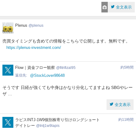
ったレーザーテック、ソフトバンクが弱い…レーザーテックはマイ
全文表示
ナス13%超 太陽誘電も引きずってます… 半導体関連も弱いです
ね 今日の相場は忘れて週末に入りましょう
https://t.co/z2MnIj6Wh0
Plenus
Plenus
plenus
全文表示
売買タイミングも含めての情報をこちらで公開します。無料です。
meta3d03
メタさん@高配当株ブロガー
8月7日 11時44分
meta3d03
https://plenus-investment.com/
関連銘柄
富士フイルムＨＤ
レーザーテック
4901
6920
お昼の日本株まとめ (前場引け) 日経平均 -0.98% 65,039.16 本日
fitrifizal95
Flow｜資金フロー観察
約5時間
fitrifizal95
は決算発表684社の年間最多日、雇用統計も控える 【好決算でも失
返信先
@StockLover98648
望売り】 富士フイルムHD -16.25% 1Q純利益304億円(市場予想
603億円を大幅未達)、通期進捗率13.9%(5年平均22.4%を下回る)
そうです 日経が強くても中身はかなり分化してますよね SBGやレー
レーザーテック -13.75%
https://t.co/KCWvgeUZMA
ザ …
全文表示
全文表示
AskinQX
貘
8月7日 11時06分
AskinQX
Intj1w9lapis
ラピスINTJ-1W9個別株寄り引けロングショート
約11時間
関連銘柄
レーザーテック
東京エレクトロン
6920
8035
デイトレー
Intj1w9lapis
キオクシア、東エレ、レーザーテック、リバは取ったから前場終了