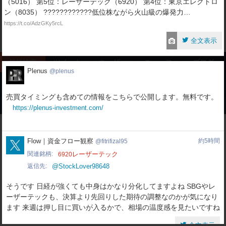
（5016） 第5位：レーザーテック（6920） 第4位：東京エレクトロ
ン（8035） ????????????低位株ながら火山級の爆発力…
https://t.co/AdzGKy5rcL
全文表示
銘柄検索
ツイート
ユーザー
ニュース
ブログ
Plenus
Plenus
plenus
売買タイミングも含めての情報をこちらで公開します。無料です。
最近検索されたワード
https://plenus-investment.com/
fitrifizal95
Flow｜資金フロー観察
約5時間
fitrifizal95
関連銘柄
レーザーテック
6920
返信先
@StockLover98648
そうです 日経が強くても中身はかなり分化してますよね SBGやレ
ーザーテックも、決算より先回りした期待の調整なのかが気になり
ます 来週は押し目に買いが入るかで、相場の温度感を見たいですね
全文表示