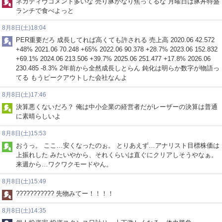
ネガティヴコメント多いな 売り豚かなり焦ってるな 月曜日は豚丼特盛
ランチで食べよっと
8月8日(土)18:04
PER重要だろ 成長してれば高くても許される 売上高 2020.06 42.572
+48% 2021.06 70.248 +65% 2022.06 90.378 +28.7% 2023.06 152.832
+69.1% 2024.06 213.506 +39.7% 2025.06 251.477 +17.8% 2026.06
230.485 -8.3% 2年前から全然成長しとらん 鈍化は明らか数字が物語っ
てる もうピークアウトした会社なんよ
8月8日(土)17:46
決算悪くないだろ？ 俺は中小企業の経営者だがレーザーの決算は普通
に素晴らしいよ
8月8日(土)15:53
おうっ。 ここ…安くなったのぉ。 とりあえず…アナリスト目標株価は
上振れした みたいやから、それくらいは直ぐにクリアしそうやなぁ。
来週から…ワクワクモードやん。
8月8日(土)15:49
??????????? 先物みてー！！！！
8月8日(土)14:35