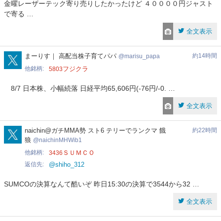
金曜レーザーテック寄り売りしたかったけど ４００００円ジャスト
で寄る …
全文表示
全文表示
marketpro777
カブシキ太郎
8月7日 10時48分
marketpro777
関連銘柄
レーザーテック
6920
marisu_papa
まーりす｜ 高配当株子育てパパ
約14時間
marisu_papa
返信先
@nicosokufx
他銘柄
フジクラ
5803
レーザーテックは売買代金1位のまま需給が痩せていったのが効き
8/7 日本株、小幅続落 日経平均65,606円(-76円/-0. …
ましたね。回転の速い個人が主体だと、押し目買いが在庫の積み上
げにもなる。短期は需給、長期は業績で切り分けたいところです。
全文表示
次は信用倍率がどこまで膨らむかですね。
naichinMHWib1
naichin@ガチMMA勢 スト6 テリーでランクマ 餓
約22時間
全文表示
狼
naichinMHWib1
他銘柄
ＳＵＭＣＯ
3436
Parlordaytrade
株で遊んでるレオン
8月7日 10時46分
Parlordaytrade
返信先
@shiho_312
関連銘柄
レーザーテック
6920
SUMCOの決算なんて酷いぞ 昨日15:30の決算で3544から32 …
前場＋7000円 レーザーテックのショートキメようと思ってたけ
ど、リスクの許容範囲超えたので見送り 辛い
全文表示
https://t.co/BE3fKkHIGx
全文表示