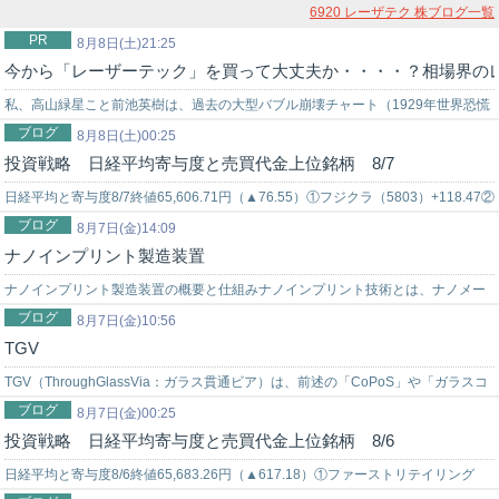
6920 レーザテク
株ブログ一覧
PR
8月8日(土)21:25
今から「レーザーテック」を買って大丈夫か・・・・？相場界の
私、高山緑星こと前池英樹は、過去の大型バブル崩壊チャート（1929年世界恐慌
ブログ
時のNYダウ暴落チャート…
8月8日(土)00:25
投資戦略 日経平均寄与度と売買代金上位銘柄 8/7
日経平均と寄与度8/7終値65,606.71円（▲76.55）①フジクラ（5803）+118.47②
ブログ
バンダイナムコ（7832）+51.59③ファース…
8月7日(金)14:09
ナノインプリント製造装置
ナノインプリント製造装置の概要と仕組みナノインプリント技術とは、ナノメー
ブログ
トル（10億分の1メートル）レベルの微細なパターンを基板に転写する製造技術
8月7日(金)10:56
TGV
で…
TGV（ThroughGlassVia：ガラス貫通ビア）は、前述の「CoPoS」や「ガラスコ
ブログ
ア基板（GCS）」を実現する上で、最大の技術的ボトルネッ…
8月7日(金)00:25
投資戦略 日経平均寄与度と売買代金上位銘柄 8/6
日経平均と寄与度8/6終値65,683.26円（▲617.18）①ファーストリテイリング