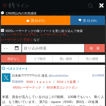
株
ラ
イ
12時間以内の売買感情
株ライン HOME
>
国内株式銘柄・株価
>
電気機器業
>
6920 レーザー
ン
買
売
66.67%
33.33%
［ツ
イ
ッ
6920レーザーテックの株ツイートを更に絞り込んで検索
例
レーザーテック PTS
レーザーテック IR
タ
ー
レーザーテック 空売り
など
で
株
価
予
指定なし
リプ除外
買い感情
売り感情
想
お
ベストツイート
す
す
kouleikim0av
日本株????????小川 達也
約10時間
kouleikim0av
め
関連銘柄
ｉｓｐａｃｅ
ＪＸ金属
9348
5016
銘
レーザーテック
東京エレクトロン
6920
8035
柄］
来週、資金が流入しているのはこの7銘柄。 100株でもいい。 動く人
は、もう動いています。 第7位：ispace（9348） 第6位：JX金属