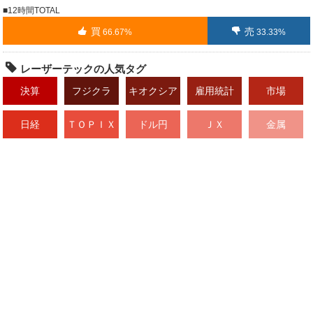
関連銘柄
東京エレクトロン
レーザーテック
8035
6920
12時間TOTAL
アドバンテスト
6857
買
売
66.67%
33.33%
【8/7 日本株市場まとめ】 日経平均は**-76.55円（-0.12%）**と
小幅続落。 前場はAI・半導体株への売りが膨らみ、一時1,000円超
レーザーテックの人気タグ
安まで下落 しかし後場は押し目買いが入り、大幅に下げ幅を縮小
決算
フジクラ
キオクシア
雇用統計
市場
しました。 主な下落銘柄 ・キオクシア ・アドバンテスト ・東京
エレクトロン ・レーザーテック
日経
ＴＯＰＩＸ
ドル円
ＪＸ
金属
全文表示
ibobae10
kamiyahpollard
8月7日 20時20分
ibobae10
関連銘柄
三菱ＵＦＪＦＧ
レーザーテック
8306
6920
信越化学工業
ＪＸ金属
4063
5016
来週、資金が流入しているのはこの7銘柄。 100株でもいい。 動く
人は、もう動いています。 第7位：三菱ＵＦＪ（8306） 第6位：レ
ーザーテック（6920） 第5位：信越化学工業（4063） 第4位：ＪＸ
金属（5016） 低位株ながら火山級の爆発力…
https://t.co/r5ssmwrINm