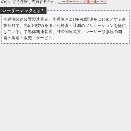
のか。どう考察し売買するのか。
レーザーテック関連の他ページ
ー
レーザーテック
とは？
naichinMHWib1
naichin@ガチMMA勢 スト6 テリーでランクマ
約22時間
ク
半導体関連装置製造業者。半導体およびFPD関連をはじめとする産
餓狼
naichinMHWib1
業分野で、光応用技術を用いた検査・計測のソリューションを提供
関連銘柄
レーザーテック
ＳＵＭＣＯ
6920
3436
している。半導体関連装置、FPD関連装置、レーザー顕微鏡の開
返信先
@shiho_312
発・製造・販売・サービス。
SUMCOの決算なんて酷いぞ 昨日15:30の決算で3544から3200まで
下げてて夜間のPTSも3340まで下げてたのにも関わらず今日朝一
3860の寄り天やぞ 地合いも特にリバってる訳でもなく レーザーテ
ックなんか今日寄り底やったのに 株価弄りすぎ
全文表示
akira_stock
葉山晶@株式投資
約22時間
akira_stock
関連銘柄
レーザーテック
フジクラ
6920
5803
✅【8/7 東京株式市場まとめ 】 「決算ミス連発で一時1,000
円超の急落 後場は下げ渋り小幅続落で着地」 前日の米株安＋減益
決算のSBGや レーザーテクが重石となり下落 後場はフジクラの上
方修正などで 好業績銘柄への見直し買いが回復 米雇用統計控え様