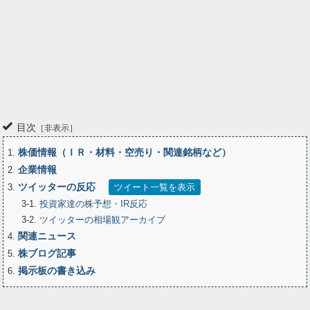
子見の動きも 相場のポイント
全文表示
gojikun1
ゴジさん｜ゆるくつづける投資の学び
約22時間
gojikun1
関連銘柄
レーザーテック
6920
WTI原油価格連動型上場投信
フジクラ
1671
5803
目次
非表示
今週もお疲れ様でした ‍↕️ 令和8年8月7日金曜日の日本株は高安マ
株価情報（ＩＲ・材料・空売り・関連銘柄など）
1
チマチ 日経平均は小幅続落、一方TOPIXは4日続伸 ・SBG、レ
ーザーテック急落で前場下げ幅1,000円超 ・好決算のフジクラなど
企業情報
2
買われる ・米雇用統計を前に様子見姿勢とも ️WTI原油先物は昼
ツイッターの反応
3
ツイート一覧を表示
間78ドル台で推移 ・現在76ドル台へ下落
https://t.co/Xl6Bz6dgk9
3-1
投資家達の株予想・IR反応
3-2
ツイッターの相場観アーカイブ
全文表示
関連ニュース
4
株ブログ記事
5
aaliyashah9
アリヤ
約23時間
aaliyashah9
掲示板の書き込み
6
関連銘柄
レーザーテック
6920
今のキオクシアを見ていると、2年前にレーザーテック