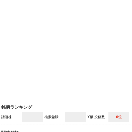
vZnin1EXJhhlFPv
コッシー@FX利益を優待株と高配当株に入れて
8月7日 14時10分
る人
vZnin1EXJhhlFPv
関連銘柄
レーザーテック
6920
返信先
@nicosokufx
2年前のレーザーテックを重ねる視点、かなりヒヤッとする。業績
への期待が強くても、押し目買いが積み上がるほど需給は別物にな
る
全文表示
rekkusan0
レックさん
8月7日 13時25分
rekkusan0
関連銘柄
レーザーテック
ソフトバンクＧ
6920
9984
富士フイルムＨＤ
4901
『【東証前引け】日経平均は644円安と続落、ソフトバンクG決算
不発とレーザーテック・富士フイルムの急落が重し 好決算銘柄へ
銘柄ランキング
の買いでTOPIXは上昇』 7日午前の東京株式市場で、日経平均株
価は続落しました。 前営業日比0.98%（644円10銭）安の6万5,039
話題株
-
検索急騰
-
Y板 投稿数
6位
円16銭で前場の取引を終えています。
全文表示