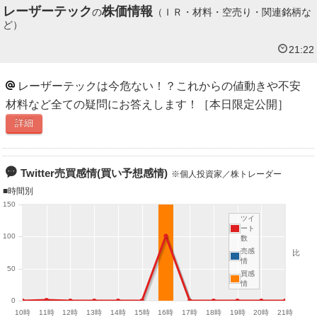
（Lasertec）が絶好調だった頃の悲惨な展開を思い出すね。当時も
レーザーテック
株価情報
の
（ＩＲ・材料・空売り・関連銘柄な
出来高は断トツの1位で、個人投資家たちは「押し目買い」という
ど）
言葉を信じて買い増しを続け、最終的には多くの人が中途半端な位
21:22
置で全て抱え込む結果になった。
https://t.co/KfgXs6Pimn
全文表示
レーザーテックは今危ない！？これからの値動きや不安
材料など全ての疑問にお答えします！［本日限定公開］
yamato_ta_ka
兼業投資家 大和
約23時間
yamato_ta_ka
詳細
関連銘柄
レーザーテック
タカラトミー
6920
7867
ＥＮＥＯＳＨＤ
ＪＸ金属
サンリオ
他
5020
5016
8136
Twitter売買感情(買い予想感情)
本日の保有株 上昇&下落銘柄 上昇⤴️ ①サンリオ +6.5% ②任天
個人投資家／株トレーダー
堂 +5.2% ③淺沼組 +4.2% ④IHI タカラトミー +4%
時間別
⑤ENEOS +3.8% 下落⤵️ ①トーヨータイヤ -14.2% ②レーザーテ
150
ック -13.5% ③JX金属 -6.1% ④THK -5.2% ⑤大林組 -4.1%
ツイ
ート
https://t.co/X4Sgnr6kbW
100
数
売感
比
全文表示
情
50
買感
情
sisan_bakuzou
資産爆増家 一緒に資産爆増したい人 ‍♂️募集
8月7日 20時20分
0
sisan_bakuzou
10時
11時
12時
13時
14時
15時
16時
17時
18時
19時
20時
21時