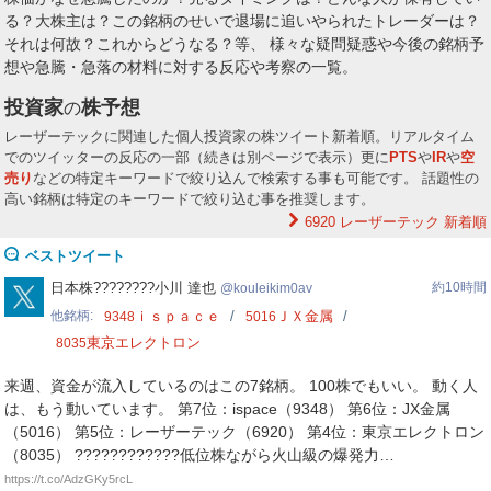
(+1.19%)☀️ いいね
✨
#どうなる？
#後場
る？大株主は？この銘柄のせいで退場に追いやられたトレーダーは？
https://t.co/hQuE2ILb9m
それは何故？これからどうなる？等、 様々な疑問疑惑や今後の銘柄予
https://t.co/CkyXudIooI
想や急騰・急落の材料に対する反応や考察の一覧。
全文表示
投資家
株予想
の
BAKE_KABU
バケ｜20代の資産形成
8月7日 11時55分
BAKE_KABU
レーザーテックに関連した個人投資家の株ツイート新着順。リアルタイム
でのツイッターの反応の一部（続きは別ページで表示）更に
PTS
や
IR
や
空
関連銘柄
レーザーテック
6920
売り
などの特定キーワードで絞り込んで検索する事も可能です。 話題性の
高い銘柄は特定のキーワードで絞り込む事を推奨します。
レーザーテック、昨日の決算と今日の前場を振り返る。 来期予想は
6920 レーザーテック
新着順
かなり強い。 ・売上高 2,900億円（＋25.8%） ・営業利益 1,250億
円（＋18.8%） ・純利益 900億円（＋16.2%） ・配当も329円
ベストツイート
→351円へ増配予定 さらに受注高も2,375億円まで回復。
kouleikim0av
日本株????????小川 達也
約10時間
kouleikim0av
全文表示
他銘柄
ｉｓｐａｃｅ
ＪＸ金属
9348
5016
東京エレクトロン
8035
frebuuu_hybrid
ふれぶぅ /ハイブリッド投資家=高配当✖️キャ
8月7日 11時48分
来週、資金が流入しているのはこの7銘柄。 100株でもいい。 動く人
ピタルゲ
frebuuu_hybrid
は、もう動いています。 第7位：ispace（9348） 第6位：JX金属
関連銘柄
レーザーテック
ソフトバンクＧ
6920
9984
（5016） 第5位：レーザーテック（6920） 第4位：東京エレクトロン
太陽誘電
6976
（8035） ????????????低位株ながら火山級の爆発力…
https://t.co/AdzGKy5rcL
前場お疲れさまでした 今日の日経も軟調です… 決算が冴えなか