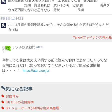
個人投資家 投資スタンス日計り 上下激しくなる 体力勝負
短期 資金あれば 買い下がり か損切 長期ダ
ウ８万円夢でないと思うなら 持続 長期
8月8日(土)14:22
ここは生産が外部委託多いから、そんな儲かるかと言えばどうなんだ
ろうね
Yahoo!ファイナンス掲示板
ア
アテル投資顧問
ateru
テ
ル
今持ってる株は大丈夫？損する前に読んでおけばよかった！ってな
投
る前にこれだけは知っておいてください！今だけ限定公開情報
資
は・・・⇒
https://ateru.co.jp/
顧
問
気になる記事
お盆休み
8月10日の注目銘柄
8/7 ショーケース(3909)が出来高急増！