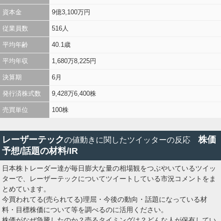
資本金
9億3,100万円
全文表示
従業員数
516人
kenkouno1_315
健康一番
8月7日 12時14分
kenkouno1_315
平均年齢
40.1歳
関連銘柄
レーザーテック
6920
平均年収
1,680万8,225円
【7日午前の日本市場まとめ】 前場の日経平均は続落 前日
決算期
6月
比644円安の65,039円で取引を終えました。 朝方はプラスで始まっ
たものの、半導体・AI関連への売りが強まり、一時は1,000円を超
発行済株式数
9,428万6,400株
える下落に 下落が目立った銘柄 ・レーザーテック：今期利益
売買単位
100株
予想が市場期待に届かず10％超安
https://t.co/iqhMfpk170
https://t.co/YQDQvz7uN0
レーザーテック
株価
の値動きに関したツイッターの反応
全文表示
予想/話題の材料/IR
DeepBlueSky1126
✨おさんぽ大好きさん ✨
8月7日 12時13分
日本株トレーダー達が毎日膨大な量の相場観をつぶやいているツイッ
DeepBlueSky1126
ターで、レーザーテックについてツイートしている市況コメントをま
とめています。
関連銘柄
レーザーテック
6920
今買われてる(売られてる)理屈・今後の動向・話題になっている材
✨ 65,039.16 −644.10 (−0.98%)☔️
日経平
#前場のまとめ
#東証前引け
料・目標株価について等を調べるのに活用ください。
均は続落 644円安 レーザーテクなど売られる
✨
#保有銘柄
株価がなぜ急騰したのか？売るタイミングは？どんな人が保有してい