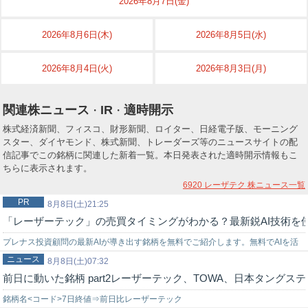
2026年8月7日(金)
2026年8月6日(木)
2026年8月5日(水)
2026年8月4日(火)
2026年8月3日(月)
関連株ニュース
IR
適時開示
・
・
株式経済新聞、フィスコ、財形新聞、ロイター、日経電子版、モーニング
スター、ダイヤモンド、株式新聞、トレーダーズ等のニュースサイトの配
信記事でこの銘柄に関連した新着一覧。本日発表された適時開示情報もこ
ちらに表示されます。
6920 レーザテク
株ニュース一覧
PR
8月8日(土)21:25
「レーザーテック」の売買タイミングがわかる？最新鋭AI技術を
プレナス投資顧問の最新AIが導き出す銘柄を無料でご紹介します。無料でAIを活
ニュース
用した株式投資を始めてみませんか？上手く使いこなせれば…
8月8日(土)07:32
前日に動いた銘柄 part2レーザーテック、TOWA、日本タングス
銘柄名<コード>7日終値⇒前日比レーザーテック