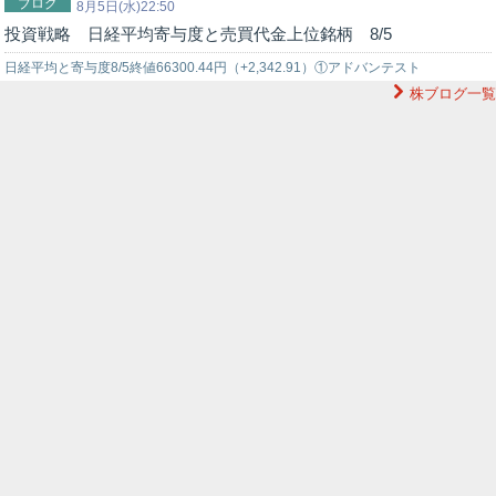
ブログ
（9983）+162.51②バンダイナムコ（7832）+48…
8月5日(水)22:50
投資戦略 日経平均寄与度と売買代金上位銘柄 8/5
日経平均と寄与度8/5終値66300.44円（+2,342.91）①アドバンテスト
株ブログ一覧
（6857）+656.50②ソフトバンクG（9984）+587.3…