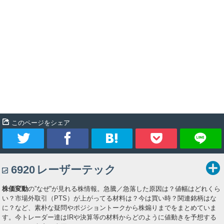
Intj1w9lapis
ラピスINTJ-1W9個別株寄り引けロングショート
約11時間
デイトレー
Intj1w9lapis
関連銘柄
レーザーテック
6920
金曜レーザーテック寄り売りしたかったけど ４００００円ジャスト
で寄ると買い板残って 一旦上に跳ねるかもしれないと思っていけな
かったな 以前もこういう発想で躊躇してしまったが 需給だけで考
えた方がいいかもしれないな 寄り直後は寄り天下げでした
https://t.co/9uDtajgJ2D
このページをシェア
全文表示
marisu_papa
まーりす｜ 高配当株子育てパパ
約14時間
marisu_papa
ツ
シ
ブ
Pocket
関連銘柄
レーザーテック
フジクラ
6920
5803
6920
レーザーテック
イ
ェ
ッ
8/7 日本株、小幅続落 日経平均65,606円(-76円/-0.12%)
株価変動
の”なぜ”が見れる株情報。急騰／急落した原因は？値幅はどれくら
TOPIX4,074pt(+19pt/+0.47%) SBGが減益決算で下落、レーザーテ
ー
ア
ク
い？市場外取引（PTS）が上がってる材料は？今は買い時？関連銘柄はな
ックも急落 後場はフジクラの好決算で下げ渋る
https://t.co/v6JwDhElVe
に？など、素朴な疑問やポジショントークから株煽りまでをまとめていま
ト
マ
す。今トレーダー達はIRや決算等の材料からどのように値動きを予想する
全文表示