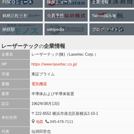
FISCOニュース
株探ニュース
企業情報
13.8％、キオクシア－4.4％。
全文表示
銘柄比較分析
売買予想
Yahoo掲示板
納税額
wikipedia
ブログ デイトレ
Kabu_no_mushi
たまご
8月7日 12時25分
Kabu_no_mushi
関連銘柄
レーザーテック
ソフトバンクＧ
6920
9984
フジクラ
住友電気工業
5803
5802
レーザーテック
企業情報
の
企業名
レーザーテック(株)（Lasertec Corp.）
今日はレーザーテックと見せかけてソフトバンク。ここのプラ転に
よっては日経昨日の高値くらいまで目指せると思っていたが無理
HP
https://www.lasertec.co.jp/
か、、、 フジクラ14:00場中決算だけど、古河と住友電工の惨劇を
市場
東証プライム
見て持ち越す勇気のある人はいるのだろうか。
業種
電気機器
全文表示
業界
半導体および半導体装置
kajisada_
カジサダ | 個人投資家
8月7日 12時19分
kajisada_
設立
1962年08月13日
関連銘柄
レーザーテック
6920
〒222-8552 横浜市港北区新横浜2-10-1
本社住所
レーザーテックの前場はかなりきつかった。天井付近で買ってしま
地図
045-478-7111
MAP
TEL
ってオワタ、、、、と思ってたがすごい追い上げでなんとか終え
代表
仙洞田哲也
た。後場はどうなるか