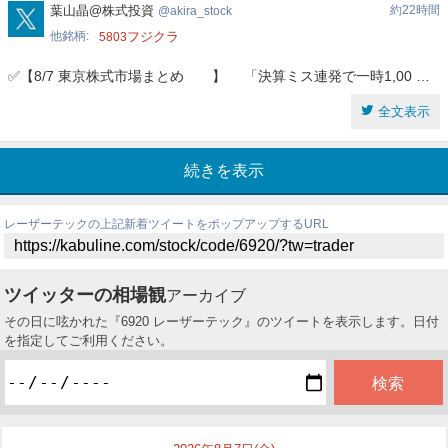
akira_stock
葉山晶@株式投資
約22時間
akira_stock
他銘柄
フジクラ
5803
6920
レーザーテック
株式/株価
✅【8/7 東京株式市場まとめ 】 「決算ミス連発で一時1,00 …
1
2
3
4
5
6
>
全文表示
直近のレーザーテックのツイッターの反応
続きを表示
2026年8月7日(金)
レーザーテックの上記新着ツイートをポップアップするURL
2026年8月6日(木)
2026年8月5日(水)
2026年8月4日(火)
2026年8月3日(月)
ツイッターの相場観
アーカイブ
その日に呟かれた『6920 レーザーテック』のツイートを表示します。日付
を指定してご利用ください。