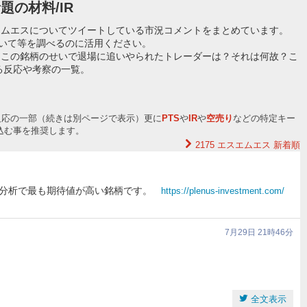
題の材料/IR
エムエスについてツイートしている市況コメントをまとめています。
ついて等を調べるのに活用ください。
？この銘柄のせいで退場に追いやられたトレーダーは？それは何故？こ
る反応や考察の一覧。
反応の一部（続きは別ページで表示）更に
PTS
や
IR
や
空売り
などの特定キー
込む事を推奨します。
2175 エスエムエス
新着順
I分析で最も期待値が高い銘柄です。
https://plenus-investment.com/
7月29日 21時46分
全文表示