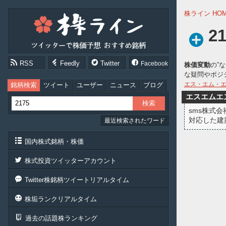
株
株ライン HO
ラ
イ
2
ン
［ツ
イ
RSS
Feedly
Twitter
Facebook
株価変動
の”
ッ
な疑問やポジ
タ
ー
エス・エム・
銘柄検索
ツイート
ユーザー
ニュース
ブログ
で
エスエムエ
株
sms株式
価
対応した建
最近検索されたワード
予
想
お
国内株式銘柄・株価
す
す
株式投資ツイッターアカウント
め
銘
Twitter株銘柄ツイートリアルタイム
柄］
株垢ランクリアルタイム
過去の話題株ランキング