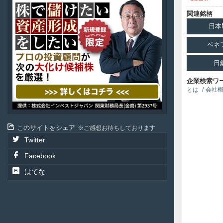
ル
関連銘柄
投
資
日本
顧
問
ベネ
日
企業検索ワ
とは
会社
このサイトをシェア
ご感想お待ちしております
Twitter
Facebook
はてな