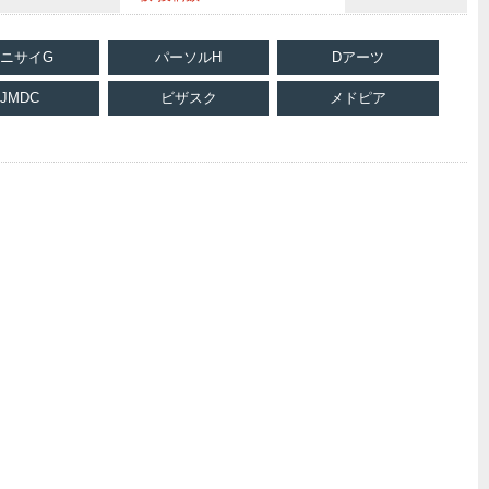
ニサイG
パーソルH
Dアーツ
JMDC
ビザスク
メドピア