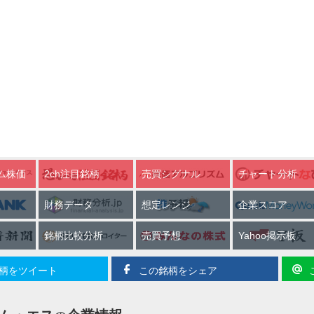
ム株価
2ch注目銘柄
売買シグナル
チャート分析
財務データ
想定レンジ
企業スコア
銘柄比較分析
売買予想
Yahoo掲示板
柄をツイート
この銘柄をシェア