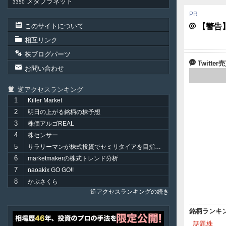
メタプラネット
3350
このサイトについて
【警告
相互リンク
株ブログパーツ
Twitt
お問い合わせ
逆アクセスランキング
1
Killer Market
2
明日の上がる銘柄の株予想
3
株価アルゴREAL
4
株センサー
5
サラリーマンが株式投資でセミリタイアを目指してみました。
6
marketmakerの株式トレンド分析
7
naoakix GO GO!!
8
かぶさくら
逆アクセスランキングの続き
銘柄ランキ
ア
話題株
テ