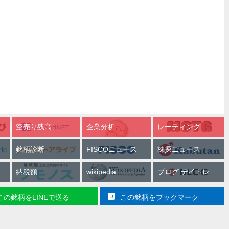
空売り残高
企業分析
レーティング
銘柄診断
FISCOニュース
株探ニュース
納税額
wikipedia
ブログ デイトレ
この銘柄をLINEで送る
この銘柄をブックマーク