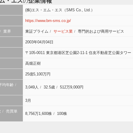
ム・エス
企業情報
の
(株)エス・エム・エス（SMS Co., Ltd.）
https://www.bm-sms.co.jp/
業界
東証プライム
サービス業
専門的および商用サービス
2003年04月04日
〒105-0011 東京都港区芝公園2-11-1 住友不動産芝公園タワー
高畑正樹
25億5,100万円
平均年齢
3,049人
32.5歳
512万9,000円
3月
数
売買単
8,756万1,600株
100株