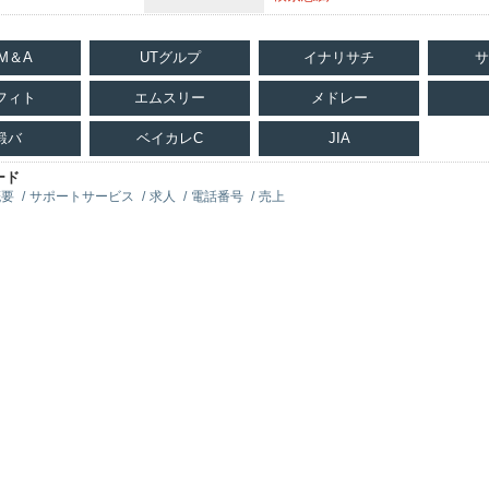
M＆A
UTグルプ
イナリサチ
サ
フィト
エムスリー
メドレー
鍛バ
ベイカレC
JIA
ード
概要
サポートサービス
求人
電話番号
売上