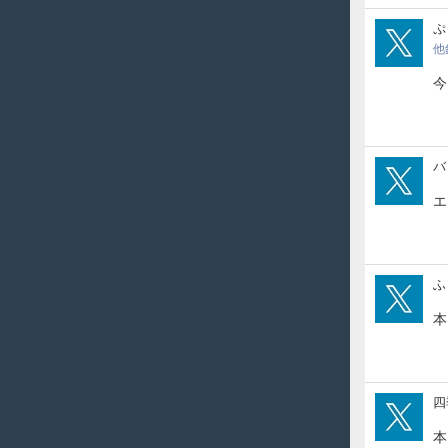
pur
ぷ
他
今
val
バ
エ
FA_
ふ
本
koto
四
本