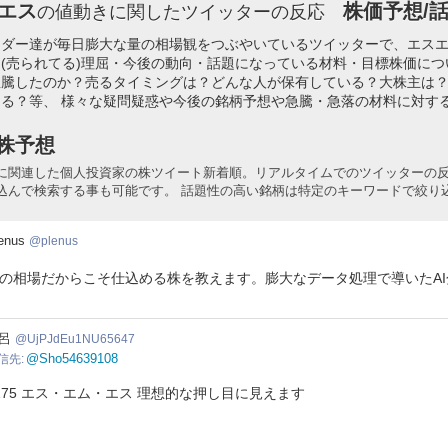
エス
株価予想/話
の値動きに関したツイッターの反応
ーダー達が毎日膨大な量の相場観をつぶやいているツイッターで、エス
(売られてる)理屈・今後の動向・話題になっている材料・目標株価に
急騰したのか？売るタイミングは？どんな人が保有している？大株主は
る？等、 様々な疑問疑惑や今後の銘柄予想や急騰・急落の材料に対す
株予想
に関連した個人投資家の株ツイート新着順。リアルタイムでのツイッターの
込んで検索する事も可能です。 話題性の高い銘柄は特定のキーワードで絞り
nus
enus
plenus
の相場だからこそ仕込める株を教えます。膨大なデータ処理で導いたA
JdEu1NU65647
呂
UjPJdEu1NU65647
@Sho54639108
信先
175 エス・エム・エス 理想的な押し目に見えます