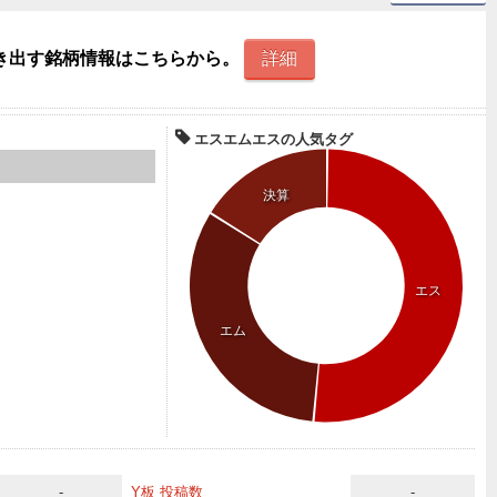
き出す銘柄情報はこちらから。
詳細
エスエムエスの人気タグ
決算
エス
エム
-
Y板 投稿数
-