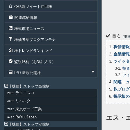
今話題ツイート注目株
関連銘柄情報
株式市場ニュース
目次
非
株価考察ブログアンテナ
株価情報
1
株トレンドランキング
企業情報
2
ツイッタ
3
監視銘柄（お気に入り）
3-1
投資
IPO 新規公開株
3-2
ツイ
関連ニュ
4
株価
ストップ高銘柄
株ブログ
5
テクニスコ
2962
掲示板の
6
リベルタ
4935
東京ボード工業
7815
エス・
ReYuuJapan
9425
株価
ストップ安銘柄