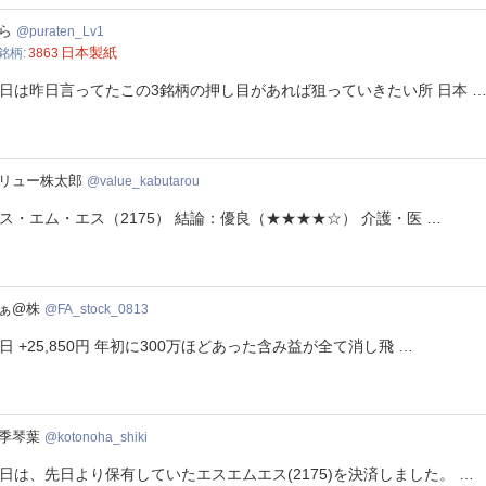
aten_Lv1
ら
puraten_Lv1
日本製紙
銘柄
3863
日は昨日言ってたこの3銘柄の押し目があれば狙っていきたい所 日本 
ue_kabutarou
リュー株太郎
value_kabutarou
ス・エム・エス（2175） 結論：優良（★★★★☆） 介護・医 …
stock_0813
ぁ@株
FA_stock_0813
日 +25,850円 年初に300万ほどあった含み益が全て消し飛 …
noha_shiki
季琴葉
kotonoha_shiki
日は、先日より保有していたエスエムエス(2175)を決済しました。 …