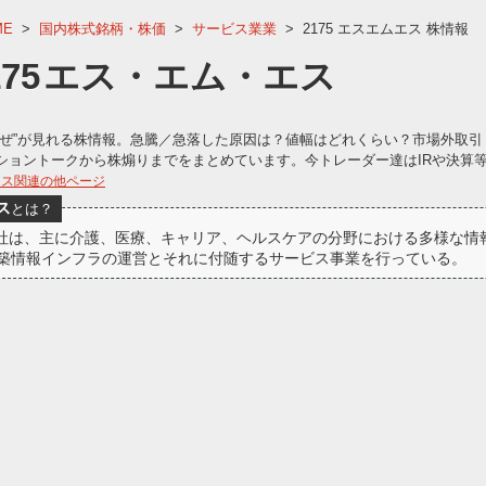
ME
>
国内株式銘柄・株価
>
サービス業業
>
2175 エスエムエス 株情報
175
エス・エム・エス
なぜ”が見れる株情報。急騰／急落した原因は？値幅はどれくらい？市場外取引
ショントークから株煽りまでをまとめています。今トレーダー達はIRや決算
エス関連の他ページ
ス
とは？
会社は、主に介護、医療、キャリア、ヘルスケアの分野における多様な
築情報インフラの運営とそれに付随するサービス事業を行っている。