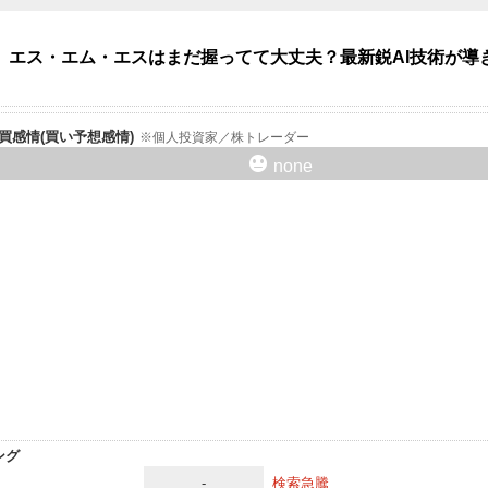
】エス・エム・エスはまだ握ってて大丈夫？最新鋭AI技術が導
er売買感情(買い予想感情)
個人投資家／株トレーダー
none
ング
-
検索急騰