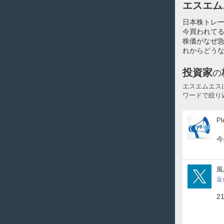
エスエム
日本株トレ
今買われてる
株価がなぜ
れからどうな
投資家
の
エスエムエス
ワードで絞り
Ple
Pl
今
UjP
風
返
2