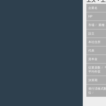
エス・エ
企業名
HP
市場
業種
設立
本社住所
代表
資本金
従業員数
平均年収
決算期
発行済株式
位