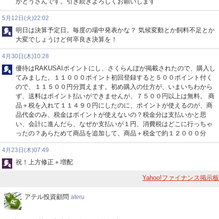
がとうさんです。引き続きよろしくお願いします
5月12日(火)22:02
明日は決算予定日。毎度の場中発表かな？ 気候変動とか飼料不足とか
大変でしょうけど何卒良き決算を！
4月30日(木)10:28
優待はRAKUSAIポイントにし、さくらんぼが掲載されたので、購入し
てみました。１１０００ポイント初回登録すると５００ポイント付く
ので、１１５００円分買えます。初め購入の仕方が、いまいちわから
ず、送料はポイント払いができませんが、７５００円以上は無料。 商
品＋税を入れて１１４９０円にしたのに、ポイントが使えるのが、商
品代金のみ、税金はポイントが使えないの？税金分は支払いかと思
い、会計に進んだら、なぜか支払いが１円、消費税はどこに行っちゃ
ったの？あらためて商品を追加して、商品＋税金で約１２０００分
4月23日(木)07:49
祝！上方修正＋増配
Yahoo!ファイナンス掲示板
ア
アテル投資顧問
ateru
テ
ル