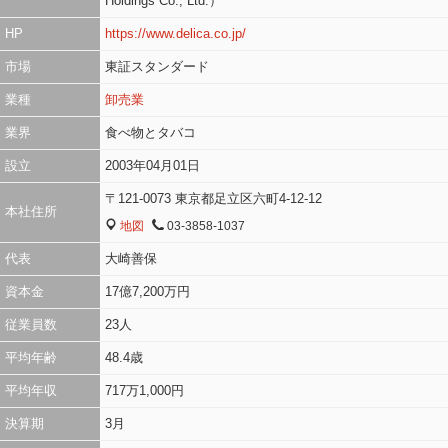
Holdings Co., Ltd.）
HP
https://www.delica.co.jp/
市場
東証スタンダード
業種
卸売業
業界
食べ物とタバコ
設立
2003年04月01日
〒121-0073 東京都足立区六町4-12-12
本社住所
地図
03-3858-1037
MAP
TEL
代表
大崎善保
資本金
17億7,200万円
従業員数
23人
平均年齢
48.4歳
平均年収
717万1,000円
決算期
3月