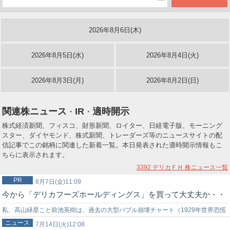
2026年8月6日(木)
2026年8月5日(水)
2026年8月4日(火)
2026年8月3日(月)
2026年8月2日(日)
関連株ニュース
IR
適時開示
・
・
株式経済新聞、フィスコ、財形新聞、ロイター、日経電子版、モーニング
スター、ダイヤモンド、株式新聞、トレーダーズ等のニュースサイトの配
信記事でこの銘柄に関連した新着一覧。本日発表された適時開示情報もこ
ちらに表示されます。
3392 デリカＦＨ
株ニュース一覧
PR
8月7日(金)11:09
今から「デリカフーズホールディングス」を買って大丈夫か・・
私、高山緑星こと前池英樹は、過去の大型バブル崩壊チャート（1929年世界恐慌
ニュース
時のNYダウ暴落チャート…
7月14日(火)12:08