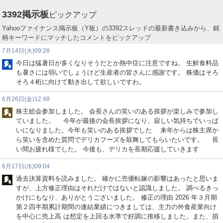
3392
掲示板
ピックアップ
Yahooファイナンス掲示板（Y板）の3392スレッドの最新書き込みから、銘
柄キーワードにマッチしたコメントをピックアップ
7月14日(火)09:28
今日は猛暑日が多くなりそうだとか熱中症に注意ですね。 生鮮食料品
も暑さには弱いでしょうけど生産者の皆さんに感謝です。 株価はそろ
そろ４桁に向けて動き出して欲しいですわ。
6月26日(金)12:48
株主総会参加しました。 会長さんの笑いのある挨拶が楽しみで参加し
ていました。 今年が最後の会長挨拶になり、寂しい気持ちでいっぱ
いになりました。今年も笑いのある挨拶でした 来年からは株主席か
ら笑いを含めた質問でデリカフーズを鼓舞してもらいたいです。 長
い間お疲れ様でした。 今後も、デリカを長期応援していきます
6月17日(水)09:04
過去決算資料を読みました。 確かに売価転嫁の影響はあったと思いま
すが、上方修正理由はそれだけではないと認識しました。 調べるきっ
かけにもなり、ありがとうございました。 修正の理由 2026 年３月期
第２四半期累計期間の連結業績につきましては、主力の外食産業向け
を中心に売上高 は想定を上回る水準で好調に推移しました。また、損