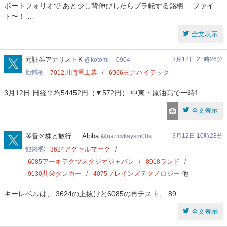
ポートフォリオで あと少し背伸びしたらプラ転する銘柄 ファイ
ト〜！ …
全文表示
kotomi__0904
元証券アナリストK
3月12日 21時26分
kotomi__0904
他銘柄
川崎重工業
三井ハイテック
7012
6966
3月12日 日経平均54452円（▼572円） 中東・原油高で一時1 …
全文表示
nancykaysm00s
琴音＠株と旅行 Alpha
3月12日 10時28分
nancykaysm00s
他銘柄
アクセルマーク
3624
アーキテクツスタジオジャパン
ランド
6085
8918
共栄タンカー
ブレインズテクノロジー
他
9130
4075
キーレベルは、 3624の上抜けと6085の再テスト、 89 …
全文表示