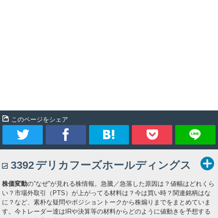
このページをシェア
ツ
シ
ブ
Pocket
3392
デリカフーズホールディングス
イ
ェ
ッ
株価変動
の”なぜ”が見れる株情報。急騰／急落した原因は？値幅はどれくら
ー
ア
ク
い？市場外取引（PTS）が上がってる材料は？今は買い時？関連銘柄はな
に？など、素朴な疑問やポジショントークから株煽りまでをまとめていま
ト
マ
す。今トレーダー達はIRや決算等の材料からどのように値動きを予想する