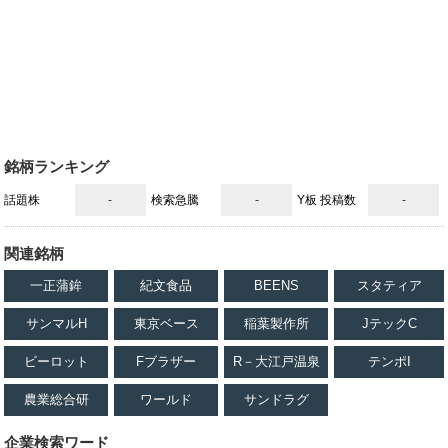
銘柄ランキング
話題株
-
検索急騰
-
Y板 投稿数
-
関連銘柄
一正蒲鉾
紀文食品
BEENS
スタティア
サンマルH
東京ベース
稲葉製作所
JテックC
ビーロット
Fブラザー
R－大江戸温泉
テンポI
農業総合研
ワールド
サンドラグ
企業検索ワード