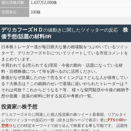
発行済株式数
1,637万2,000株
売買単位
100株
デリカフーズＨＤ
株
の値動きに関したツイッターの反応
価予想/話題の材料/IR
日本株トレーダー達が毎日膨大な量の相場観をつぶやいているツイッ
ターで、デリカフーズＨＤについてツイートしている市況コメントを
まとめています。
今買われてる(売られてる)理屈・今後の動向・話題になっている材
料・目標株価について等を調べるのに活用ください。
株価がなぜ急騰したのか？売るタイミングは？どんな人が保有してい
る？大株主は？この銘柄のせいで退場に追いやられたトレーダーは？
それは何故？これからどうなる？等、 様々な疑問疑惑や今後の銘柄予
想や急騰・急落の材料に対する反応や考察の一覧。
投資家
株予想
の
デリカフーズＨＤに関連した個人投資家の株ツイート新着順。リアルタイ
ムでのツイッターの反応の一部（続きは別ページで表示）更に
PTS
や
IR
や
空売り
などの特定キーワードで絞り込んで検索する事も可能です。 話題性