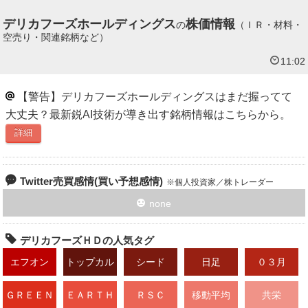
デリカフーズホールディングス
株価情報
の
（ＩＲ・材料・
空売り・関連銘柄など）
11:02
【警告】デリカフーズホールディングスはまだ握ってて
大丈夫？最新鋭AI技術が導き出す銘柄情報はこちらから。
詳細
Twitter売買感情(買い予想感情)
個人投資家／株トレーダー
none
デリカフーズＨＤの人気タグ
エフオン
トップカル
シード
日足
０３月
チャー
ＧＲＥＥＮ
ＥＡＲＴＨ
ＲＳＣ
移動平均
共栄