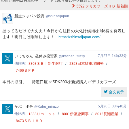
の高い銘柄は特定のキーワードで絞り込む事を推奨します。
3392 デリカフーズＨＤ
新着順
新
新生ジャパン投資
shinseijapan
生
ジ
握ってるだけで大丈夫！今日から注目の大化け候補株1銘柄を発表し
ャ
ます！明日には削除します！
https://shinseijapan.com/
パ
ン
投
資
ikachan_firefly
いっちゃん_昼休み投資家
7月27日 14時33分
ikachan_firefly
他銘柄
ＳＢＩ新生銀行
日本駐車場開発
8303
2353
ＳＰＫ
7466
本日の取引。 特定口座 ✅SPK200株新規購入 ✅デリカフーズ …
全文表示
Kabu_miruzo
かぶ ポチ
5月26日 08時40分
Kabu_miruzo
他銘柄
Ｕｍｉｏｓ
伊藤忠商事
長瀬産業
1333
8001
8012
ＳＢＩＨＤ
8473