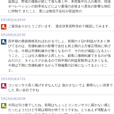
益面は、野菜の価格が総じて落ち着く中、本部集中仕入の奏功、現場
オペレーションの効率化などにより夏場の歩留まり悪化の影響も相応
に抑制で きたこと、更には物流子会社が収益性の
6月16日(火)18:43
ご返信ありがとうございます。 過去決算資料含めて確認してみます。
6月16日(火)15:50
四半期の業績推移見ればわかるでしょ。前期の１Qの利益が大きく伸
びてるのは、売価転嫁分の影響で会社も前上期の上方修正理由に挙げ
ている。今期は売価転嫁分が無くなるので、その分が減益になるとい
うこと。ここは仕入価格が上昇したら、顧客に価格転嫁できるのが強
みだけど、タイムラグがあるので四半期の利益変動率は大きくなる。
今期は下期に売価転嫁するから下期偏重の計画になってるというこ
と。
5月13日(水)17:21
コンセンサス高く掲げすぎなんだよ 急かさないでよ 素晴らしい決算で
した 良い会社ですね
5月13日(水)16:09
今回は引け後でしたね。前期はちょっとコンセンサスに届かない感じ
だったようだけど今期は期待が持てそうですね。とりあえず増配あり