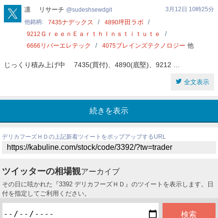
sudeshsewdgit
凛 リサーチ
3月12日 10時25分
sudeshsewdgit
他銘柄
ナデックス
坪田ラボ
7435
4890
ＧｒｅｅｎＥａｒｔｈＩｎｓｔｉｔｕｔｅ
9212
リバーエレテック
ブレインズテクノロジー
他
6666
4075
じっくり積み上げ中 7435(買付)、4890(底堅)、9212 …
全文表示
続きを表示
デリカフーズＨＤの上記新着ツイートをポップアップするURL
ツイッターの相場観
アーカイブ
その日に呟かれた『3392 デリカフーズＨＤ』のツイートを表示します。日
付を指定してご利用ください。