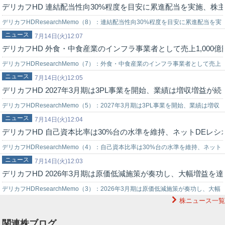
デリカフHD 連結配当性向30%程度を目安に累進配当を実施、株
デリカフHDResearchMemo（8）：連結配当性向30%程度を目安に累進配当を実
ニュース
施、株主優待制度も継続■株主還元策デリカフーズホールディングス…
7月14日(火)12:07
デリカフHD 外食・中食産業のインフラ事業者として売上1,000
デリカフHDResearchMemo（7）：外食・中食産業のインフラ事業者として売上
ニュース
1,000億円を目指す（2）■デリカフーズホールディングス<33…
7月14日(火)12:05
デリカフHD 2027年3月期は3PL事業を開始、業績は増収増益が
デリカフHDResearchMemo（5）：2027年3月期は3PL事業を開始、業績は増収
ニュース
増益が続く見通し■デリカフーズホールディングス<3392>…
7月14日(火)12:04
デリカフHD 自己資本比率は30%台の水準を維持、ネットDEレ
デリカフHDResearchMemo（4）：自己資本比率は30%台の水準を維持、ネット
ニュース
DEレシオは改善傾向が続く■デリカフーズホールディングス<33…
7月14日(火)12:03
デリカフHD 2026年3月期は原価低減施策が奏功し、大幅増益を達
デリカフHDResearchMemo（3）：2026年3月期は原価低減施策が奏功し、大幅
株ニュース一覧
増益を達成■デリカフーズホールディングス<3392>の業績動…
関連株ブログ