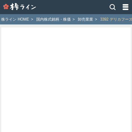
株
ラ
イ
株ライン HOME
>
国内株式銘柄・株価
>
卸売業業
>
3392 デリカフー
ン
［ツ
イ
ッ
タ
ー
で
株
価
予
想
お
す
す
め
銘
柄］