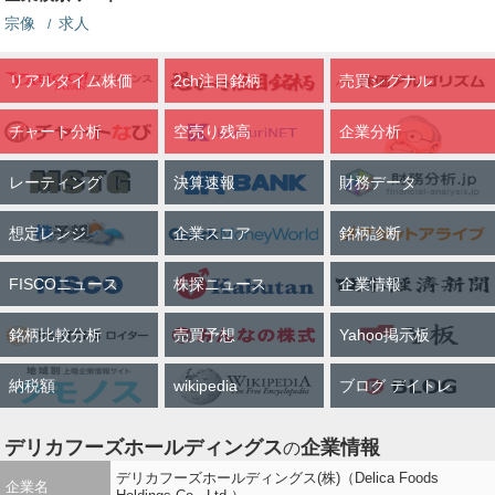
宗像
求人
リアルタイム株価
2ch注目銘柄
売買シグナル
チャート分析
空売り残高
企業分析
レーティング
決算速報
財務データ
想定レンジ
企業スコア
銘柄診断
FISCOニュース
株探ニュース
企業情報
銘柄比較分析
売買予想
Yahoo掲示板
納税額
wikipedia
ブログ デイトレ
デリカフーズホールディングス
企業情報
の
デリカフーズホールディングス(株)（Delica Foods
企業名